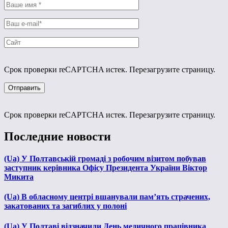
Срок проверки reCAPTCHA истек. Перезагрузите страницу.
Срок проверки reCAPTCHA истек. Перезагрузите страницу.
Последние новости
(Ua) У Полтавській громаді з робочим візитом побував
заступник керівника Офісу Президента України Віктор
Микита
(Ua) В обласному центрі вшанували пам’ять страчених,
закатованих та загиблих у полоні
(Ua) У Полтаві відзначили День медичного працівника