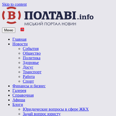
Skip to content
Меню
Vpoltave.info
Полтавский портал новостей
Главная
Новости
События
Общество
Политика
Здоровье
Досуг
Транспорт
Работа
Спорт
Финансы и бизнес
Галерея
Справочная
Афиша
Блоги
Юридические вопросы в сфере ЖКХ
Задай вопрос юристу