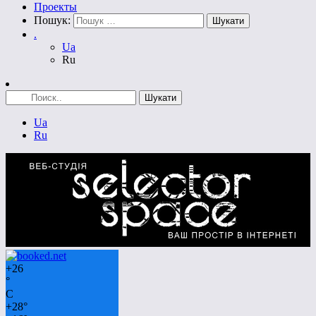
Проекты
Пошук:
.
Ua
Ru
Ua
Ru
+
26
°
C
+
28°