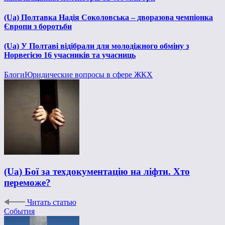
(Ua) Полтавка Надія Соколовська – дворазова чемпіонка
Європи з боротьби
(Ua) У Полтаві відібрали для молодіжного обміну з
Норвегією 16 учасників та учасниць
Блоги
Юридические вопросы в сфере ЖКХ
(Ua) Бої за техдокументацію на ліфти. Хто
переможе?
Читать статью
События