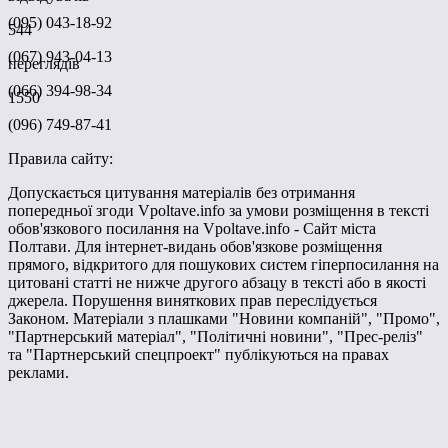
(095) 043-18-92
544
(067) 943-04-13
переглядів
(066) 394-98-34
1550
(096) 749-87-41
Правила сайту:
Допускається цитування матеріалів без отримання
попередньої згоди Vpoltave.info за умови розміщення в тексті
обов'язкового посилання на Vpoltave.info - Сайт міста
Полтави. Для інтернет-видань обов'язкове розміщення
прямого, відкритого для пошукових систем гіперпосилання на
цитовані статті не нижче другого абзацу в тексті або в якості
джерела. Порушення виняткових прав переслідується
Законом. Матеріали з плашками "Новини компаній", "Промо",
"Партнерський матеріал", "Політичні новини", "Прес-реліз"
та "Партнерський спецпроект" публікуються на правах
реклами.