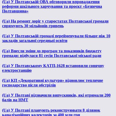
(Ua) У Полтавській ОВА обговорили впровадження
реформи шкільного харчування та проєкт «Безпечна
Полтавщина»
(Ua) На ремонт доріг у старостатах Полтавської громади
спрямують 30 мільйонів гривень
(Ua) У Полтавській громаді перейменували більше ніж 10
закладів загальної середньої освіти
(Ua) Внесли зміни до програм та показників бюджету
громади: відбулася 81 сесія Полтавської міської ради
(Ua) У Полтавському КАТП-1628 встановили сонячну
електростанцію
(Ua) КП «Декоративні культури» відновлює тепличне
господарство після обстрілів
(Ua) У Полтаві відзначили випускників, які отримали 200
балів на НМТ
(Ua) У Полтаві планують реконструювати 8 ділянок
каналізаційних колекторів за 400 млн грн