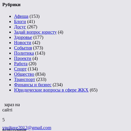
Рубрики
Афиша
(153)
Блоги
(41)
Досуг
(267)
Задай вопрос юристу
(4)
Здоровье
(177)
Новости
(42)
События
(373)
Политика
(143)
Проекти
(4)
Работа
(20)
Спорт
(134)
Общество
(834)
Транспорт
(233)
Финансы и бизнес
(234)
Юридические вопросы в сфере ЖКХ
(65)
зараз на
сайті
5
vpoltave2012@gmail.com
відвідувачів