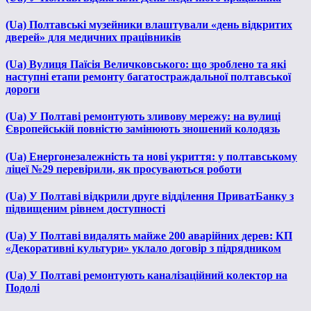
(Ua) Полтавські музейники влаштували «день відкритих
дверей» для медичних працівників
(Ua) Вулиця Паїсія Величковського: що зроблено та які
наступні етапи ремонту багатостраждальної полтавської
дороги
(Ua) У Полтаві ремонтують зливову мережу: на вулиці
Європейській повністю замінюють зношений колодязь
(Ua) Енергонезалежність та нові укриття: у полтавському
ліцеї №29 перевірили, як просуваються роботи
(Ua) У Полтаві відкрили друге відділення ПриватБанку з
підвищеним рівнем доступності
(Ua) У Полтаві видалять майже 200 аварійних дерев: КП
«Декоративні культури» уклало договір з підрядником
(Ua) У Полтаві ремонтують каналізаційний колектор на
Подолі