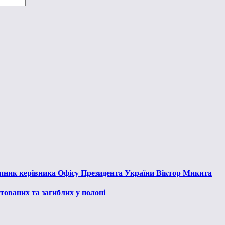
тупник керівника Офісу Президента України Віктор Микита
тованих та загиблих у полоні