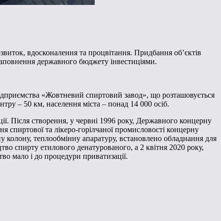
озвиток, вдосконалення та процвітання. Придбання об’єктів
 наповнення державного бюджету інвестиціями.
підприємства «Жовтневий спиртовий завод», що розташовується
нтру – 50 км, населення міста – понад 14 000 осіб.
ї. Після створення, у червні 1996 року, Державного концерну
ня спиртової та лікеро-горілчаної промисловості концерну
у колону, теплообмінну апаратуру, встановлено обладнання для
тво спирту етилового денатурованого, а 2 квітня 2020 року,
во мало і до процедури приватизації.