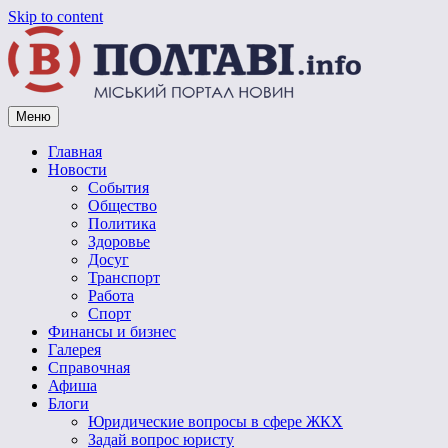
Skip to content
Меню
Vpoltave.info
Полтавский портал новостей
Главная
Новости
События
Общество
Политика
Здоровье
Досуг
Транспорт
Работа
Спорт
Финансы и бизнес
Галерея
Справочная
Афиша
Блоги
Юридические вопросы в сфере ЖКХ
Задай вопрос юристу