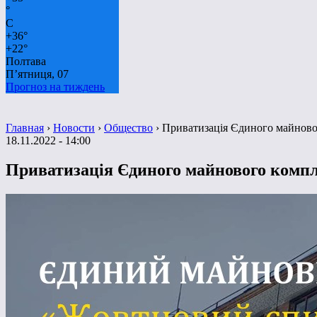
°
C
+
36°
+
22°
Полтава
П’ятниця, 07
Прогноз на тиждень
Главная
›
Новости
›
Общество
›
Приватизація Єдиного майново
18.11.2022 - 14:00
Приватизація Єдиного майнового компл