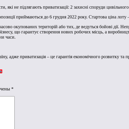
ти, які не підлягають приватизації: 2 захисні споруди цивільног
опозиції приймаються до 6 грудня 2022 року. Стартова ціна лоту 
асово окупованих територій або тих, де ведуться бойові дії. Не
бізнесу, що гарантує створення нових робочих місць, а виробниц
ни часи.
їну, адже приватизація – це гарантія економічного розвитку та 
ечены
*