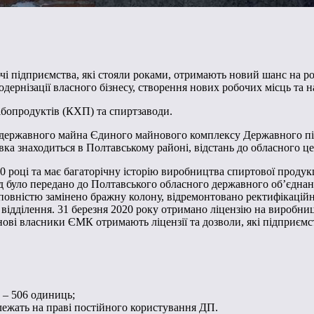
чі підприємства, які стояли роками, отримають новий шанс на р
одернізації власного бізнесу, створення нових робочих місць та
ібопродуктів (КХП) та спиртзаводи.
ції державного майна Єдиного майнового комплексу Державного 
івка знаходиться в Полтавському районі, відстань до обласного це
оці та має багаторічну історію виробництва спиртової продукці
од було передано до Полтавського обласного державного об’єднан
повністю замінено бражну колону, відремонтовано ректифікаційн
відділення. 31 березня 2020 року отримано ліцензію на виробниц
ові власники ЄМК отримають ліцензії та дозволи, які підприємст
 – 506 одиниць;
лежать на праві постійного користування ДП.