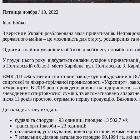
Пятница ноября / 18, 2022
Іван Бойко
З вересня в Україні розблокована мала приватизація. Непрацюю
державного майна – це можливість для старту, розширення та м
Одними з найпопулярніших об’єктів для бізнесу є комбінати хл
У грудні цього року відбудеться онлайн-аукціон з приватиза
в Полтавській області, місто Карлівка, вул. Полтавська, 3. Карл
ЄМК ДП «Жовтневий спиртовий завод» був побудований в 1870 р
спиртової та лікеро-горілчаної промисловості «Укрспирт», зав
«Укрспирт». В 2019 році проведено ремонт на підприємстві — 
зневоднення спиртовмісної суміші, та автоматизовано апаратне 
після 11 років простою, отримано першу продукцію. Важливо, н
До складу активу входять:
будівлі та споруди – 93 одиниці, площею 13 502,7 м²;
транспортні засоби – 23 одиниці;
обладнання, устаткування, інвентар та інше рухоме майно
7 земельних ділянок загальною площею 90,1994 га, які на