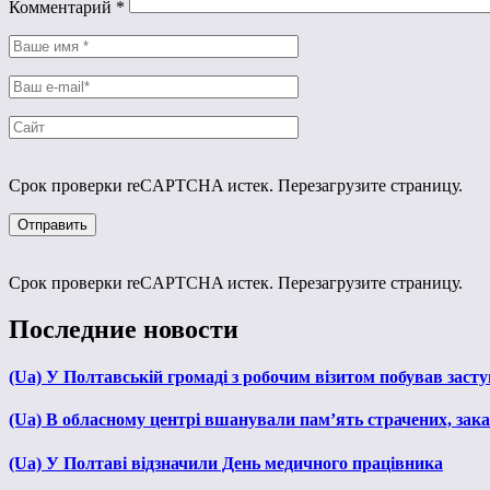
Комментарий
*
Срок проверки reCAPTCHA истек. Перезагрузите страницу.
Срок проверки reCAPTCHA истек. Перезагрузите страницу.
Последние новости
(Ua) У Полтавській громаді з робочим візитом побував зас
(Ua) В обласному центрі вшанували пам’ять страчених, зака
(Ua) У Полтаві відзначили День медичного працівника