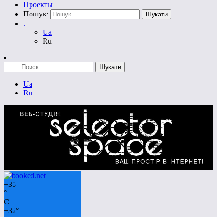
Проекты
Пошук:
.
Ua
Ru
Ua
Ru
+
35
°
C
+
32°