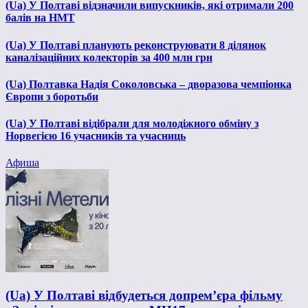
(Ua) У Полтаві відзначили випускників, які отримали 200
балів на НМТ
(Ua) У Полтаві планують реконструювати 8 ділянок
каналізаційних колекторів за 400 млн грн
(Ua) Полтавка Надія Соколовська – дворазова чемпіонка
Європи з боротьби
(Ua) У Полтаві відібрали для молодіжного обміну з
Норвегією 16 учасників та учасниць
Афиша
(Ua) У Полтаві відбудеться допрем’єра фільму