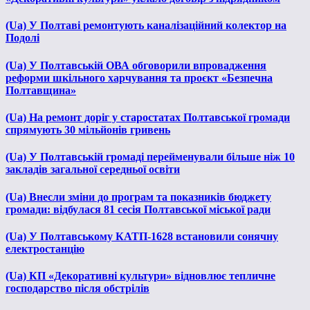
(Ua) У Полтаві ремонтують каналізаційний колектор на
Подолі
(Ua) У Полтавській ОВА обговорили впровадження
реформи шкільного харчування та проєкт «Безпечна
Полтавщина»
(Ua) На ремонт доріг у старостатах Полтавської громади
спрямують 30 мільйонів гривень
(Ua) У Полтавській громаді перейменували більше ніж 10
закладів загальної середньої освіти
(Ua) Внесли зміни до програм та показників бюджету
громади: відбулася 81 сесія Полтавської міської ради
(Ua) У Полтавському КАТП-1628 встановили сонячну
електростанцію
(Ua) КП «Декоративні культури» відновлює тепличне
господарство після обстрілів