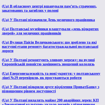
(Ua) В обласному центрі вшанували пам’ять страчених,
закатованих та загиблих у полоні
(Ua) У Полтаві відзначили День медичного працівника
(Ua) Полтавські музейники влаштували «день відкритих
дверей» для медичних працівників
(Ua) Вулиця Паїсія Величковського: що зроблено та які
наступні етапи ремонту багатостраждальної полтавської
дороги
(Ua) У Полтаві ремонтують зливову мережу: на вулиці
Європейській повністю замінюють зношений колодязь
(Ua) Енергонезалежність та нові укриття: у полтавському
ліцеї №29 перевірили, як просуваються роботи
(Ua) У Полтаві відкрили друге відділення ПриватБанку з
підвищеним рівнем доступності
(Ua) У Полтаві видалять майже 200 аварійних дерев: КП
«Декоративні культури» уклало договір з підрядником