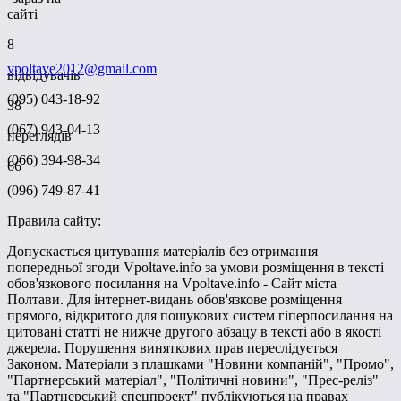
сайті
8
vpoltave2012@gmail.com
відвідувачів
(095) 043-18-92
38
(067) 943-04-13
переглядів
(066) 394-98-34
66
(096) 749-87-41
Правила сайту:
Допускається цитування матеріалів без отримання
попередньої згоди Vpoltave.info за умови розміщення в тексті
обов'язкового посилання на Vpoltave.info - Сайт міста
Полтави. Для інтернет-видань обов'язкове розміщення
прямого, відкритого для пошукових систем гіперпосилання на
цитовані статті не нижче другого абзацу в тексті або в якості
джерела. Порушення виняткових прав переслідується
Законом. Матеріали з плашками "Новини компаній", "Промо",
"Партнерський матеріал", "Політичні новини", "Прес-реліз"
та "Партнерський спецпроект" публікуються на правах