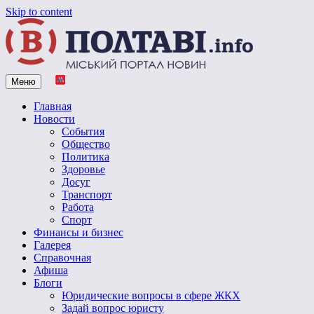
Skip to content
Меню
Vpoltave.info
Полтавский портал новостей
Главная
Новости
События
Общество
Политика
Здоровье
Досуг
Транспорт
Работа
Спорт
Финансы и бизнес
Галерея
Справочная
Афиша
Блоги
Юридические вопросы в сфере ЖКХ
Задай вопрос юристу