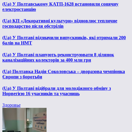
(Ua) У Полтавському КАТП-1628 встановили сонячну
електростанцію
(Ua) КП «Декоративні культури» відновлює тепличне
господарство після обстрілів
(Ua) У Полтаві відзначили випускників, які отримали 200
балів на НМТ
(Ua) У Полтаві планують реконструювати 8 ділянок
каналізаційних колекторів за 400 млн грн
(Ua) Полтавка Надія Соколовська – дворазова чемпіонка
Європи з боротьби
(Ua) У Полтаві відібрали для молодіжного обміну з
Норвегією 16 учасників та учасниць
Здоровье