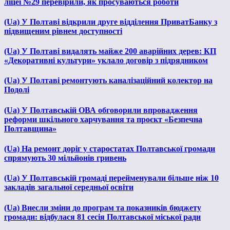
ліцеї №29 перевірили, як просуваються роботи
(Ua) У Полтаві відкрили друге відділення ПриватБанку з
підвищеним рівнем доступності
(Ua) У Полтаві видалять майже 200 аварійних дерев: КП
«Декоративні культури» уклало договір з підрядником
(Ua) У Полтаві ремонтують каналізаційний колектор на
Подолі
(Ua) У Полтавській ОВА обговорили впровадження
реформи шкільного харчування та проєкт «Безпечна
Полтавщина»
(Ua) На ремонт доріг у старостатах Полтавської громади
спрямують 30 мільйонів гривень
(Ua) У Полтавській громаді перейменували більше ніж 10
закладів загальної середньої освіти
(Ua) Внесли зміни до програм та показників бюджету
громади: відбулася 81 сесія Полтавської міської ради