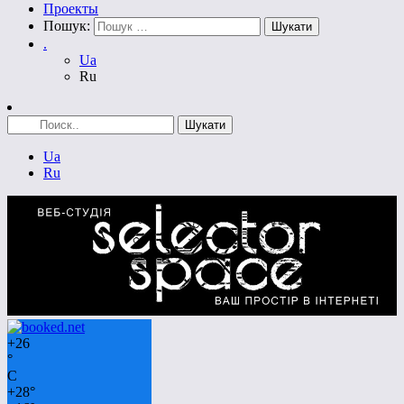
Проекты
Пошук:
.
Ua
Ru
Ua
Ru
+
26
°
C
+
28°