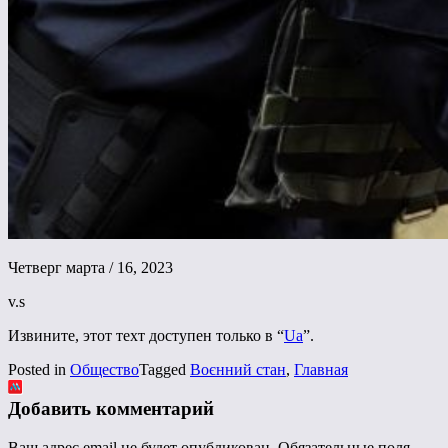
Четверг марта / 16, 2023
v.s
Извините, этот техт доступен только в “
Ua
”.
Posted in
Общество
Tagged
Воєнний стан
,
Главная
Добавить комментарий
Ваш адрес email не будет опубликован.
Обязательные поля