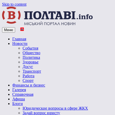
Skip to content
Меню
Vpoltave.info
Полтавский портал новостей
Главная
Новости
События
Общество
Политика
Здоровье
Досуг
Транспорт
Работа
Спорт
Финансы и бизнес
Галерея
Справочная
Афиша
Блоги
Юридические вопросы в сфере ЖКХ
Задай вопрос юристу