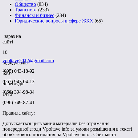
Общество
(834)
Транспорт
(233)
Финансы и бизнес
(234)
Юридические вопросы в сфере ЖКХ
(65)
зараз на
сайті
10
vpoltave2012@gmail.com
відвідувачів
(095) 043-18-92
526
(067) 943-04-13
переглядів
(066) 394-98-34
1473
(096) 749-87-41
Правила сайту:
Допускається цитування матеріалів без отримання
попередньої згоди Vpoltave.info за умови розміщення в тексті
обов'язкового посилання на Vpoltave.info - Сайт міста