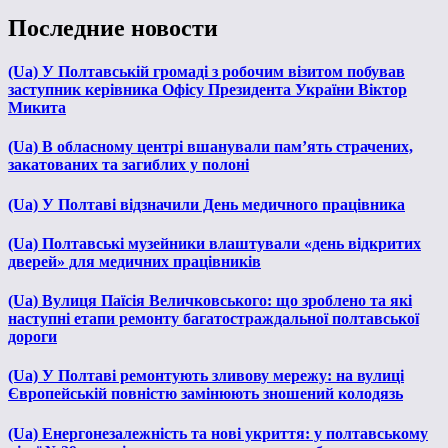
Последние новости
(Ua) У Полтавській громаді з робочим візитом побував
заступник керівника Офісу Президента України Віктор
Микита
(Ua) В обласному центрі вшанували пам’ять страчених,
закатованих та загиблих у полоні
(Ua) У Полтаві відзначили День медичного працівника
(Ua) Полтавські музейники влаштували «день відкритих
дверей» для медичних працівників
(Ua) Вулиця Паїсія Величковського: що зроблено та які
наступні етапи ремонту багатостраждальної полтавської
дороги
(Ua) У Полтаві ремонтують зливову мережу: на вулиці
Європейській повністю замінюють зношений колодязь
(Ua) Енергонезалежність та нові укриття: у полтавському