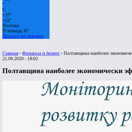
°
C
+
37°
+
22°
Полтава
П’ятниця, 07
Прогноз на тиждень
Главная
›
Финансы и бизнес
›
Полтавщина наиболее экономиче
21.09.2020 - 18:02
Полтавщина наиболее экономически эф