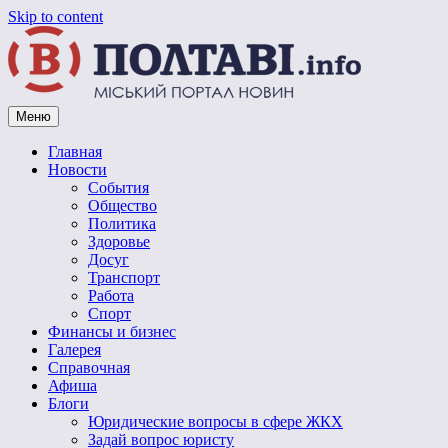
Skip to content
Меню
Vpoltave.info
Полтавский портал новостей
Главная
Новости
События
Общество
Политика
Здоровье
Досуг
Транспорт
Работа
Спорт
Финансы и бизнес
Галерея
Справочная
Афиша
Блоги
Юридические вопросы в сфере ЖКХ
Задай вопрос юристу