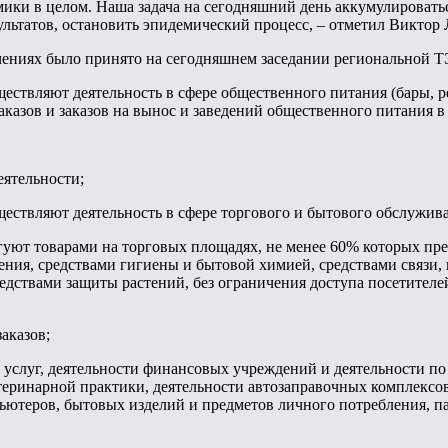
омики в целом. Наша задача на сегодняшний день аккумулироватьс
льтатов, остановить эпидемический процесс, – отметил Виктор 
чениях было принято на сегодняшнем заседании региональной ТЭ
ествляют деятельность в сфере общественного питания (бары, ре
казов и заказов на вынос и заведений общественного питания в
еятельности;
ществляют деятельность в сфере торгового и бытового обслужива
ргуют товарами на торговых площадях, не менее 60% которых пр
ения, средствами гигиены и бытовой химией, средствами связи
едствами защиты растений, без ограничения доступа посетителе
аказов;
услуг, деятельности финансовых учреждений и деятельности по
теринарной практики, деятельности автозаправочных комплексов 
ютеров, бытовых изделий и предметов личного потребления, па