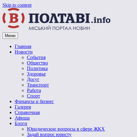
Skip to content
Меню
Vpoltave.info
Полтавский портал новостей
Главная
Новости
События
Общество
Политика
Здоровье
Досуг
Транспорт
Работа
Спорт
Финансы и бизнес
Галерея
Справочная
Афиша
Блоги
Юридические вопросы в сфере ЖКХ
Задай вопрос юристу