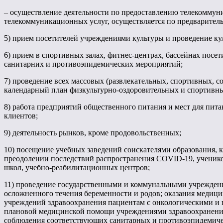
– осуществление деятельности по предоставлению телекоммуни
телекоммуникационных услуг, осуществляется по предваритель
5) прием посетителей учреждениями культуры и проведение к
6) прием в спортивных залах, фитнес-центрах, бассейнах пос
санитарних и противоэпидемических мероприятий;
7) проведение всех массовых (развлекательных, спортивных,
календарный план физкультурно-оздоровительных и спортивн
8) работа предприятий общественного питания и мест для питан
клиентов;
9) деятельность рынков, кроме продовольственных;
10) посещение учебных заведений соискателями образования, 
преодолении последствий распространения COVID-19, ученико
школ, учебно-реабилитационных центров;
11) проведение государственными и коммунальными учрежден
осложненного течения беременности и родов; оказания меди
учреждений здравоохранения пациентам с онкологическими и 
плановой медицинской помощи учреждениями здравоохранени
соблюдения соответствующих санитарных и противоэпидемическ