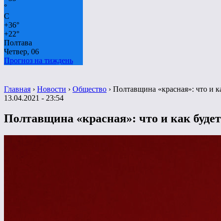
°
C
+
36°
+
22°
Полтава
Четвер, 06
Прогноз на тиждень
Главная
›
Новости
›
Общество
›
Полтавщина «красная»: что и ка
13.04.2021 - 23:54
Полтавщина «красная»: что и как будет