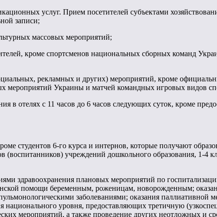
кационных услуг. Прием посетителей субъектами хозяйствовани
ной записи;
ультурных массовых мероприятий;
етителей, кроме спортсменов национальных сборных команд Укр
 социальных, рекламных и других) мероприятий, кроме официал
ых мероприятий Украины и матчей командных игровых видов сп
ия в отелях с 11 часов до 6 часов следующих суток, кроме пред
кроме студентов 6-го курса и интернов, которые получают обра
в (воспитанников) учреждений дошкольного образования, 1-4 к
иями здравоохранения плановых мероприятий по госпитализаци
цинской помощи беременным, роженицам, новорожденным; оказа
пульмонологическими заболеваниями; оказания паллиативной м
я национального уровня, предоставляющих третичную (узкосп
их мероприятий, а также проведение других неотложных и сроч