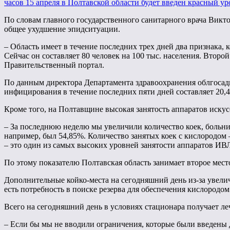
часов 15 апреля в Полтавской области будет введен красный у
По словам главного государственного санитарного врача Викт
общее ухудшение эпидситуации.
– Область имеет в течение последних трех дней два признака
Сейчас он составляет 80 человек на 100 тыс. населения. Втор
Правительственный портал.
По данным директора Департамента здравоохранения облгосад
инфицирования в течение последних пяти дней составляет 20,4%
Кроме того, на Полтавщине высокая занятость аппаратов иску
– За последнюю неделю мы увеличили количество коек, больниц
например, был 54,85%. Количество занятых коек с кислородом 
– это один из самых высоких уровней занятости аппаратов ИВЛ
По этому показателю Полтавская область занимает второе место
Дополнительные койко-места на сегодняшний день из-за увелич
есть потребность в поиске резерва для обеспечения кислородом
Всего на сегодняшний день в условиях стационара получает леч
– Если бы мы не вводили ограничения, которые были введены 