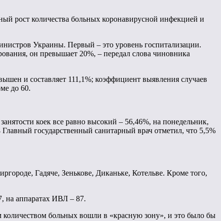
енный рост количества больных коронавирусной инфекцией и
инистров Украины. Первый – это уровень госпитализации.
рования, он превышает 20%, – передал слова чиновника
вышен и составляет 111,1%; коэффициент выявления случаев
ме до 60.
анятости коек все равно высокий – 56,46%, на понедельник,
64 Главный государственный санитарный врач отметил, что 5,5%
городе, Гадяче, Зенькове, Диканьке, Котельве. Кроме того,
, на аппаратах ИВЛ – 87.
м количеством больных вошли в «красную зону», и это было бы