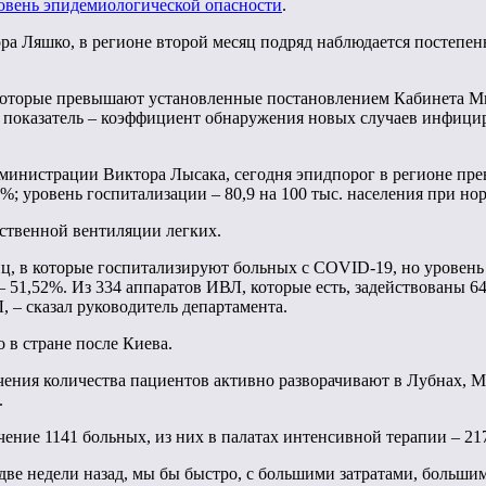
ровень эпидемиологической опасности
.
ора Ляшко, в регионе второй месяц подряд наблюдается постеп
, которые превышают установленные постановлением Кабинета М
ой показатель – коэффициент обнаружения новых случаев инфици
министрации Виктора Лысака, сегодня эпидпорог в регионе пре
; уровень госпитализации – 80,9 на 100 тыс. населения при нор
сственной вентиляции легких.
, в которые госпитализируют больных с COVID-19, но уровень з
– 51,52%. Из 334 аппаратов ИВЛ, которые есть, задействованы 
, – сказал руководитель департамента.
 в стране после Киева.
ения количества пациентов активно разворачивают в Лубнах, Мир
.
ение 1141 больных, из них в палатах интенсивной терапии – 217
две недели назад, мы бы быстро, с большими затратами, больши