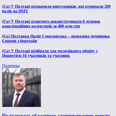
(Ua) У Полтаві відзначили випускників, які отримали 200
балів на НМТ
(Ua) У Полтаві планують реконструювати 8 ділянок
каналізаційних колекторів за 400 млн грн
(Ua) Полтавка Надія Соколовська – дворазова чемпіонка
Європи з боротьби
(Ua) У Полтаві відібрали для молодіжного обміну з
Норвегією 16 учасників та учасниць
Политика
Полтавскую областную администрацию вместо