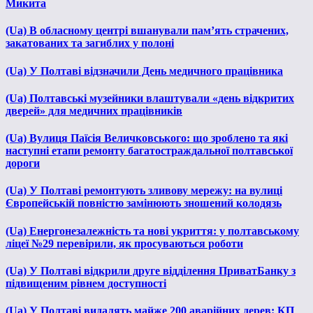
Микита
(Ua) В обласному центрі вшанували пам’ять страчених,
закатованих та загиблих у полоні
(Ua) У Полтаві відзначили День медичного працівника
(Ua) Полтавські музейники влаштували «день відкритих
дверей» для медичних працівників
(Ua) Вулиця Паїсія Величковського: що зроблено та які
наступні етапи ремонту багатостраждальної полтавської
дороги
(Ua) У Полтаві ремонтують зливову мережу: на вулиці
Європейській повністю замінюють зношений колодязь
(Ua) Енергонезалежність та нові укриття: у полтавському
ліцеї №29 перевірили, як просуваються роботи
(Ua) У Полтаві відкрили друге відділення ПриватБанку з
підвищеним рівнем доступності
(Ua) У Полтаві видалять майже 200 аварійних дерев: КП