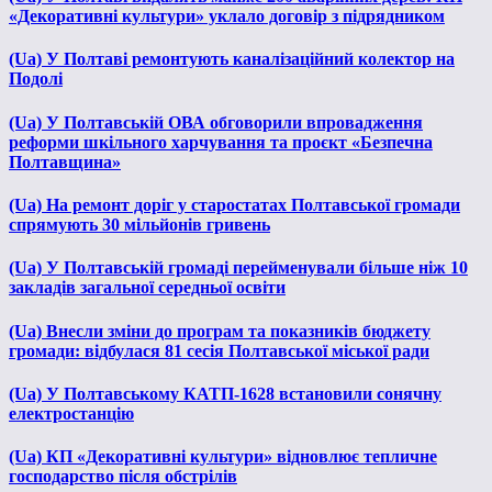
«Декоративні культури» уклало договір з підрядником
(Ua) У Полтаві ремонтують каналізаційний колектор на
Подолі
(Ua) У Полтавській ОВА обговорили впровадження
реформи шкільного харчування та проєкт «Безпечна
Полтавщина»
(Ua) На ремонт доріг у старостатах Полтавської громади
спрямують 30 мільйонів гривень
(Ua) У Полтавській громаді перейменували більше ніж 10
закладів загальної середньої освіти
(Ua) Внесли зміни до програм та показників бюджету
громади: відбулася 81 сесія Полтавської міської ради
(Ua) У Полтавському КАТП-1628 встановили сонячну
електростанцію
(Ua) КП «Декоративні культури» відновлює тепличне
господарство після обстрілів