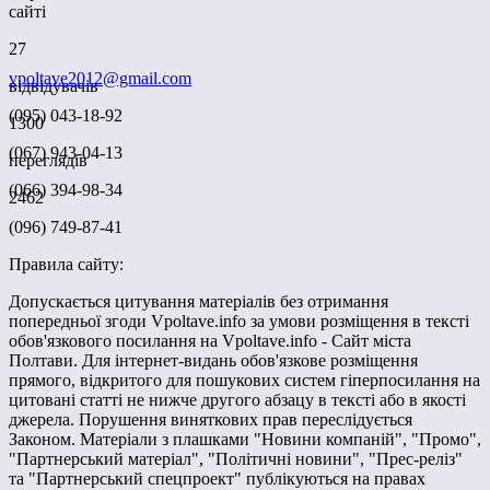
сайті
27
vpoltave2012@gmail.com
відвідувачів
(095) 043-18-92
1300
(067) 943-04-13
переглядів
(066) 394-98-34
2462
(096) 749-87-41
Правила сайту:
Допускається цитування матеріалів без отримання
попередньої згоди Vpoltave.info за умови розміщення в тексті
обов'язкового посилання на Vpoltave.info - Сайт міста
Полтави. Для інтернет-видань обов'язкове розміщення
прямого, відкритого для пошукових систем гіперпосилання на
цитовані статті не нижче другого абзацу в тексті або в якості
джерела. Порушення виняткових прав переслідується
Законом. Матеріали з плашками "Новини компаній", "Промо",
"Партнерський матеріал", "Політичні новини", "Прес-реліз"
та "Партнерський спецпроект" публікуються на правах