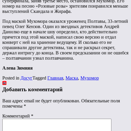
суперфинала, заняв третье место, остановился Мухомор. Его
номер на песню «Розовые розы» зрителям понравился меньше
выступлений Скандала и Жирафа.
Под маской Мухомора оказался уроженец Полтавы, 33-летний
певец Олег Кензов. Один из звездных детективов Андрей
Данилко еще в начале шоу определил, кто действительно
прячется под этой маской, написал свою версию и отдал
конверт с ней на хранение ведущему. И сколько его не
спрашивали другие детективы, так и не раскрыл секрет,
держал интригу до конца. В своем предсказании он не ошибся
– полтавчанин узнал полтавчанина.
Алена Зимняя
Posted in
Досуг
Tagged
Главная
,
Маска
,
Мухомор
Добавить комментарий
Ваш адрес email не будет опубликован.
Обязательные поля
помечены
*
Комментарий
*