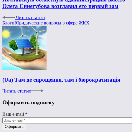
Олега Синегубова возглавил его первый зам
Читать статью
Блоги
Юридические вопросы в сфере ЖКХ
(Ua) Там де спрощення, там і бюрократизація
Читать статью
Оформить подписку
Ваш e-mail
*