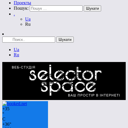
Проекты
Пошук:
.
Ua
Ru
Ua
Ru
+
35
°
C
+
36°