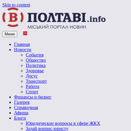
Skip to content
Меню
Vpoltave.info
Полтавский портал новостей
Главная
Новости
События
Общество
Политика
Здоровье
Досуг
Транспорт
Работа
Спорт
Финансы и бизнес
Галерея
Справочная
Афиша
Блоги
Юридические вопросы в сфере ЖКХ
Задай вопрос юристу