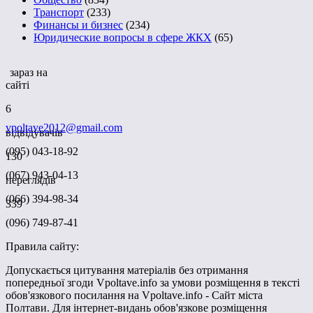
Транспорт
(233)
Финансы и бизнес
(234)
Юридические вопросы в сфере ЖКХ
(65)
зараз на
сайті
6
vpoltave2012@gmail.com
відвідувачів
(095) 043-18-92
130
(067) 943-04-13
переглядів
(066) 394-98-34
339
(096) 749-87-41
Правила сайту:
Допускається цитування матеріалів без отримання
попередньої згоди Vpoltave.info за умови розміщення в тексті
обов'язкового посилання на Vpoltave.info - Сайт міста
Полтави. Для інтернет-видань обов'язкове розміщення