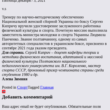
Пятница декабря / 3, 2021
v.s
Тренеру по научно-методическому обеспечению
Национальной женской сборной Украины по боксу Сергею
Кипричу вручили удостоверение заслуженного работника
физической культуры и спорта. Почетную миссию выполнила
заместитель министра молодежи и спорта Украины Людмила
Панченко. Звание полтавчанину, одному из самых
авторитетных специалистов в украинском боксе, присвоено в
сентябре 2021 года указом президента.
Для справки.
Сергей Киприч – доцент кафедры теории и
методики физического воспитания, адаптивной и массовой
физической культуры Полтавского национального
педагогического университета им. В.Г. Короленко, мастер
спорта СССР, бронзовый призер чемпионата страны среди
студентов 1980 и др.
Алена Зимняя
Posted in
Спорт
Tagged
Главная
Добавить комментарий
Ваш адрес email не будет опубликован.
Обязательные поля