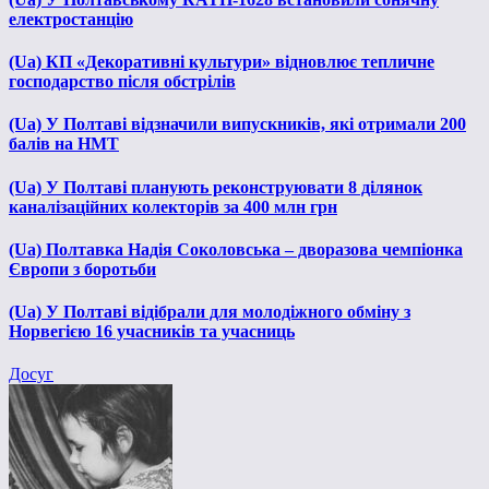
електростанцію
(Ua) КП «Декоративні культури» відновлює тепличне
господарство після обстрілів
(Ua) У Полтаві відзначили випускників, які отримали 200
балів на НМТ
(Ua) У Полтаві планують реконструювати 8 ділянок
каналізаційних колекторів за 400 млн грн
(Ua) Полтавка Надія Соколовська – дворазова чемпіонка
Європи з боротьби
(Ua) У Полтаві відібрали для молодіжного обміну з
Норвегією 16 учасників та учасниць
Досуг