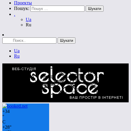
Проекты
Пошук:
.
Ua
Ru
Ua
Ru
+
34
°
C
+
28°