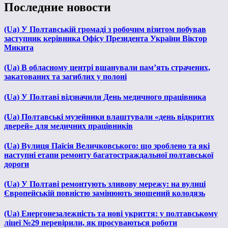
Последние новости
(Ua) У Полтавській громаді з робочим візитом побував
заступник керівника Офісу Президента України Віктор
Микита
(Ua) В обласному центрі вшанували пам’ять страчених,
закатованих та загиблих у полоні
(Ua) У Полтаві відзначили День медичного працівника
(Ua) Полтавські музейники влаштували «день відкритих
дверей» для медичних працівників
(Ua) Вулиця Паїсія Величковського: що зроблено та які
наступні етапи ремонту багатостраждальної полтавської
дороги
(Ua) У Полтаві ремонтують зливову мережу: на вулиці
Європейській повністю замінюють зношений колодязь
(Ua) Енергонезалежність та нові укриття: у полтавському
ліцеї №29 перевірили, як просуваються роботи