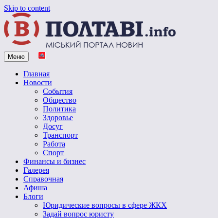
Skip to content
Меню
Vpoltave.info
Полтавский портал новостей
Главная
Новости
События
Общество
Политика
Здоровье
Досуг
Транспорт
Работа
Спорт
Финансы и бизнес
Галерея
Справочная
Афиша
Блоги
Юридические вопросы в сфере ЖКХ
Задай вопрос юристу