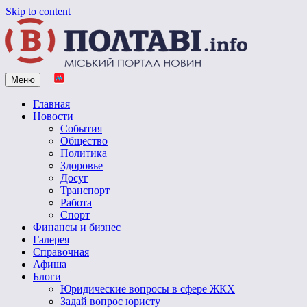
Skip to content
Меню
Vpoltave.info
Полтавский портал новостей
Главная
Новости
События
Общество
Политика
Здоровье
Досуг
Транспорт
Работа
Спорт
Финансы и бизнес
Галерея
Справочная
Афиша
Блоги
Юридические вопросы в сфере ЖКХ
Задай вопрос юристу