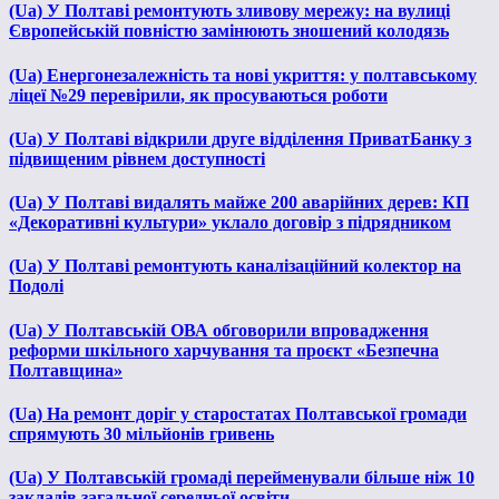
(Ua) У Полтаві ремонтують зливову мережу: на вулиці
Європейській повністю замінюють зношений колодязь
(Ua) Енергонезалежність та нові укриття: у полтавському
ліцеї №29 перевірили, як просуваються роботи
(Ua) У Полтаві відкрили друге відділення ПриватБанку з
підвищеним рівнем доступності
(Ua) У Полтаві видалять майже 200 аварійних дерев: КП
«Декоративні культури» уклало договір з підрядником
(Ua) У Полтаві ремонтують каналізаційний колектор на
Подолі
(Ua) У Полтавській ОВА обговорили впровадження
реформи шкільного харчування та проєкт «Безпечна
Полтавщина»
(Ua) На ремонт доріг у старостатах Полтавської громади
спрямують 30 мільйонів гривень
(Ua) У Полтавській громаді перейменували більше ніж 10
закладів загальної середньої освіти