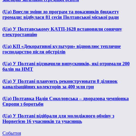
(Ua) Внесли зміни до програм та показників бюджету
громади: відбулася 81 сесія Полтавської міської ради
(Ua) У Полтавському КАТП-1628 встановили сонячну
електростанцію
(Ua) КП «Декоративні культури» відновлює тепличне
господарство після обстрілів
(Ua) У Полтаві відзначили випускників, які отримали 200
балів на НМТ
(Ua) У Полтаві планують реконструювати 8 ділянок
каналізаційних колекторів за 400 млн грн
(Ua) Полтавка Надія Соколовська – дворазова чемпіонка
Європи з боротьби
(Ua) У Полтаві відібрали для молодіжного обміну з
Норвегією 16 учасників та учасниць
События