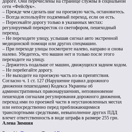
дороге. Они перечислены на странице службы в социальной
сети «Фейсбук».
– Прежде чем сделать шаг на проезжую часть, остановитесь.
– Всегда используйте подземный переход, если он есть.
– Пересекайте дорогу только в указанных местах:
регулируемый перекресток со светофором, пешеходный
переход.
– Не переходите улицу, услышав сигнал авто экстренной
медицинской помощи или других спецмашин.
– При переходе улицы посмотрите налево, направо и снова
налево. Убедитесь, что машин нет и только после этого
переходите на улицу.
– Держитесь подальше от машин, движущихся задним ходом.
– Не перебегайте дорогу.
– Не выходите на проезжую часть из-за препятствия.
Согласно ч. 1 ст. 127 (Нарушение правил дорожного
движения пешеходами) Кодекса Украины об
административных правонарушениях, неповиновение
пешеходов сигналам регулирования дорожного движения,
переход ими по проезжей части в неустановленных местах
или непосредственно перед приближающимися
транспортными средствами, невыполнение других ПДД
влечет ответственность в виде штрафа в размере 255 грн.
Алена Зимняя