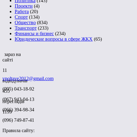
Политика
(143)
Проекти
(4)
Работа
(20)
Спорт
(134)
Общество
(834)
Транспорт
(233)
Финансы и бизнес
(234)
Юридические вопросы в сфере ЖКХ
(65)
зараз на
сайті
11
vpoltave2012@gmail.com
відвідувачів
(095) 043-18-92
455
(067) 943-04-13
переглядів
(066) 394-98-34
1199
(096) 749-87-41
Правила сайту: