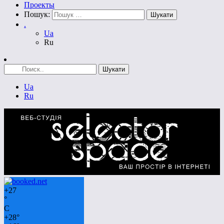
Проекты
Пошук:
.
Ua
Ru
Ua
Ru
+
27
°
C
+
28°