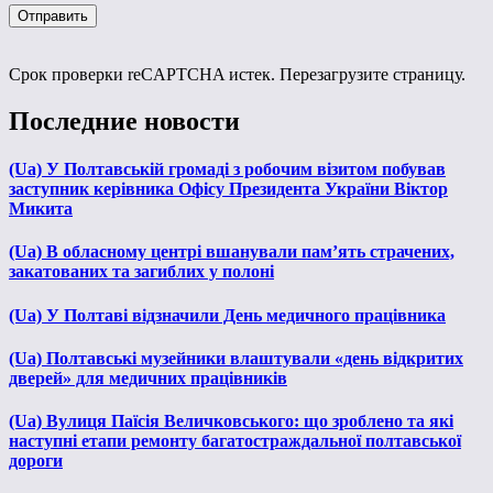
Срок проверки reCAPTCHA истек. Перезагрузите страницу.
Последние новости
(Ua) У Полтавській громаді з робочим візитом побував
заступник керівника Офісу Президента України Віктор
Микита
(Ua) В обласному центрі вшанували пам’ять страчених,
закатованих та загиблих у полоні
(Ua) У Полтаві відзначили День медичного працівника
(Ua) Полтавські музейники влаштували «день відкритих
дверей» для медичних працівників
(Ua) Вулиця Паїсія Величковського: що зроблено та які
наступні етапи ремонту багатостраждальної полтавської
дороги