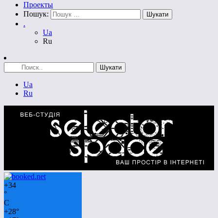
Проекты
Пошук:
.
Ua
Ru
Ua
Ru
+
34
°
C
+
28°