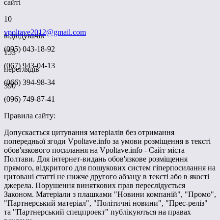
сайті
10
vpoltave2012@gmail.com
відвідувачів
(095) 043-18-92
153
(067) 943-04-13
переглядів
(066) 394-98-34
390
(096) 749-87-41
Правила сайту:
Допускається цитування матеріалів без отримання
попередньої згоди Vpoltave.info за умови розміщення в тексті
обов'язкового посилання на Vpoltave.info - Сайт міста
Полтави. Для інтернет-видань обов'язкове розміщення
прямого, відкритого для пошукових систем гіперпосилання на
цитовані статті не нижче другого абзацу в тексті або в якості
джерела. Порушення виняткових прав переслідується
Законом. Матеріали з плашками "Новини компаній", "Промо",
"Партнерський матеріал", "Політичні новини", "Прес-реліз"
та "Партнерський спецпроект" публікуються на правах