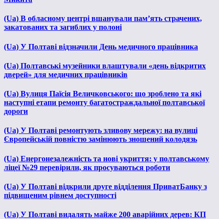
(Ua) В обласному центрі вшанували пам’ять страчених,
закатованих та загиблих у полоні
(Ua) У Полтаві відзначили День медичного працівника
(Ua) Полтавські музейники влаштували «день відкритих
дверей» для медичних працівників
(Ua) Вулиця Паїсія Величковського: що зроблено та які
наступні етапи ремонту багатостраждальної полтавської
дороги
(Ua) У Полтаві ремонтують зливову мережу: на вулиці
Європейській повністю замінюють зношений колодязь
(Ua) Енергонезалежність та нові укриття: у полтавському
ліцеї №29 перевірили, як просуваються роботи
(Ua) У Полтаві відкрили друге відділення ПриватБанку з
підвищеним рівнем доступності
(Ua) У Полтаві видалять майже 200 аварійних дерев: КП