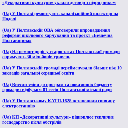
«Декоративні культури» уклало договір з підрядником
(Ua) У Полтаві ремонтують каналізаційний колектор на
Подолі
(Ua) У Полтавській ОВА обговорили впровадження
реформи шкільного харчування та проєкт «Безпечна
Полтавщина»
(Ua) На ремонт доріг у старостатах Полтавської громади
спрямують 30 мільйонів гривень
(Ua) У Полтавській громаді перейменували більше ніж 10
закладів загальної середньої освіти
(Ua) Внесли зміни до програм та показників бюджету
громади: відбулася 81 сесія Полтавської міської ради
(Ua) У Полтавському КАТП-1628 встановили сонячну
електростанцію
(Ua) КП «Декоративні культури» відновлює тепличне
господарство після обстрілів