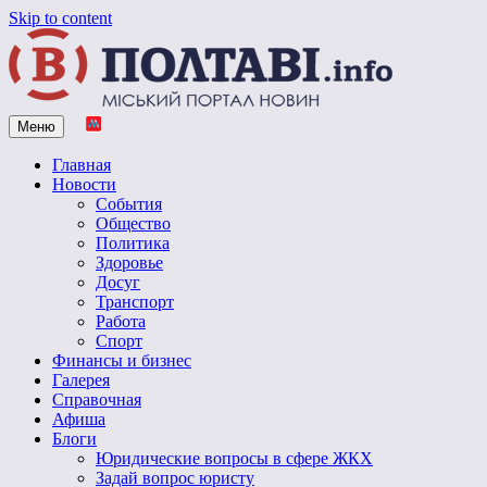
Skip to content
Меню
Vpoltave.info
Полтавский портал новостей
Главная
Новости
События
Общество
Политика
Здоровье
Досуг
Транспорт
Работа
Спорт
Финансы и бизнес
Галерея
Справочная
Афиша
Блоги
Юридические вопросы в сфере ЖКХ
Задай вопрос юристу