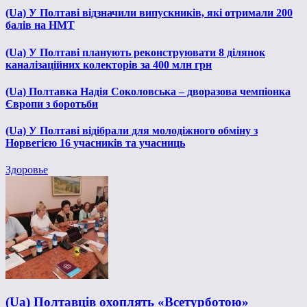
(Ua) У Полтаві відзначили випускників, які отримали 200
балів на НМТ
(Ua) У Полтаві планують реконструювати 8 ділянок
каналізаційних колекторів за 400 млн грн
(Ua) Полтавка Надія Соколовська – дворазова чемпіонка
Європи з боротьби
(Ua) У Полтаві відібрали для молодіжного обміну з
Норвегією 16 учасників та учасниць
Здоровье
(Ua) Полтавців охоплять «Всетурботою»