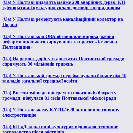
(Ua) У Полтаві видалять майже 200 аварійних дерев: КП
«Декоративні культури» уклало договір з підрядником
(Ua) У Полтаві ремонтують каналізаційний колектор на
Подолі
(Ua) У Полтавській ОВА обговорили впровадження
реформи шкільного харчування та проєкт «Безпечна
Полтавщина»
(Ua) На ремонт доріг у старостатах Полтавської громади
спрямують 30 мільйонів гривень
(Ua) У Полтавській громаді перейменували більше ніж 10
закладів загальної середньої освіти
(Ua) Внесли зміни до програм та показників бюджету
громади: відбулася 81 сесія Полтавської міської ради
(Ua) У Полтавському КАТП-1628 встановили сонячну
електростанцію
(Ua) КП «Декоративні культури» відновлює тепличне
господарство після обстрілів