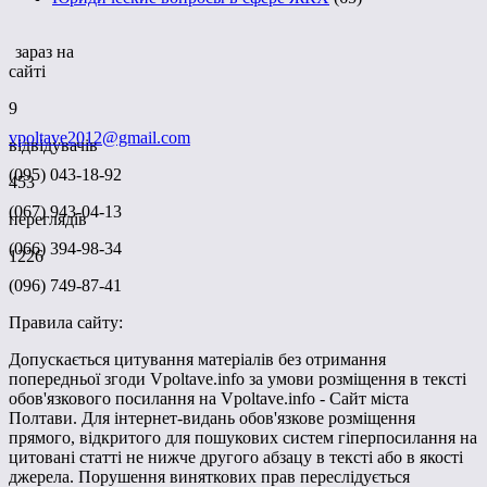
зараз на
сайті
9
vpoltave2012@gmail.com
відвідувачів
(095) 043-18-92
453
(067) 943-04-13
переглядів
(066) 394-98-34
1226
(096) 749-87-41
Правила сайту:
Допускається цитування матеріалів без отримання
попередньої згоди Vpoltave.info за умови розміщення в тексті
обов'язкового посилання на Vpoltave.info - Сайт міста
Полтави. Для інтернет-видань обов'язкове розміщення
прямого, відкритого для пошукових систем гіперпосилання на
цитовані статті не нижче другого абзацу в тексті або в якості
джерела. Порушення виняткових прав переслідується