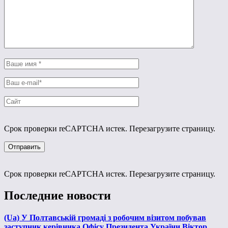
Срок проверки reCAPTCHA истек. Перезагрузите страницу.
Срок проверки reCAPTCHA истек. Перезагрузите страницу.
Последние новости
(Ua) У Полтавській громаді з робочим візитом побував
заступник керівника Офісу Президента України Віктор