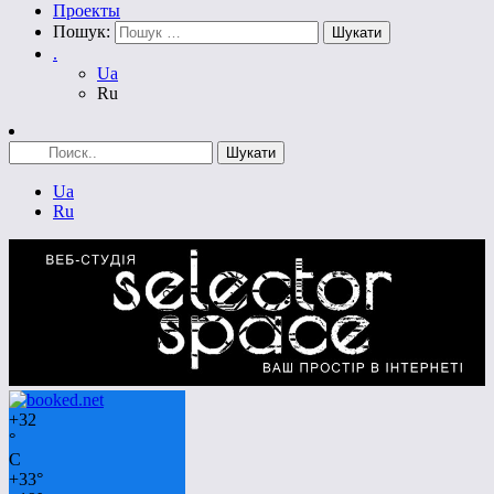
Проекты
Пошук:
.
Ua
Ru
Ua
Ru
+
32
°
C
+
33°