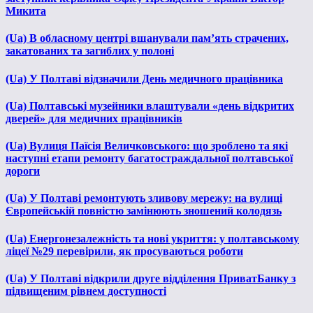
Микита
(Ua) В обласному центрі вшанували пам’ять страчених,
закатованих та загиблих у полоні
(Ua) У Полтаві відзначили День медичного працівника
(Ua) Полтавські музейники влаштували «день відкритих
дверей» для медичних працівників
(Ua) Вулиця Паїсія Величковського: що зроблено та які
наступні етапи ремонту багатостраждальної полтавської
дороги
(Ua) У Полтаві ремонтують зливову мережу: на вулиці
Європейській повністю замінюють зношений колодязь
(Ua) Енергонезалежність та нові укриття: у полтавському
ліцеї №29 перевірили, як просуваються роботи
(Ua) У Полтаві відкрили друге відділення ПриватБанку з
підвищеним рівнем доступності