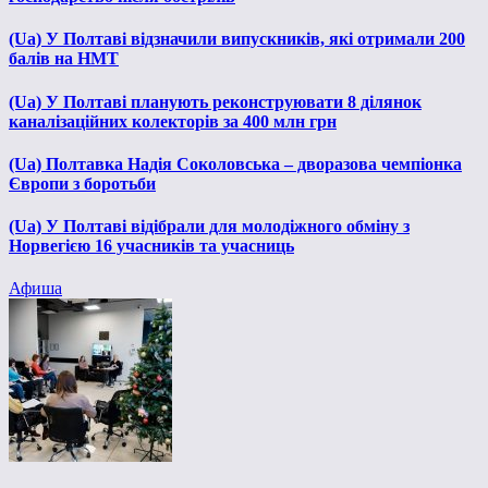
(Ua) У Полтаві відзначили випускників, які отримали 200
балів на НМТ
(Ua) У Полтаві планують реконструювати 8 ділянок
каналізаційних колекторів за 400 млн грн
(Ua) Полтавка Надія Соколовська – дворазова чемпіонка
Європи з боротьби
(Ua) У Полтаві відібрали для молодіжного обміну з
Норвегією 16 учасників та учасниць
Афиша