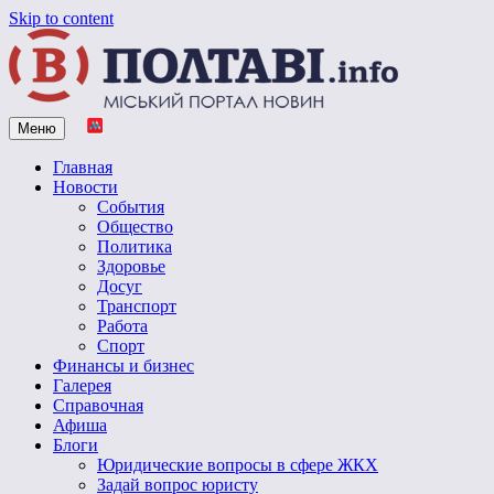
Skip to content
Меню
Vpoltave.info
Полтавский портал новостей
Главная
Новости
События
Общество
Политика
Здоровье
Досуг
Транспорт
Работа
Спорт
Финансы и бизнес
Галерея
Справочная
Афиша
Блоги
Юридические вопросы в сфере ЖКХ
Задай вопрос юристу