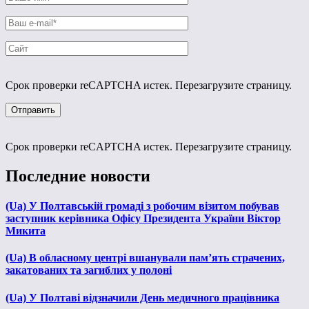
Срок проверки reCAPTCHA истек. Перезагрузите страницу.
Срок проверки reCAPTCHA истек. Перезагрузите страницу.
Последние новости
(Ua) У Полтавській громаді з робочим візитом побував
заступник керівника Офісу Президента України Віктор
Микита
(Ua) В обласному центрі вшанували пам’ять страчених,
закатованих та загиблих у полоні
(Ua) У Полтаві відзначили День медичного працівника