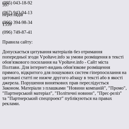
(095) 043-18-92
597
(067) 943-04-13
переглядів
(066) 394-98-34
1559
(096) 749-87-41
Правила сайту:
Допускається цитування матеріалів без отримання
попередньої згоди Vpoltave.info за умови розміщення в тексті
обов'язкового посилання на Vpoltave.info - Сайт міста
Полтави. Для інтернет-видань обов'язкове розміщення
прямого, відкритого для пошукових систем гіперпосилання на
цитовані статті не нижче другого абзацу в тексті або в якості
джерела. Порушення виняткових прав переслідується
Законом. Матеріали з плашками "Новини компаній", "Промо",
"Партнерський матеріал", "Політичні новини", "Прес-реліз"
та "Партнерський спецпроект" публікуються на правах
реклами.