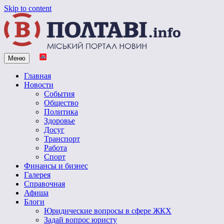
Skip to content
Меню
Vpoltave.info
Полтавский портал новостей
Главная
Новости
События
Общество
Политика
Здоровье
Досуг
Транспорт
Работа
Спорт
Финансы и бизнес
Галерея
Справочная
Афиша
Блоги
Юридические вопросы в сфере ЖКХ
Задай вопрос юристу