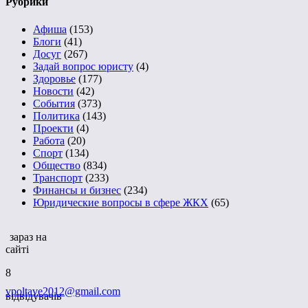
Рубрики
Афиша
(153)
Блоги
(41)
Досуг
(267)
Задай вопрос юристу
(4)
Здоровье
(177)
Новости
(42)
События
(373)
Политика
(143)
Проекти
(4)
Работа
(20)
Спорт
(134)
Общество
(834)
Транспорт
(233)
Финансы и бизнес
(234)
Юридические вопросы в сфере ЖКХ
(65)
зараз на
сайті
8
vpoltave2012@gmail.com
відвідувачів