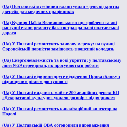
(Ua) Полтавські музейники влаштували «день відкритих
дверей» для медичних працівників
(Ua) Вулиця Паїсія Величковського: що зроблено та які
наступні етапи ремонту багатостраждальної полтавської
дороги
(Ua) У Полтаві ремонтують зливову мережу: на вулиці
Європейській повністю замінюють зношений колодязь
(Ua) Енергонезалежність та нові укриття: у полтавському
ліцеї №29 перевірили, як просуваються роботи
(Ua) У Полтаві відкрили друге відділення ПриватБанку з
підвищеним рівнем доступності
(Ua) У Полтаві видалять майже 200 аварійних дерев: КП
«Декоративні культури» уклало договір з підрядником
(Ua) У Полтаві ремонтують каналізаційний колектор на
Подолі
(Ua) У Полтавській ОВА обговорили впровадження