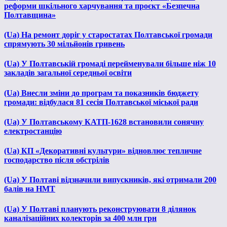
реформи шкільного харчування та проєкт «Безпечна
Полтавщина»
(Ua) На ремонт доріг у старостатах Полтавської громади
спрямують 30 мільйонів гривень
(Ua) У Полтавській громаді перейменували більше ніж 10
закладів загальної середньої освіти
(Ua) Внесли зміни до програм та показників бюджету
громади: відбулася 81 сесія Полтавської міської ради
(Ua) У Полтавському КАТП-1628 встановили сонячну
електростанцію
(Ua) КП «Декоративні культури» відновлює тепличне
господарство після обстрілів
(Ua) У Полтаві відзначили випускників, які отримали 200
балів на НМТ
(Ua) У Полтаві планують реконструювати 8 ділянок
каналізаційних колекторів за 400 млн грн