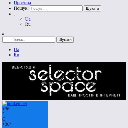
Проекты
Пошук:
.
Ua
Ru
Ua
Ru
+
36
°
C
+
36°