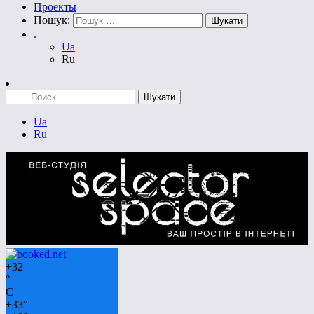
Проекты
Пошук:
.
Ua
Ru
Ua
Ru
+
32
°
C
+
33°