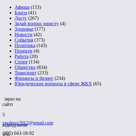
Афиша
(153)
Блоги
(41)
Досуг
(267)
Задай вопрос юристу
(4)
Здоровье
(177)
Новости
(42)
События
(373)
Политика
(143)
Проекти
(4)
Работа
(20)
Спорт
(134)
Общество
(834)
Транспорт
(233)
Финансы и бизнес
(234)
Юридические вопросы в сфере ЖКХ
(65)
зараз на
сайті
5
vpoltave2012@gmail.com
відвідувачів
(095) 043-18-92
459