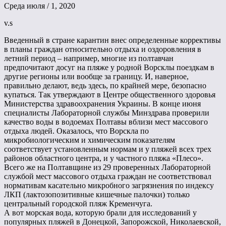
Среда июля / 1, 2020
v.s
Введенный в стране карантин внес определенные коррективы
в планы граждан относительно отдыха и оздоровления в
летний период – например, многие из полтавчан
предпочитают досуг на пляже у родной Ворсклы поездкам в
другие регионы или вообще за границу. И, наверное,
правильно делают, ведь здесь, по крайней мере, безопасно
купаться. Так утверждают в Центре общественного здоровья
Министерства здравоохранения Украины. В конце июня
специалисты Лабораторной службы Минздрава проверили
качество воды в водоемах Полтавы вблизи мест массового
отдыха людей. Оказалось, что Ворскла по
микробиологическим и химическим показателям
соответствует установленным нормам и у пляжей всех трех
районов областного центра, и у частного пляжа «Плесо».
Всего же на Полтавщине из 29 проверенных Лабораторной
службой мест массового отдыха граждан не соответствовал
нормативам касательно микробного загрязнения по индексу
ЛКП (лактозопозитивные кишечные палочки) только
центральный городской пляж Кременчуга.
А вот морская вода, которую брали для исследований у
популярных пляжей в Донецкой, Запорожской, Николаевской,