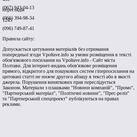
(067) 943-04-13
переглядів
(066) 394-98-34
1245
(096) 749-87-41
Правила сайту:
Допускається цитування матеріалів без отримання
попередньої згоди Vpoltave.info за умови розміщення в тексті
обов'язкового посилання на Vpoltave.info - Сайт міста
Полтави. Для інтернет-видань обов'язкове розміщення
прямого, відкритого для пошукових систем гіперпосилання на
цитовані статті не нижче другого абзацу в тексті або в якості
джерела. Порушення виняткових прав переслідується
Законом. Матеріали з плашками "Новини компаній", "Промо",
"Партнерський матеріал", "Політичні новини", "Прес-реліз"
та "Партнерський спецпроект" публікуються на правах
реклами.