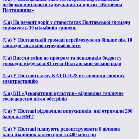
реформи шкільного харчування та проєкт «Безпечна
Полтавщина»
(Ua) На ремонт доріг у старостатах Полтавської громади
спрямують 30 мільйонів гривень
(Ua) У Полтавській громаді перейменували більше ніж 10
закладів загальної середньої освіти
(Ua) Внесли зміни до програм та показників бюджету
громади: відбулася 81 сесія Полтавської міської ради
(Ua) У Полтавському КАТП-1628 встановили сонячну
електростанцію
(Ua) КП «Декоративні культури» відновлює тепличне
господарство після обстрілів
(Ua) У Полтаві відзначили випускників, які отримали 200
балів на НМТ
(Ua) У Полтаві планують реконструювати 8 ділянок
каналізаційних колекторів за 400 млн грн