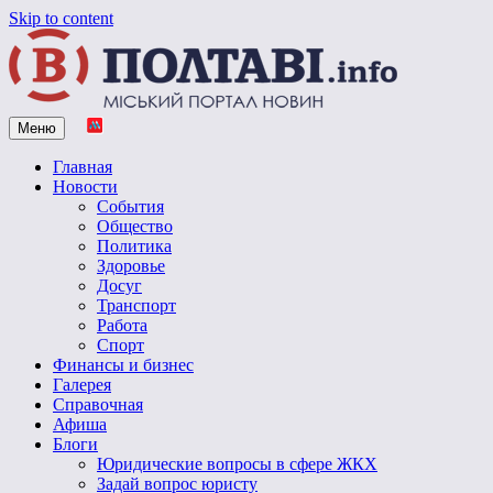
Skip to content
Меню
Vpoltave.info
Полтавский портал новостей
Главная
Новости
События
Общество
Политика
Здоровье
Досуг
Транспорт
Работа
Спорт
Финансы и бизнес
Галерея
Справочная
Афиша
Блоги
Юридические вопросы в сфере ЖКХ
Задай вопрос юристу