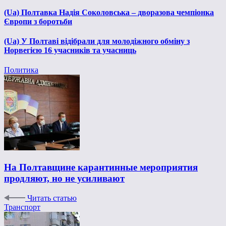
(Ua) Полтавка Надія Соколовська – дворазова чемпіонка
Європи з боротьби
(Ua) У Полтаві відібрали для молодіжного обміну з
Норвегією 16 учасників та учасниць
Политика
На Полтавщине карантинные мероприятия
продляют, но не усиливают
Читать статью
Транспорт