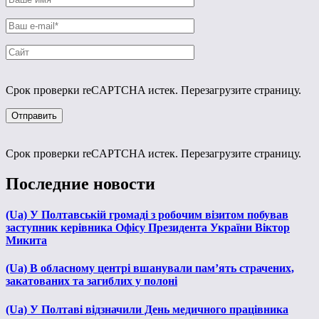
Срок проверки reCAPTCHA истек. Перезагрузите страницу.
Срок проверки reCAPTCHA истек. Перезагрузите страницу.
Последние новости
(Ua) У Полтавській громаді з робочим візитом побував
заступник керівника Офісу Президента України Віктор
Микита
(Ua) В обласному центрі вшанували пам’ять страчених,
закатованих та загиблих у полоні
(Ua) У Полтаві відзначили День медичного працівника