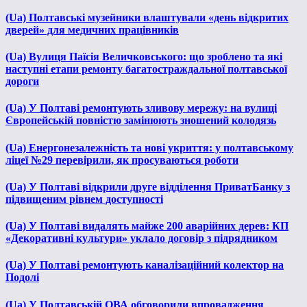
(Ua) Полтавські музейники влаштували «день відкритих
дверей» для медичних працівників
(Ua) Вулиця Паїсія Величковського: що зроблено та які
наступні етапи ремонту багатостраждальної полтавської
дороги
(Ua) У Полтаві ремонтують зливову мережу: на вулиці
Європейській повністю замінюють зношений колодязь
(Ua) Енергонезалежність та нові укриття: у полтавському
ліцеї №29 перевірили, як просуваються роботи
(Ua) У Полтаві відкрили друге відділення ПриватБанку з
підвищеним рівнем доступності
(Ua) У Полтаві видалять майже 200 аварійних дерев: КП
«Декоративні культури» уклало договір з підрядником
(Ua) У Полтаві ремонтують каналізаційний колектор на
Подолі
(Ua) У Полтавській ОВА обговорили впровадження