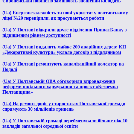
Європейській повністю замінюють зношений колодязь
(Ua) Енергонезалежність та нові укриття: у полтавському
ліцеї №29 перевірили, як просуваються роботи
(Ua) У Полтаві відкрили друге відділення ПриватБанку з
підвищеним рівнем доступності
(Ua) У Полтаві видалять майже 200 аварійних дерев: КП
«Декоративні культури» уклало договір з підрядником
(Ua) У Полтаві ремонтують каналізаційний колектор на
Подолі
(Ua) У Полтавській ОВА обговорили впровадження
реформи шкільного харчування та проєкт «Безпечна
Полтавщина»
(Ua) На ремонт доріг у старостатах Полтавської громади
спрямують 30 мільйонів гривень
(Ua) У Полтавській громаді перейменували більше ніж 10
закладів загальної середньої освіти