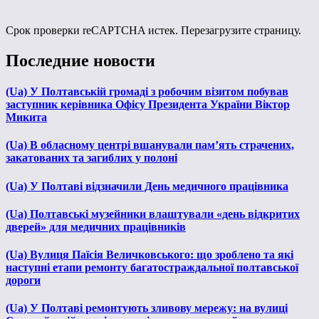
Срок проверки reCAPTCHA истек. Перезагрузите страницу.
Последние новости
(Ua) У Полтавській громаді з робочим візитом побував
заступник керівника Офісу Президента України Віктор
Микита
(Ua) В обласному центрі вшанували пам’ять страчених,
закатованих та загиблих у полоні
(Ua) У Полтаві відзначили День медичного працівника
(Ua) Полтавські музейники влаштували «день відкритих
дверей» для медичних працівників
(Ua) Вулиця Паїсія Величковського: що зроблено та які
наступні етапи ремонту багатостраждальної полтавської
дороги
(Ua) У Полтаві ремонтують зливову мережу: на вулиці