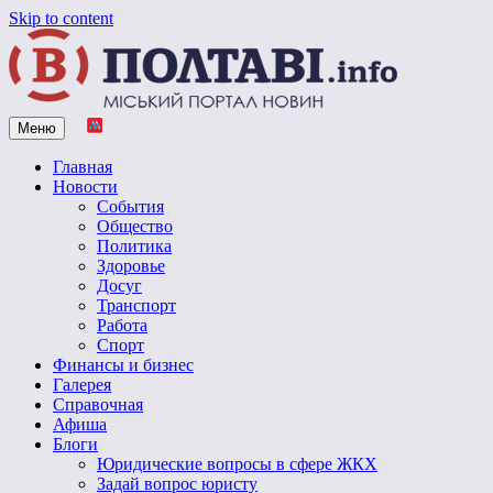
Skip to content
Меню
Vpoltave.info
Полтавский портал новостей
Главная
Новости
События
Общество
Политика
Здоровье
Досуг
Транспорт
Работа
Спорт
Финансы и бизнес
Галерея
Справочная
Афиша
Блоги
Юридические вопросы в сфере ЖКХ
Задай вопрос юристу