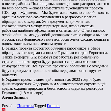
в шести районах Полтавщины, впоследствии распространится
на всю область, – сказал заместитель руководителя проекта
GIZ Тарас Журавель. – Мы будем максимально способствовать
органам местного самоуправления в разработке планов
обращения с отходами. Эти документы должны так
согласовываться между территориями, чтобы система
работала наиболее эффективно и оптимально. Очень важно,
чтобы общины между собой договаривались о сборе и вывозе
мусора, ведь финансово такие вопросы очень сложно решать в
одном маленьком населенном пункте.
В рамках проекта состоится обучение работников в сфере
обращения с отходами на опыте Германии и стран Евросоюза.
Также эксперты GIZ помогут разработать региональную
стратегию, на которую будут равняться органы местного
самоуправления. Все лучшие практики обращения с отходами
будут задокументированы, чтобы передавать опыт другим
областям.
В Украине проект станет действовать до 2023 года и будет
финансироваться Федеральным министерством окружающей
среды, охраны природы и безопасности ядерных реакторов
Германии (1,8 млн евро).
Алена Зимняя
Posted in
Политика
Tagged
Главная