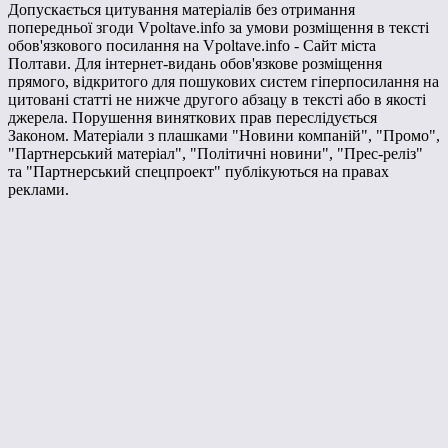
Допускається цитування матеріалів без отримання
попередньої згоди Vpoltave.info за умови розміщення в тексті
обов'язкового посилання на Vpoltave.info - Сайт міста
Полтави. Для інтернет-видань обов'язкове розміщення
прямого, відкритого для пошукових систем гіперпосилання на
цитовані статті не нижче другого абзацу в тексті або в якості
джерела. Порушення виняткових прав переслідується
Законом. Матеріали з плашками "Новини компаній", "Промо",
"Партнерський матеріал", "Політичні новини", "Прес-реліз"
та "Партнерський спецпроект" публікуються на правах
реклами.