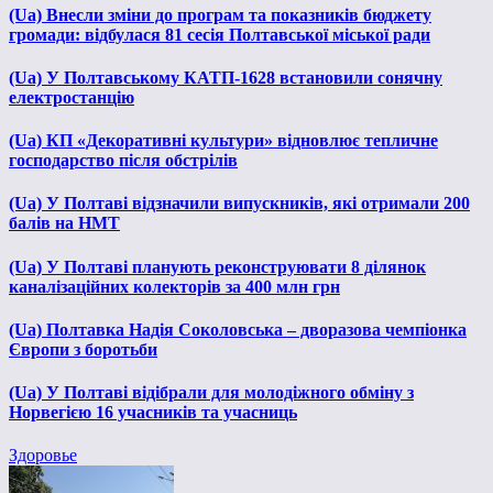
(Ua) Внесли зміни до програм та показників бюджету
громади: відбулася 81 сесія Полтавської міської ради
(Ua) У Полтавському КАТП-1628 встановили сонячну
електростанцію
(Ua) КП «Декоративні культури» відновлює тепличне
господарство після обстрілів
(Ua) У Полтаві відзначили випускників, які отримали 200
балів на НМТ
(Ua) У Полтаві планують реконструювати 8 ділянок
каналізаційних колекторів за 400 млн грн
(Ua) Полтавка Надія Соколовська – дворазова чемпіонка
Європи з боротьби
(Ua) У Полтаві відібрали для молодіжного обміну з
Норвегією 16 учасників та учасниць
Здоровье