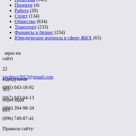
Проекти
(4)
Работа
(20)
Спорт
(134)
Общество
(834)
Транспорт
(233)
Финансы и бизнес
(234)
Юридические вопросы в сфере ЖКХ
(65)
зараз на
сайті
22
vpoltave2012@gmail.com
відвідувачів
(095) 043-18-92
303
(067) 943-04-13
переглядів
(066) 394-98-34
693
(096) 749-87-41
Правила сайту: