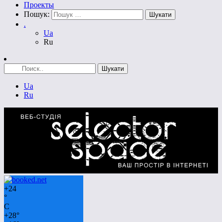
Проекты
Пошук:
.
Ua
Ru
Ua
Ru
+
24
°
C
+
28°