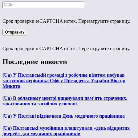
Срок проверки reCAPTCHA истек. Перезагрузите страницу.
Срок проверки reCAPTCHA истек. Перезагрузите страницу.
Последние новости
(Ua) У Полтавській громаді з робочим візитом побував
заступник керівника Офісу Президента України Віктор
Микита
(Ua) В обласному центрі вшанували пам’ять страчених,
закатованих та загиблих у полоні
(Ua) У Полтаві відзначили День медичного працівника
(Ua) Полтавські музейники влаштували «день відкритих
дверей» для медичних працівників