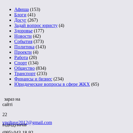
Афиша
(153)
Блоги
(41)
Досуг
(267)
Задай вопрос юристу
(4)
Здоровье
(177)
Новости
(42)
События
(373)
Политика
(143)
Проекти
(4)
Работа
(20)
Спорт
(134)
Общество
(834)
Транспорт
(233)
Финансы и бизнес
(234)
Юридические вопросы в сфере ЖКХ
(65)
зараз на
сайті
22
vpoltave2012@gmail.com
відвідувачів
(095) 043-18-92