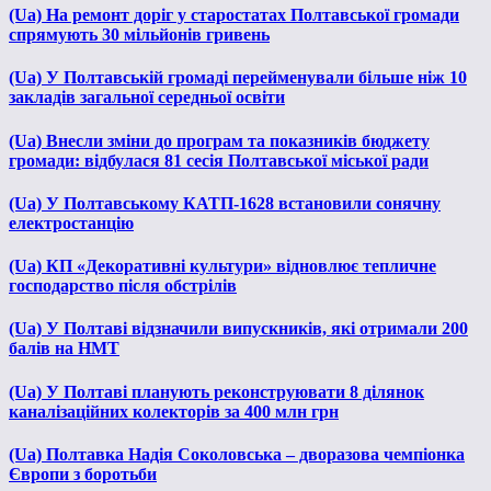
(Ua) На ремонт доріг у старостатах Полтавської громади
спрямують 30 мільйонів гривень
(Ua) У Полтавській громаді перейменували більше ніж 10
закладів загальної середньої освіти
(Ua) Внесли зміни до програм та показників бюджету
громади: відбулася 81 сесія Полтавської міської ради
(Ua) У Полтавському КАТП-1628 встановили сонячну
електростанцію
(Ua) КП «Декоративні культури» відновлює тепличне
господарство після обстрілів
(Ua) У Полтаві відзначили випускників, які отримали 200
балів на НМТ
(Ua) У Полтаві планують реконструювати 8 ділянок
каналізаційних колекторів за 400 млн грн
(Ua) Полтавка Надія Соколовська – дворазова чемпіонка
Європи з боротьби