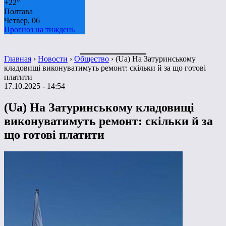
+
22°
Полтава
Четвер, 06
Прогноз на тиждень
Главная
›
Новости
›
Общество
›
(Ua) На Затуринському
кладовищі виконуватимуть ремонт: скільки й за що готові
платити
17.10.2025 - 14:54
(Ua) На Затуринському кладовищі
виконуватимуть ремонт: скільки й за
що готові платити