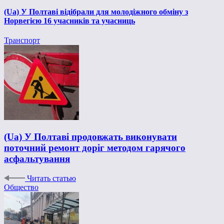
(Ua) У Полтаві відібрали для молодіжного обміну з
Норвегією 16 учасників та учасниць
Транспорт
(Ua) У Полтаві продовжать виконувати
поточний ремонт доріг методом гарячого
асфальтування
Читать статью
Общество