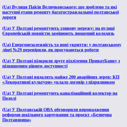
(Ua) Вулиця Паїсія Величковського: що зроблено та які
наступні етапи ремонту багатостраждальної полтавської
дороги
(Ua) У Полтаві ремонтують зливову мережу: на вулиці
Європейській повністю замінюють зношений колодязь
(Ua) Енергонезалежність та нові укриття: у полтавському
ліцеї №29 перевірили, як просуваються роботи
(Ua) У Полтаві відкрили друге відділення ПриватБанку з
підвищеним рівнем доступності
(Ua) У Полтаві видалять майже 200 аварійних дерев: КП
«Декоративні культури» уклало договір з підрядником
(Ua) У Полтаві ремонтують каналізаційний колектор на
Подолі
(Ua) У Полтавській ОВА обговорили впровадження
реформи шкільного харчування та проєкт «Безпечна
Полтавщина»