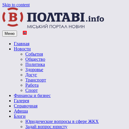
Skip to content
Меню
Vpoltave.info
Полтавский портал новостей
Главная
Новости
События
Общество
Политика
Здоровье
Досуг
Транспорт
Работа
Спорт
Финансы и бизнес
Галерея
Справочная
Афиша
Блоги
Юридические вопросы в сфере ЖКХ
Задай вопрос юристу