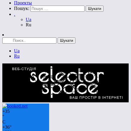
Проекты
Пошук:
.
Ua
Ru
Ua
Ru
+
35
°
C
+
36°