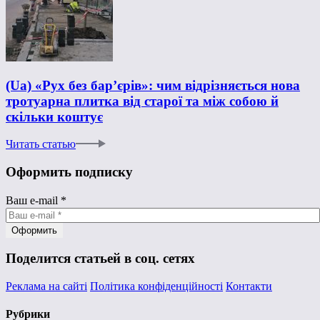
(Ua) «Рух без бар’єрів»: чим відрізняється нова
тротуарна плитка від старої та між собою й
скільки коштує
Читать статью
Оформить подписку
Ваш e-mail
*
Поделится статьей в соц. сетях
Реклама на сайті
Політика конфіденційності
Контакти
Рубрики