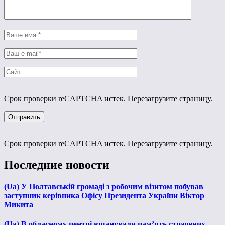
Срок проверки reCAPTCHA истек. Перезагрузите страницу.
Срок проверки reCAPTCHA истек. Перезагрузите страницу.
Последние новости
(Ua) У Полтавській громаді з робочим візитом побував
заступник керівника Офісу Президента України Віктор
Микита
(Ua) В обласному центрі вшанували пам’ять страчених,