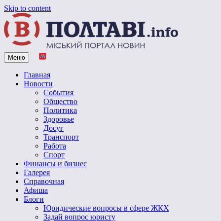
Skip to content
Меню
Vpoltave.info
Полтавский портал новостей
Главная
Новости
События
Общество
Политика
Здоровье
Досуг
Транспорт
Работа
Спорт
Финансы и бизнес
Галерея
Справочная
Афиша
Блоги
Юридические вопросы в сфере ЖКХ
Задай вопрос юристу