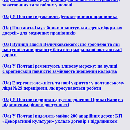
закатованих та загиблих у полоні
(Ua) У Полтаві відзначили День медичного працівника
(Ua) Полтавські музейники влаштували «день відкритих
дверей» для медичних працівників
(Ua) Вулиця Паїсія Величковського: що зроблено та які
наступні етапи ремонту багатостраждальної полтавської
дороги
(Ua) У Полтаві ремонтують зливову мережу: на вулиці
Європейській повністю замінюють зношений колодязь
(Ua) Енергонезалежність та нові укриття: у полтавському
ліцеї №29 перевірили, як просуваються роботи
(Ua) У Полтаві відкрили друге відділення ПриватБанку з
підвищеним рівнем доступності
(Ua) У Полтаві видалять майже 200 аварійних дерев: КП
«Декоративні культури» уклало договір з підрядником