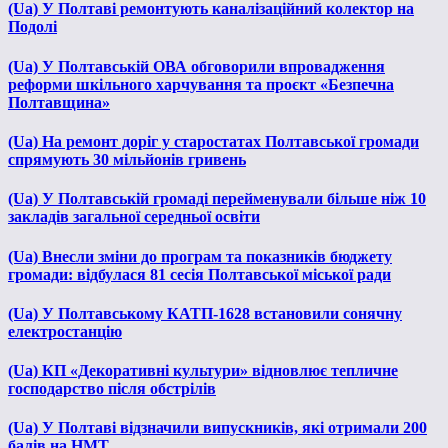
(Ua) У Полтаві ремонтують каналізаційний колектор на
Подолі
(Ua) У Полтавській ОВА обговорили впровадження
реформи шкільного харчування та проєкт «Безпечна
Полтавщина»
(Ua) На ремонт доріг у старостатах Полтавської громади
спрямують 30 мільйонів гривень
(Ua) У Полтавській громаді перейменували більше ніж 10
закладів загальної середньої освіти
(Ua) Внесли зміни до програм та показників бюджету
громади: відбулася 81 сесія Полтавської міської ради
(Ua) У Полтавському КАТП-1628 встановили сонячну
електростанцію
(Ua) КП «Декоративні культури» відновлює тепличне
господарство після обстрілів
(Ua) У Полтаві відзначили випускників, які отримали 200
балів на НМТ