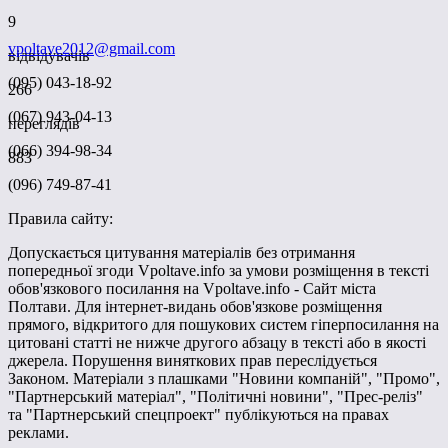
9
vpoltave2012@gmail.com
відвідувачів
(095) 043-18-92
266
(067) 943-04-13
переглядів
(066) 394-98-34
883
(096) 749-87-41
Правила сайту:
Допускається цитування матеріалів без отримання
попередньої згоди Vpoltave.info за умови розміщення в тексті
обов'язкового посилання на Vpoltave.info - Сайт міста
Полтави. Для інтернет-видань обов'язкове розміщення
прямого, відкритого для пошукових систем гіперпосилання на
цитовані статті не нижче другого абзацу в тексті або в якості
джерела. Порушення виняткових прав переслідується
Законом. Матеріали з плашками "Новини компаній", "Промо",
"Партнерський матеріал", "Політичні новини", "Прес-реліз"
та "Партнерський спецпроект" публікуються на правах
реклами.