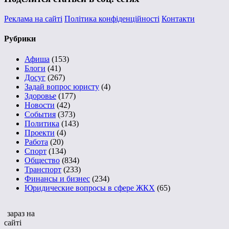
Реклама на сайті
Політика конфіденційності
Контакти
Рубрики
Афиша
(153)
Блоги
(41)
Досуг
(267)
Задай вопрос юристу
(4)
Здоровье
(177)
Новости
(42)
События
(373)
Политика
(143)
Проекти
(4)
Работа
(20)
Спорт
(134)
Общество
(834)
Транспорт
(233)
Финансы и бизнес
(234)
Юридические вопросы в сфере ЖКХ
(65)
зараз на
сайті