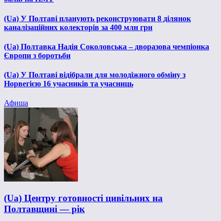
(Ua) У Полтаві планують реконструювати 8 ділянок
каналізаційних колекторів за 400 млн грн
(Ua) Полтавка Надія Соколовська – дворазова чемпіонка
Європи з боротьби
(Ua) У Полтаві відібрали для молодіжного обміну з
Норвегією 16 учасників та учасниць
Афиша
(Ua) Центру готовності цивільних на
Полтавщині — рік