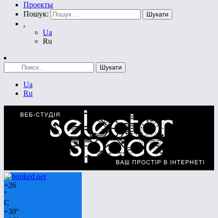
Проекты
Пошук:
.
Ua
Ru
Ua
Ru
+
26
°
C
+
30°