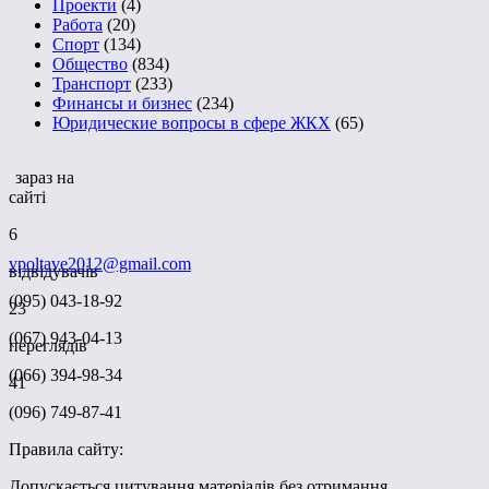
Проекти
(4)
Работа
(20)
Спорт
(134)
Общество
(834)
Транспорт
(233)
Финансы и бизнес
(234)
Юридические вопросы в сфере ЖКХ
(65)
зараз на
сайті
6
vpoltave2012@gmail.com
відвідувачів
(095) 043-18-92
23
(067) 943-04-13
переглядів
(066) 394-98-34
41
(096) 749-87-41
Правила сайту:
Допускається цитування матеріалів без отримання