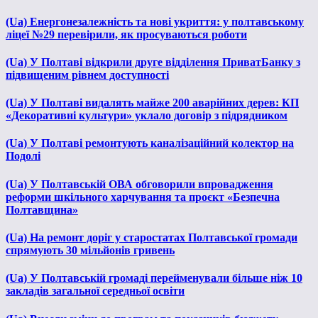
(Ua) Енергонезалежність та нові укриття: у полтавському
ліцеї №29 перевірили, як просуваються роботи
(Ua) У Полтаві відкрили друге відділення ПриватБанку з
підвищеним рівнем доступності
(Ua) У Полтаві видалять майже 200 аварійних дерев: КП
«Декоративні культури» уклало договір з підрядником
(Ua) У Полтаві ремонтують каналізаційний колектор на
Подолі
(Ua) У Полтавській ОВА обговорили впровадження
реформи шкільного харчування та проєкт «Безпечна
Полтавщина»
(Ua) На ремонт доріг у старостатах Полтавської громади
спрямують 30 мільйонів гривень
(Ua) У Полтавській громаді перейменували більше ніж 10
закладів загальної середньої освіти