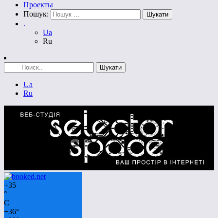
Проекты
Пошук:
.
Ua
Ru
Ua
Ru
+
35
°
C
+
36°