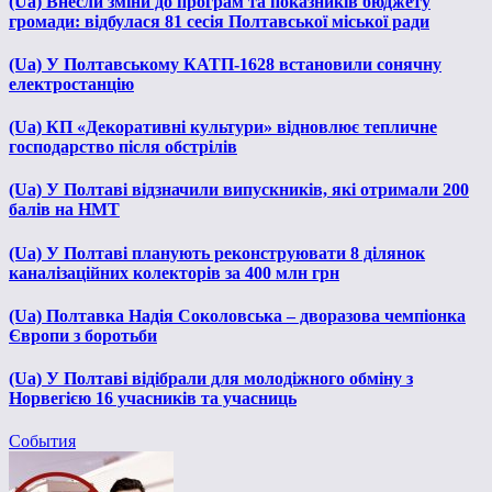
(Ua) Внесли зміни до програм та показників бюджету
громади: відбулася 81 сесія Полтавської міської ради
(Ua) У Полтавському КАТП-1628 встановили сонячну
електростанцію
(Ua) КП «Декоративні культури» відновлює тепличне
господарство після обстрілів
(Ua) У Полтаві відзначили випускників, які отримали 200
балів на НМТ
(Ua) У Полтаві планують реконструювати 8 ділянок
каналізаційних колекторів за 400 млн грн
(Ua) Полтавка Надія Соколовська – дворазова чемпіонка
Європи з боротьби
(Ua) У Полтаві відібрали для молодіжного обміну з
Норвегією 16 учасників та учасниць
События