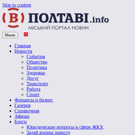
Skip to content
Меню
Vpoltave.info
Полтавский портал новостей
Главная
Новости
События
Общество
Политика
Здоровье
Досуг
Транспорт
Работа
Спорт
Финансы и бизнес
Галерея
Справочная
Афиша
Блоги
Юридические вопросы в сфере ЖКХ
Задай вопрос юристу