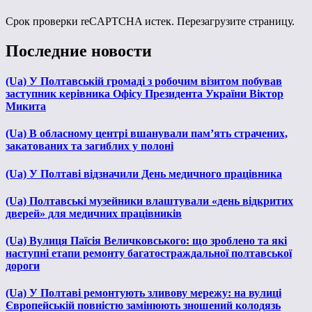
Срок проверки reCAPTCHA истек. Перезагрузите страницу.
Последние новости
(Ua) У Полтавській громаді з робочим візитом побував
заступник керівника Офісу Президента України Віктор
Микита
(Ua) В обласному центрі вшанували пам’ять страчених,
закатованих та загиблих у полоні
(Ua) У Полтаві відзначили День медичного працівника
(Ua) Полтавські музейники влаштували «день відкритих
дверей» для медичних працівників
(Ua) Вулиця Паїсія Величковського: що зроблено та які
наступні етапи ремонту багатостраждальної полтавської
дороги
(Ua) У Полтаві ремонтують зливову мережу: на вулиці
Європейській повністю замінюють зношений колодязь