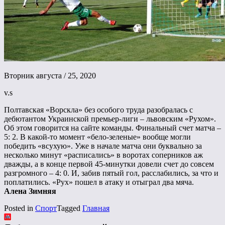
Вторник августа / 25, 2020
v.s
Полтавская «Ворскла» без особого труда разобралась с
дебютантом Украинской премьер-лиги – львовским «Рухом».
Об этом говорится на сайте команды. Финальный счет матча –
5: 2. В какой-то момент «бело-зеленые» вообще могли
победить «всухую». Уже в начале матча они буквально за
несколько минут «расписались» в воротах соперников аж
дважды, а в конце первой 45-минутки довели счет до совсем
разгромного – 4: 0. И, забив пятый гол, расслабились, за что и
поплатились. «Рух» пошел в атаку и отыграл два мяча.
Алена Зимняя
Posted in
Спорт
Tagged
Главная