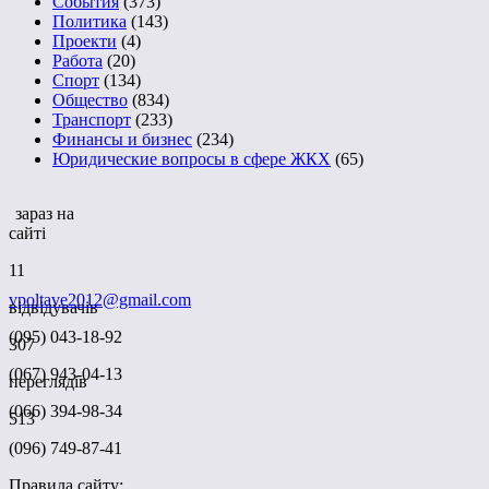
События
(373)
Политика
(143)
Проекти
(4)
Работа
(20)
Спорт
(134)
Общество
(834)
Транспорт
(233)
Финансы и бизнес
(234)
Юридические вопросы в сфере ЖКХ
(65)
зараз на
сайті
11
vpoltave2012@gmail.com
відвідувачів
(095) 043-18-92
307
(067) 943-04-13
переглядів
(066) 394-98-34
513
(096) 749-87-41
Правила сайту: