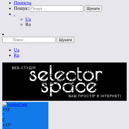
Проекты
Пошук:
.
Ua
Ru
Ua
Ru
+
33
°
C
+
37°