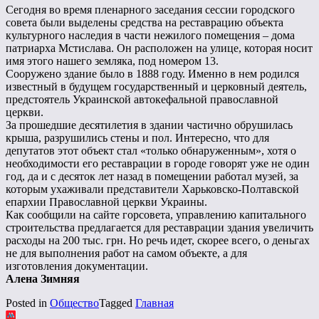
Сегодня во время пленарного заседания сессии городского
совета были выделены средства на реставрацию объекта
культурного наследия в части нежилого помещения – дома
патриарха Мстислава. Он расположен на улице, которая носит
имя этого нашего земляка, под номером 13.
Сооружено здание было в 1888 году. Именно в нем родился
известный в будущем государственный и церковный деятель,
предстоятель Украинской автокефальной православной
церкви.
За прошедшие десятилетия в здании частично обрушилась
крыша, разрушились стены и пол. Интересно, что для
депутатов этот объект стал «только обнаруженным», хотя о
необходимости его реставрации в городе говорят уже не один
год, да и с десяток лет назад в помещении работал музей, за
которым ухаживали представители Харьковско-Полтавской
епархии Православной церкви Украины.
Как сообщили на сайте горсовета, управлению капитального
строительства предлагается для реставрации здания увеличить
расходы на 200 тыс. грн. Но речь идет, скорее всего, о деньгах
не для выполнения работ на самом объекте, а для
изготовления документации.
Алена Зимняя
Posted in
Общество
Tagged
Главная