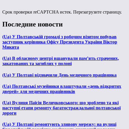
Срок проверки reCAPTCHA истек. Перезагрузите страницу.
Последние новости
(Ua) У Полтавській громаді з робочим візитом побував
заступник керівника Офісу Президента України Віктор
Микита
(Ua) В обласному центрі вшанували пам’ять страчених,
закатованих та загиблих у полоні
(Ua) У Полтаві відзначили День медичного працівника
(Ua) Полтавські музейники влаштували «день відкритих
дверей» для медичних працівників
(Ua) Вулиця Паїсія Величковського: що зроблено та які
наступні етапи ремонту багатостраждальної полтавської
дороги
(Ua) У Полтаві ремонтують зливову мережу: на вулиці