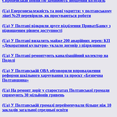
Європейській повністю замінюють зношений колодязь
(Ua) Енергонезалежність та нові укриття: у полтавському
ліцеї №29 перевірили, як просуваються роботи
(Ua) У Полтаві відкрили друге відділення ПриватБанку з
підвищеним рівнем доступності
(Ua) У Полтаві видалять майже 200 аварійних дерев: КП
«Декоративні культури» уклало договір з підрядником
(Ua) У Полтаві ремонтують каналізаційний колектор на
Подолі
(Ua) У Полтавській ОВА обговорили впровадження
реформи шкільного харчування та проєкт «Безпечна
Полтавщина»
(Ua) На ремонт доріг у старостатах Полтавської громади
спрямують 30 мільйонів гривень
(Ua) У Полтавській громаді перейменували більше ніж 10
закладів загальної середньої освіти