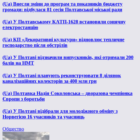
(Ua) Внесли зміни до програм та показників бюджету
громади: відбулася 81 сесія Полтавської міської ради
(Ua) У Полтавському КАТП-1628 встановили сонячну
електростанцію
(Ua) КП «Декоративні культури» відновлює тепличне
господарство після обстрілів
(Ua) У Полтаві відзначили випускників, які отримали 200
балів на НМТ
(Ua) У Полтаві планують реконструювати 8 ділянок
каналізаційних колекторів за 400 млн грн
(Ua) Полтавка Надія Соколовська – дворазова чемпіонка
Європи з боротьби
(Ua) У Полтаві відібрали для молодіжного обміну з
Норвегією 16 учасників та учасниць
Общество