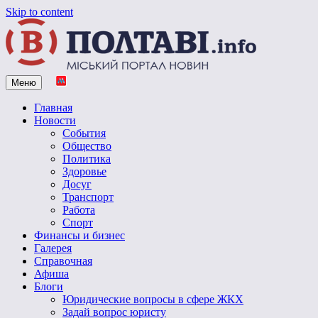
Skip to content
Меню
Vpoltave.info
Полтавский портал новостей
Главная
Новости
События
Общество
Политика
Здоровье
Досуг
Транспорт
Работа
Спорт
Финансы и бизнес
Галерея
Справочная
Афиша
Блоги
Юридические вопросы в сфере ЖКХ
Задай вопрос юристу