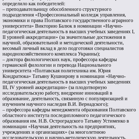
определило как победителей:
– преподавательницу обособленного структурного
подразделения «Профессиональный колледж управления,
экономики и права Полтавского государственного аграрного
университета» Викторию Балюк в номинации «Научно-
педагогическая деятельность в высших учебных заведениях І,
ІІ уровней аккредитации» (за значительные достижения в
научной, образовательной и методической деятельности,
весомый личный вклад в дело подготовки специалистов
народнохозяйственного комплекса Украины);
– доктора филологических наук, профессора кафедры
германской филологии и перевода Национального
университета «Полтавская политехника им. Юрия
Кондратюка» Татьяну Кушнирову в номинации «Научно-
педагогическая деятельность в высших учебных заведениях
ІІІ, IV уровней аккредитации» (за плодотворную
исследовательскую работу, внедрение инноваций в
образование, деятельность, связанную с популяризацией и
изучением научного наследия В.И. Вернадского);
– профессора кафедры менеджмента образования Полтавского
областного института последипломного педагогического
образования им. Н.В. Остроградского Татьяну Устименко в
номинации «Научная деятельность на предприятиях,
учреждениях и организациях» (за многолетнюю
исследовательскую и научно-методическую деятельность,