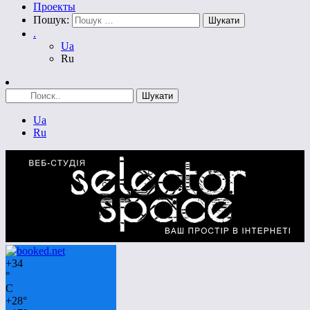
Проекты
Пошук:
.
Ua
Ru
Ua
Ru
+
34
°
C
+
28°