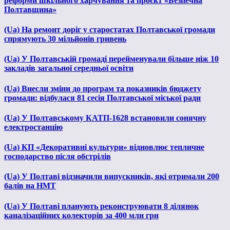
реформи шкільного харчування та проєкт «Безпечна
Полтавщина»
(Ua) На ремонт доріг у старостатах Полтавської громади
спрямують 30 мільйонів гривень
(Ua) У Полтавській громаді перейменували більше ніж 10
закладів загальної середньої освіти
(Ua) Внесли зміни до програм та показників бюджету
громади: відбулася 81 сесія Полтавської міської ради
(Ua) У Полтавському КАТП-1628 встановили сонячну
електростанцію
(Ua) КП «Декоративні культури» відновлює тепличне
господарство після обстрілів
(Ua) У Полтаві відзначили випускників, які отримали 200
балів на НМТ
(Ua) У Полтаві планують реконструювати 8 ділянок
каналізаційних колекторів за 400 млн грн