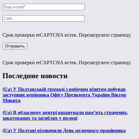
Срок проверки reCAPTCHA истек. Перезагрузите страницу.
Срок проверки reCAPTCHA истек. Перезагрузите страницу.
Последние новости
(Ua) У Полтавській громаді з робочим візитом побував
заступник керівника Офісу Президента України Віктор
Микита
(Ua) В обласному центрі вшанували пам’ять страчених,
закатованих та загиблих у полоні
(Ua) У Полтаві відзначили День медичного працівника