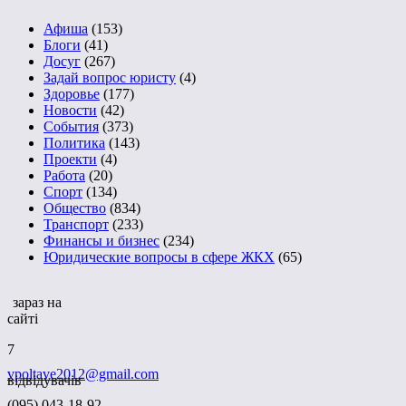
Афиша
(153)
Блоги
(41)
Досуг
(267)
Задай вопрос юристу
(4)
Здоровье
(177)
Новости
(42)
События
(373)
Политика
(143)
Проекти
(4)
Работа
(20)
Спорт
(134)
Общество
(834)
Транспорт
(233)
Финансы и бизнес
(234)
Юридические вопросы в сфере ЖКХ
(65)
зараз на
сайті
7
vpoltave2012@gmail.com
відвідувачів
(095) 043-18-92