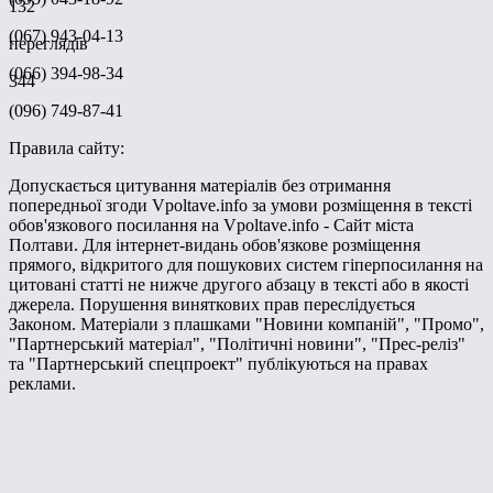
132
(067) 943-04-13
переглядів
(066) 394-98-34
344
(096) 749-87-41
Правила сайту:
Допускається цитування матеріалів без отримання
попередньої згоди Vpoltave.info за умови розміщення в тексті
обов'язкового посилання на Vpoltave.info - Сайт міста
Полтави. Для інтернет-видань обов'язкове розміщення
прямого, відкритого для пошукових систем гіперпосилання на
цитовані статті не нижче другого абзацу в тексті або в якості
джерела. Порушення виняткових прав переслідується
Законом. Матеріали з плашками "Новини компаній", "Промо",
"Партнерський матеріал", "Політичні новини", "Прес-реліз"
та "Партнерський спецпроект" публікуються на правах
реклами.