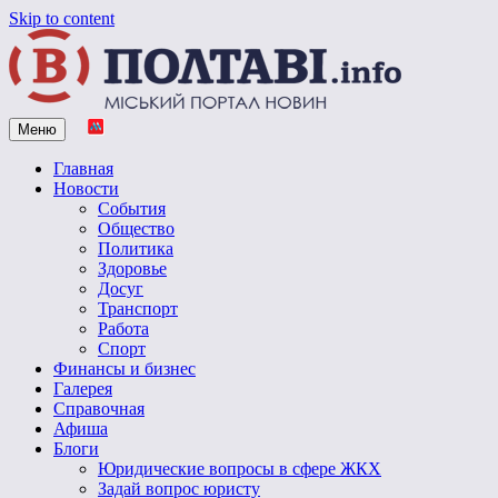
Skip to content
Меню
Vpoltave.info
Полтавский портал новостей
Главная
Новости
События
Общество
Политика
Здоровье
Досуг
Транспорт
Работа
Спорт
Финансы и бизнес
Галерея
Справочная
Афиша
Блоги
Юридические вопросы в сфере ЖКХ
Задай вопрос юристу