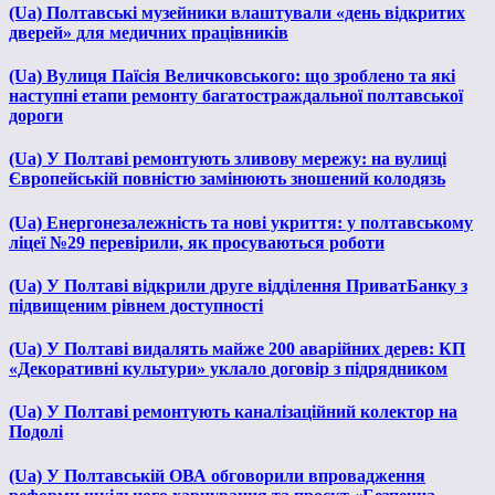
(Ua) Полтавські музейники влаштували «день відкритих
дверей» для медичних працівників
(Ua) Вулиця Паїсія Величковського: що зроблено та які
наступні етапи ремонту багатостраждальної полтавської
дороги
(Ua) У Полтаві ремонтують зливову мережу: на вулиці
Європейській повністю замінюють зношений колодязь
(Ua) Енергонезалежність та нові укриття: у полтавському
ліцеї №29 перевірили, як просуваються роботи
(Ua) У Полтаві відкрили друге відділення ПриватБанку з
підвищеним рівнем доступності
(Ua) У Полтаві видалять майже 200 аварійних дерев: КП
«Декоративні культури» уклало договір з підрядником
(Ua) У Полтаві ремонтують каналізаційний колектор на
Подолі
(Ua) У Полтавській ОВА обговорили впровадження