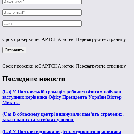
Срок проверки reCAPTCHA истек. Перезагрузите страницу.
Срок проверки reCAPTCHA истек. Перезагрузите страницу.
Последние новости
(Ua) У Полтавській громаді з робочим візитом побував
заступник керівника Офісу Президента України Віктор
Микита
(Ua) В обласному центрі вшанували пам’ять страчених,
закатованих та загиблих у полоні
(Ua) У Полтаві відзначили День медичного працівника