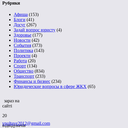
Рубрики
Афиша
(153)
Блоги
(41)
Досуг
(267)
Задай вопрос юристу
(4)
Здоровье
(177)
Новости
(42)
События
(373)
Политика
(143)
Проекти
(4)
Работа
(20)
Спорт
(134)
Общество
(834)
Транспорт
(233)
Финансы и бизнес
(234)
Юридические вопросы в сфере ЖКХ
(65)
зараз на
сайті
20
vpoltave2012@gmail.com
відвідувачів