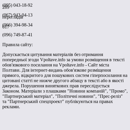
(095) 043-18-92
289
(067) 943-04-13
переглядів
(066) 394-98-34
617
(096) 749-87-41
Правила сайту:
Допускається цитування матеріалів без отримання
попередньої згоди Vpoltave.info за умови розміщення в тексті
обов'язкового посилання на Vpoltave.info - Сайт міста
Полтави. Для інтернет-видань обов'язкове розміщення
прямого, відкритого для пошукових систем гіперпосилання на
цитовані статті не нижче другого абзацу в тексті або в якості
джерела. Порушення виняткових прав переслідується
Законом. Матеріали з плашками "Новини компаній", "Промо",
"Партнерський матеріал", "Політичні новини", "Прес-реліз"
та "Партнерський спецпроект" публікуються на правах
реклами.