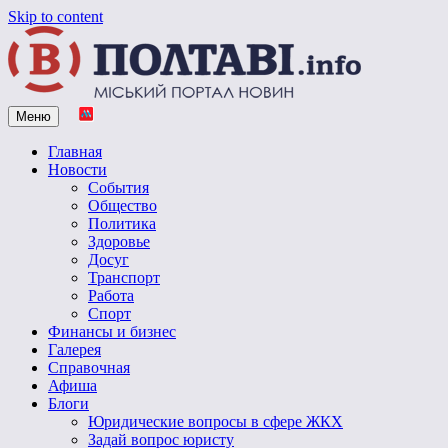
Skip to content
Меню
Vpoltave.info
Полтавский портал новостей
Главная
Новости
События
Общество
Политика
Здоровье
Досуг
Транспорт
Работа
Спорт
Финансы и бизнес
Галерея
Справочная
Афиша
Блоги
Юридические вопросы в сфере ЖКХ
Задай вопрос юристу