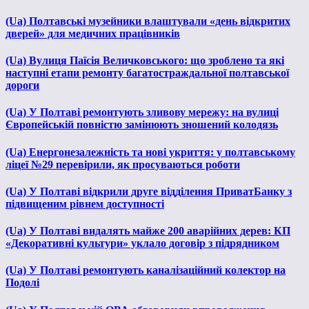
(Ua) Полтавські музейники влаштували «день відкритих
дверей» для медичних працівників
(Ua) Вулиця Паїсія Величковського: що зроблено та які
наступні етапи ремонту багатостраждальної полтавської
дороги
(Ua) У Полтаві ремонтують зливову мережу: на вулиці
Європейській повністю замінюють зношений колодязь
(Ua) Енергонезалежність та нові укриття: у полтавському
ліцеї №29 перевірили, як просуваються роботи
(Ua) У Полтаві відкрили друге відділення ПриватБанку з
підвищеним рівнем доступності
(Ua) У Полтаві видалять майже 200 аварійних дерев: КП
«Декоративні культури» уклало договір з підрядником
(Ua) У Полтаві ремонтують каналізаційний колектор на
Подолі