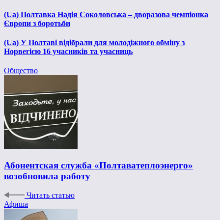
(Ua) Полтавка Надія Соколовська – дворазова чемпіонка
Європи з боротьби
(Ua) У Полтаві відібрали для молодіжного обміну з
Норвегією 16 учасників та учасниць
Общество
Абонентская служба «Полтаватеплоэнерго»
возобновила работу
Читать статью
Афиша