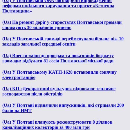
(Ua) У Полтавській ОВА обговорили впровадження
реформи шкільного харчування та проєкт «Безпечна
Полтавщина»
(Ua) На ремонт доріг у старостатах Полтавської громади
спрямують 30 мільйонів гривень
(Ua) У Полтавській громаді перейменували більше ніж 10
закладів загальної середньої освіти
(Ua) Внесли зміни до програм та показників бюджету
громади: відбулася 81 сесія Полтавської міської ради
(Ua) У Полтавському КАТП-1628 встановили сонячну
електростанцію
(Ua) КП «Декоративні культури» відновлює тепличне
господарство після обстрілів
(Ua) У Полтаві відзначили випускників, які отримали 200
балів на НМТ
(Ua) У Полтаві планують реконструювати 8 ділянок
каналізаційних колекторів за 400 млн грн