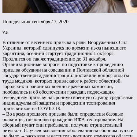
Понедельник сентября / 7, 2020
v.s
В отличие от весеннего призыва в ряды Вооруженных Сил
Украины, который сдвинулся по времени из-за нынешнего
карантина, осенний стартует традиционно 1 октября.
Продлится он так же традиционно до 31 декабря.
Организационные вопросы по подготовке к проведению
призыва обсудили на совещании в Полтавской областной
государственной администрации: поставили вопрос оплаты
труда медиков, которых привлекают к работе областной,
городских и районных военно-врачебных комиссий,
пообщались и об обеспечении граждан, подлежащих
очередному призыву на срочную военную службу, средствами
индивидуальной защиты и проведении тестирования
призывников на COVID-19.
– Во время прошлого призыва были определены базовые
больницы, где юноши проходили ИФА-тестирование. На
сборный пункт они прибывали, получив отрицательный
результат. Случаев выявления заболевания на сборном пункте
не было, – рассказал заместитель военного комиссара области