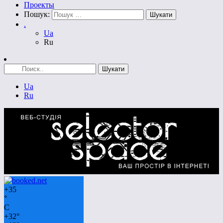
Проекты
Пошук:
.
Ua
Ru
Ua
Ru
+
35
°
C
+
32°