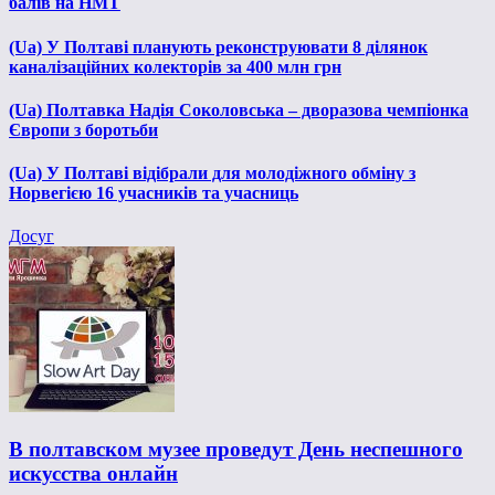
балів на НМТ
(Ua) У Полтаві планують реконструювати 8 ділянок
каналізаційних колекторів за 400 млн грн
(Ua) Полтавка Надія Соколовська – дворазова чемпіонка
Європи з боротьби
(Ua) У Полтаві відібрали для молодіжного обміну з
Норвегією 16 учасників та учасниць
Досуг
В полтавском музее проведут День неспешного
искусства онлайн