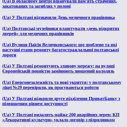
(Ua) В обласному центрі вшанували пам’ять страчених,
закатованих та загиблих у полоні
(Ua) У Полтаві відзначили День медичного працівника
(Ua) Полтавські музейники влаштували «день відкритих
дверей» для медичних працівників
(Ua) Вулиця Паїсія Величковського: що зроблено та які
наступні етапи ремонту багатостраждальної полтавської
дороги
(Ua) У Полтаві ремонтують зливову мережу: на вулиці
Європейській повністю замінюють зношений колодязь
(Ua) Енергонезалежність та нові укриття: у полтавському
ліцеї №29 перевірили, як просуваються роботи
(Ua) У Полтаві відкрили друге відділення ПриватБанку з
підвищеним рівнем доступності
(Ua) У Полтаві видалять майже 200 аварійних дерев: КП
«Декоративні культури» уклало договір з підрядником