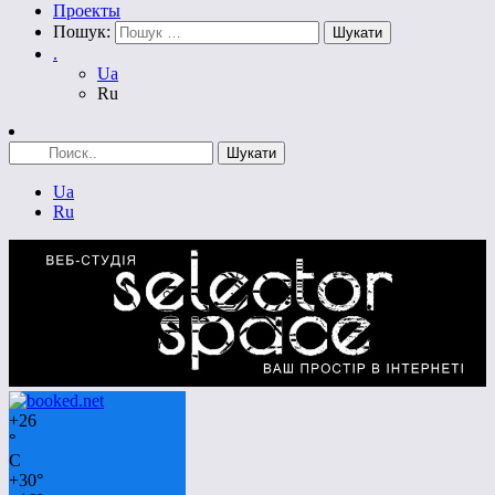
Проекты
Пошук:
.
Ua
Ru
Ua
Ru
+
26
°
C
+
30°