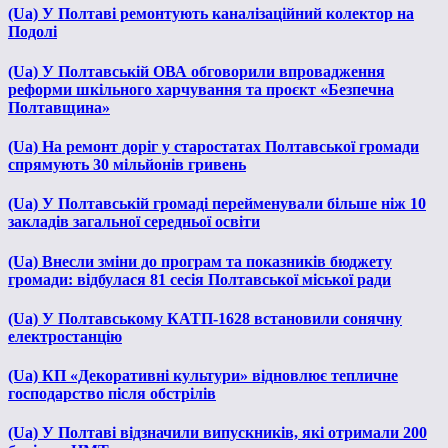
(Ua) У Полтаві ремонтують каналізаційний колектор на
Подолі
(Ua) У Полтавській ОВА обговорили впровадження
реформи шкільного харчування та проєкт «Безпечна
Полтавщина»
(Ua) На ремонт доріг у старостатах Полтавської громади
спрямують 30 мільйонів гривень
(Ua) У Полтавській громаді перейменували більше ніж 10
закладів загальної середньої освіти
(Ua) Внесли зміни до програм та показників бюджету
громади: відбулася 81 сесія Полтавської міської ради
(Ua) У Полтавському КАТП-1628 встановили сонячну
електростанцію
(Ua) КП «Декоративні культури» відновлює тепличне
господарство після обстрілів
(Ua) У Полтаві відзначили випускників, які отримали 200