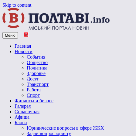
Skip to content
Меню
Vpoltave.info
Полтавский портал новостей
Главная
Новости
События
Общество
Политика
Здоровье
Досуг
Транспорт
Работа
Спорт
Финансы и бизнес
Галерея
Справочная
Афиша
Блоги
Юридические вопросы в сфере ЖКХ
Задай вопрос юристу