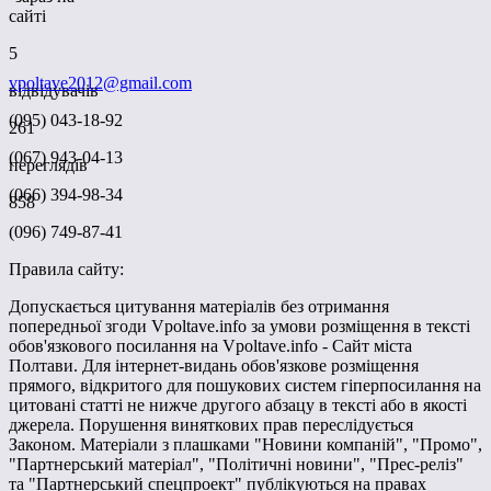
сайті
5
vpoltave2012@gmail.com
відвідувачів
(095) 043-18-92
261
(067) 943-04-13
переглядів
(066) 394-98-34
858
(096) 749-87-41
Правила сайту:
Допускається цитування матеріалів без отримання
попередньої згоди Vpoltave.info за умови розміщення в тексті
обов'язкового посилання на Vpoltave.info - Сайт міста
Полтави. Для інтернет-видань обов'язкове розміщення
прямого, відкритого для пошукових систем гіперпосилання на
цитовані статті не нижче другого абзацу в тексті або в якості
джерела. Порушення виняткових прав переслідується
Законом. Матеріали з плашками "Новини компаній", "Промо",
"Партнерський матеріал", "Політичні новини", "Прес-реліз"
та "Партнерський спецпроект" публікуються на правах