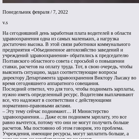
Понедельник февраля / 7, 2022
v.s
На сегодняшний день заработная плата водителей в области
здравоохранения одна из самых маленьких, а нагрузка
достаточно высока. В этой связи работники коммунального
предприятия «Объединенное автохозяйство заведений и
учреждений здравоохранения» обратились к председателю
Полтавского областного совета с просьбой о повышении
ставки, расчетов на оплату труда. Тот, в свою очередь, чтобы
выяснить ситуацию, задал соответствующие вопросы
директору Департамента здравоохранения Виктору Лысаку во
время сегодняшнего аппаратного совещания.
Последний ответил, что для того, чтобы поднимать зарплаты,
нужно иметь определенный ресурс. Водителям выплачивают
все, что надлежит в соответствии с действующими
нормативно-правовыми актами.
– Эту тему сейчас поднимают… И Министерство
здравоохранения… Даже если поднимем зарплату, это все
равно вычтется, потому что они не могут получить больше
расчетов. Мы постоянно об этом говорим, это проблема.
Учреждения, имеющие ресурсы, могут заплатить больше, а