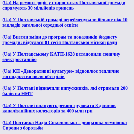
(Ua) На ремонт доріг у старостатах Полтавської громади
спрямують 30 мільйонів гривень
(Ua) У Полтавській громаді перейменували більше ніж 10
закладів загальної середньої освіти
(Ua) Внесли зміни до програм та показників бюджету
громади: відбулася 81 сесія Полтавської міської ради
(Ua) У Полтавському КАТП-1628 встановили сонячну
електростанцію
(Ua) КП «Декоративні культури» відновлює тепличне
господарство після обстрілів
(Ua) У Полтаві відзначили випускників, які отримали 200
балів на НМТ
(Ua) У Полтаві планують реконструювати 8 ділянок
каналізаційних колекторів за 400 млн грн
(Ua) Полтавка Надія Соколовська – дворазова чемпіонка
Європи з боротьби