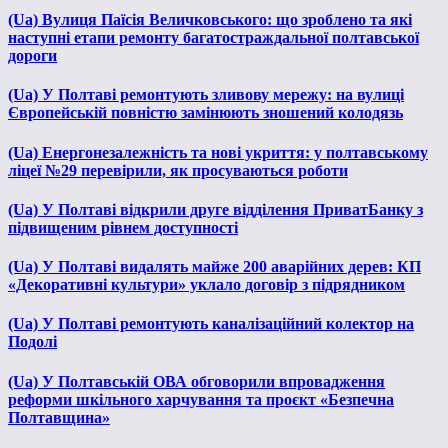
(Ua) Вулиця Паїсія Величковського: що зроблено та які
наступні етапи ремонту багатостраждальної полтавської
дороги
(Ua) У Полтаві ремонтують зливову мережу: на вулиці
Європейській повністю замінюють зношений колодязь
(Ua) Енергонезалежність та нові укриття: у полтавському
ліцеї №29 перевірили, як просуваються роботи
(Ua) У Полтаві відкрили друге відділення ПриватБанку з
підвищеним рівнем доступності
(Ua) У Полтаві видалять майже 200 аварійних дерев: КП
«Декоративні культури» уклало договір з підрядником
(Ua) У Полтаві ремонтують каналізаційний колектор на
Подолі
(Ua) У Полтавській ОВА обговорили впровадження
реформи шкільного харчування та проєкт «Безпечна
Полтавщина»