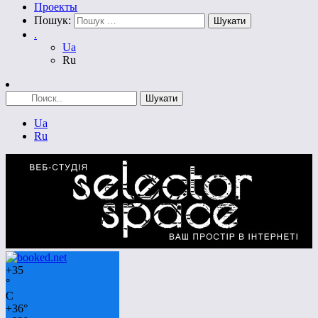
Проекты
Пошук:
.
Ua
Ru
Ua
Ru
+
35
°
C
+
36°