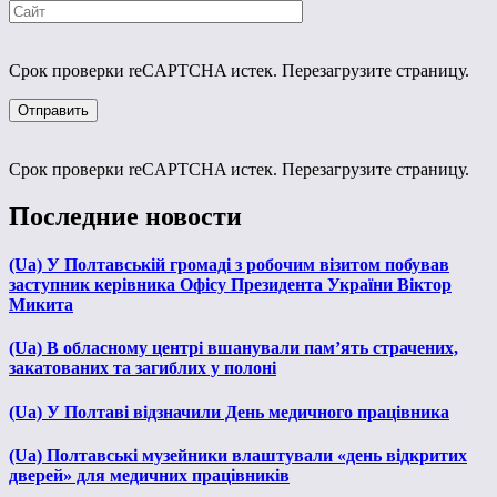
Срок проверки reCAPTCHA истек. Перезагрузите страницу.
Срок проверки reCAPTCHA истек. Перезагрузите страницу.
Последние новости
(Ua) У Полтавській громаді з робочим візитом побував
заступник керівника Офісу Президента України Віктор
Микита
(Ua) В обласному центрі вшанували пам’ять страчених,
закатованих та загиблих у полоні
(Ua) У Полтаві відзначили День медичного працівника
(Ua) Полтавські музейники влаштували «день відкритих
дверей» для медичних працівників