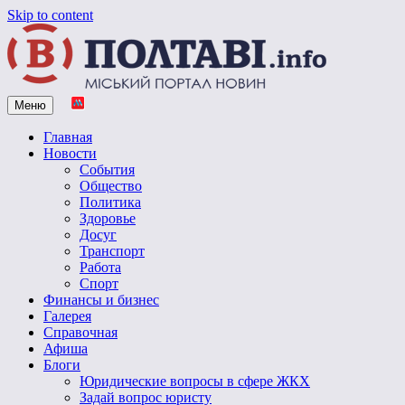
Skip to content
Меню
Vpoltave.info
Полтавский портал новостей
Главная
Новости
События
Общество
Политика
Здоровье
Досуг
Транспорт
Работа
Спорт
Финансы и бизнес
Галерея
Справочная
Афиша
Блоги
Юридические вопросы в сфере ЖКХ
Задай вопрос юристу