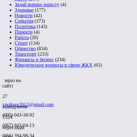
Задай вопрос юристу
(4)
Здоровье
(177)
Новости
(42)
События
(373)
Политика
(143)
Проекти
(4)
Работа
(20)
Спорт
(134)
Общество
(834)
Транспорт
(233)
Финансы и бизнес
(234)
Юридические вопросы в сфере ЖКХ
(65)
зараз на
сайті
27
vpoltave2012@gmail.com
відвідувачів
(095) 043-18-92
1324
(067) 943-04-13
переглядів
(066) 394-98-34