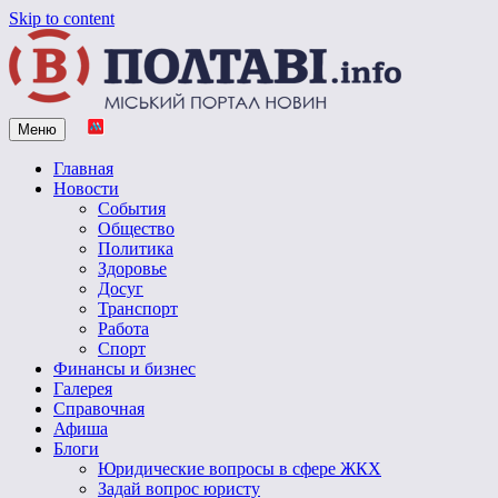
Skip to content
Меню
Vpoltave.info
Полтавский портал новостей
Главная
Новости
События
Общество
Политика
Здоровье
Досуг
Транспорт
Работа
Спорт
Финансы и бизнес
Галерея
Справочная
Афиша
Блоги
Юридические вопросы в сфере ЖКХ
Задай вопрос юристу