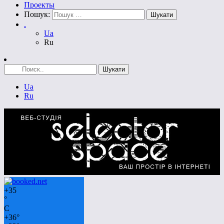
Проекты
Пошук:
.
Ua
Ru
Ua
Ru
+
35
°
C
+
36°