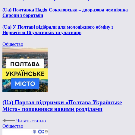
(Ua) Полтавка Надія Соколовська – дворазова чемпіонка
Європи з боротьби
(Ua) У Полтаві відібрали для молодіжного обміну з
Норвегією 16 учасників та учасниць
Общество
(Ua) Портал підтримки «Полтава Українське
Місто» поповнився новими розділами
Читать статью
Общество