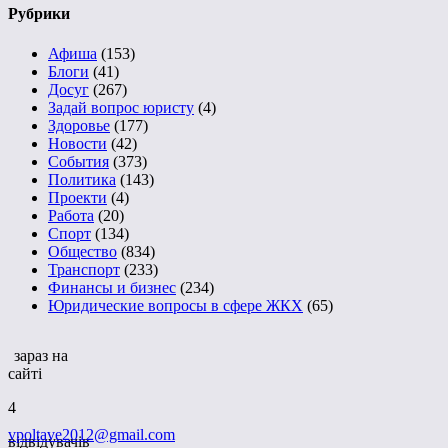
Рубрики
Афиша
(153)
Блоги
(41)
Досуг
(267)
Задай вопрос юристу
(4)
Здоровье
(177)
Новости
(42)
События
(373)
Политика
(143)
Проекти
(4)
Работа
(20)
Спорт
(134)
Общество
(834)
Транспорт
(233)
Финансы и бизнес
(234)
Юридические вопросы в сфере ЖКХ
(65)
зараз на
сайті
4
vpoltave2012@gmail.com
відвідувачів