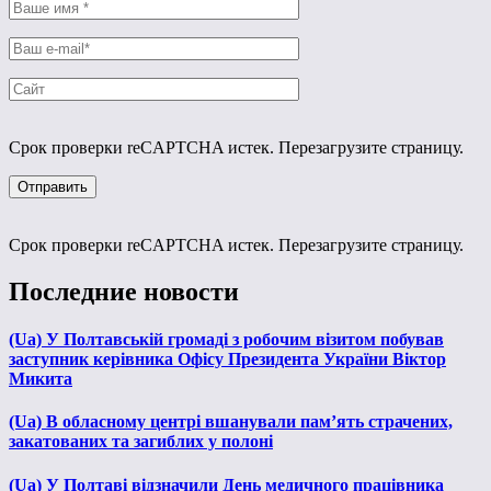
Срок проверки reCAPTCHA истек. Перезагрузите страницу.
Срок проверки reCAPTCHA истек. Перезагрузите страницу.
Последние новости
(Ua) У Полтавській громаді з робочим візитом побував
заступник керівника Офісу Президента України Віктор
Микита
(Ua) В обласному центрі вшанували пам’ять страчених,
закатованих та загиблих у полоні
(Ua) У Полтаві відзначили День медичного працівника