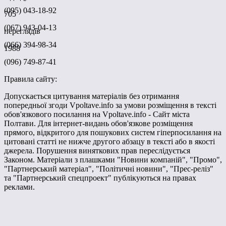
(095) 043-18-92
705
(067) 943-04-13
переглядів
(066) 394-98-34
1988
(096) 749-87-41
Правила сайту:
Допускається цитування матеріалів без отримання
попередньої згоди Vpoltave.info за умови розміщення в тексті
обов'язкового посилання на Vpoltave.info - Сайт міста
Полтави. Для інтернет-видань обов'язкове розміщення
прямого, відкритого для пошукових систем гіперпосилання на
цитовані статті не нижче другого абзацу в тексті або в якості
джерела. Порушення виняткових прав переслідується
Законом. Матеріали з плашками "Новини компаній", "Промо",
"Партнерський матеріал", "Політичні новини", "Прес-реліз"
та "Партнерський спецпроект" публікуються на правах
реклами.