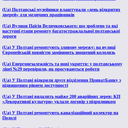
(Ua) Полтавські музейники влаштували «день відкритих
дверей» для медичних працівників
(Ua) Вулиця Паїсія Величковського: що зроблено та які
наступні етапи ремонту багатостраждальної полтавської
дороги
(Ua) У Полтаві ремонтують зливову мережу: на вулиці
Європейській повністю замінюють зношений колодязь
(Ua) Енергонезалежність та нові укриття: у полтавському
ліцеї №29 перевірили, як просуваються роботи
(Ua) У Полтаві відкрили друге відділення ПриватБанку з
підвищеним рівнем доступності
(Ua) У Полтаві видалять майже 200 аварійних дерев: КП
«Декоративні культури» уклало договір з підрядником
(Ua) У Полтаві ремонтують каналізаційний колектор на
Подолі