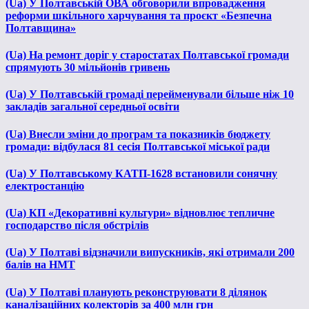
(Ua) У Полтавській ОВА обговорили впровадження
реформи шкільного харчування та проєкт «Безпечна
Полтавщина»
(Ua) На ремонт доріг у старостатах Полтавської громади
спрямують 30 мільйонів гривень
(Ua) У Полтавській громаді перейменували більше ніж 10
закладів загальної середньої освіти
(Ua) Внесли зміни до програм та показників бюджету
громади: відбулася 81 сесія Полтавської міської ради
(Ua) У Полтавському КАТП-1628 встановили сонячну
електростанцію
(Ua) КП «Декоративні культури» відновлює тепличне
господарство після обстрілів
(Ua) У Полтаві відзначили випускників, які отримали 200
балів на НМТ
(Ua) У Полтаві планують реконструювати 8 ділянок
каналізаційних колекторів за 400 млн грн