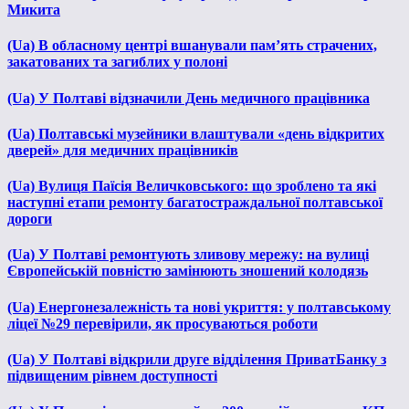
Микита
(Ua) В обласному центрі вшанували пам’ять страчених,
закатованих та загиблих у полоні
(Ua) У Полтаві відзначили День медичного працівника
(Ua) Полтавські музейники влаштували «день відкритих
дверей» для медичних працівників
(Ua) Вулиця Паїсія Величковського: що зроблено та які
наступні етапи ремонту багатостраждальної полтавської
дороги
(Ua) У Полтаві ремонтують зливову мережу: на вулиці
Європейській повністю замінюють зношений колодязь
(Ua) Енергонезалежність та нові укриття: у полтавському
ліцеї №29 перевірили, як просуваються роботи
(Ua) У Полтаві відкрили друге відділення ПриватБанку з
підвищеним рівнем доступності