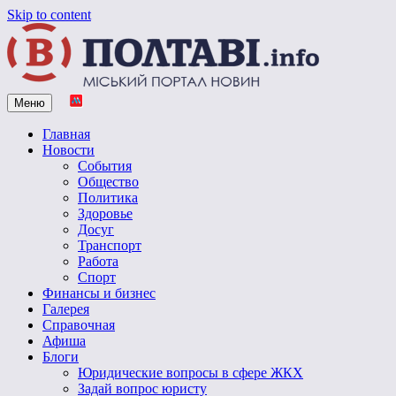
Skip to content
Меню
Vpoltave.info
Полтавский портал новостей
Главная
Новости
События
Общество
Политика
Здоровье
Досуг
Транспорт
Работа
Спорт
Финансы и бизнес
Галерея
Справочная
Афиша
Блоги
Юридические вопросы в сфере ЖКХ
Задай вопрос юристу