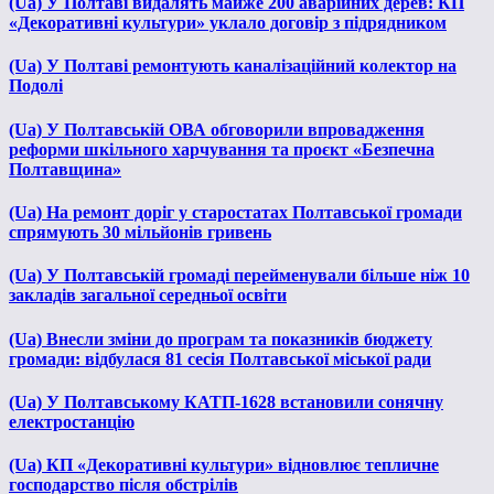
(Ua) У Полтаві видалять майже 200 аварійних дерев: КП
«Декоративні культури» уклало договір з підрядником
(Ua) У Полтаві ремонтують каналізаційний колектор на
Подолі
(Ua) У Полтавській ОВА обговорили впровадження
реформи шкільного харчування та проєкт «Безпечна
Полтавщина»
(Ua) На ремонт доріг у старостатах Полтавської громади
спрямують 30 мільйонів гривень
(Ua) У Полтавській громаді перейменували більше ніж 10
закладів загальної середньої освіти
(Ua) Внесли зміни до програм та показників бюджету
громади: відбулася 81 сесія Полтавської міської ради
(Ua) У Полтавському КАТП-1628 встановили сонячну
електростанцію
(Ua) КП «Декоративні культури» відновлює тепличне
господарство після обстрілів