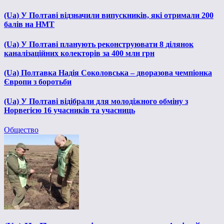
(Ua) У Полтаві відзначили випускників, які отримали 200
балів на НМТ
(Ua) У Полтаві планують реконструювати 8 ділянок
каналізаційних колекторів за 400 млн грн
(Ua) Полтавка Надія Соколовська – дворазова чемпіонка
Європи з боротьби
(Ua) У Полтаві відібрали для молодіжного обміну з
Норвегією 16 учасників та учасниць
Общество