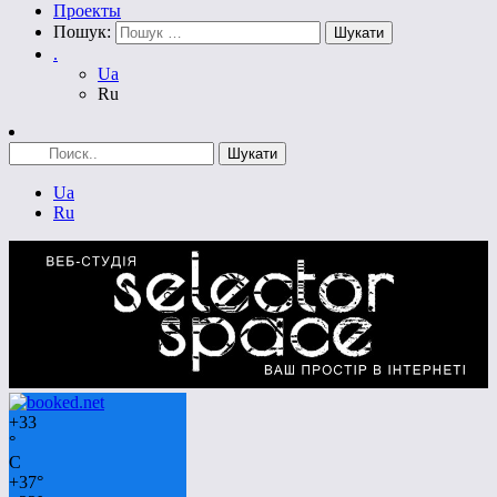
Проекты
Пошук:
.
Ua
Ru
Ua
Ru
+
33
°
C
+
37°