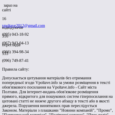
зараз на
сайті
16
vpoltave2012@gmail.com
відвідувачів
(095) 043-18-92
316
(067) 943-04-13
переглядів
(066) 394-98-34
533
(096) 749-87-41
Правила сайту:
Допускається цитування матеріалів без отримання
попередньої згоди Vpoltave.info за умови розміщення в тексті
обов'язкового посилання на Vpoltave.info - Сайт міста
Полтави. Для інтернет-видань обов'язкове розміщення
прямого, відкритого для пошукових систем гіперпосилання на
цитовані статті не нижче другого абзацу в тексті або в якості
джерела. Порушення виняткових прав переслідується
Законом. Матеріали з плашками "Новини компаній", "Промо",
"Партнерський матеріал", "Політичні новини", "Прес-реліз"