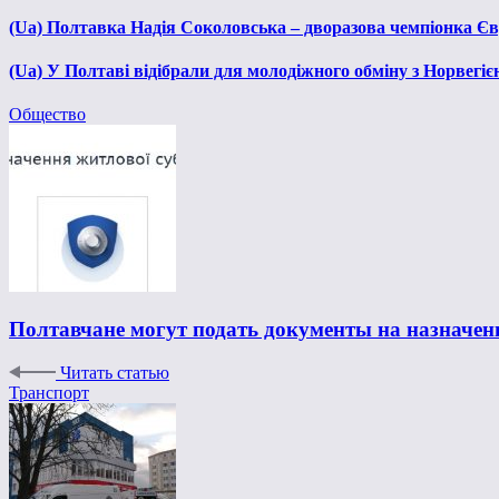
(Ua) Полтавка Надія Соколовська – дворазова чемпіонка Єв
(Ua) У Полтаві відібрали для молодіжного обміну з Норвегіє
Общество
Полтавчане могут подать документы на назначе
Читать статью
Транспорт