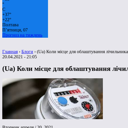
°
C
+
37°
+
22°
Полтава
П’ятниця, 07
Прогноз на тиждень
Главная
›
Блоги
›
(Ua) Коли місце для облаштування лічильника
20.04.2021 - 21:05
(Ua) Коли місце для облаштування лічи
Вторник апреля / 20, 2021