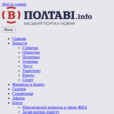
Skip to content
Меню
Vpoltave.info
Полтавский портал новостей
Главная
Новости
События
Общество
Политика
Здоровье
Досуг
Транспорт
Работа
Спорт
Финансы и бизнес
Галерея
Справочная
Афиша
Блоги
Юридические вопросы в сфере ЖКХ
Задай вопрос юристу