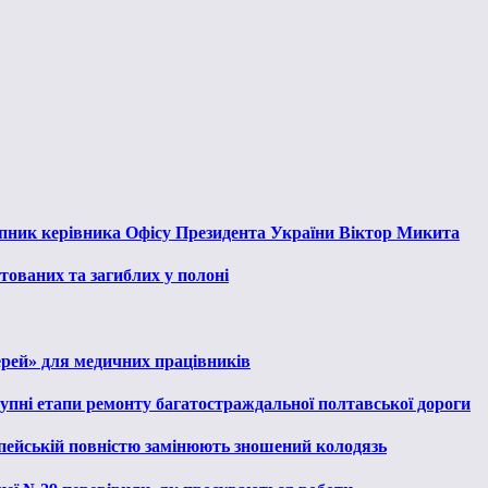
тупник керівника Офісу Президента України Віктор Микита
тованих та загиблих у полоні
ерей» для медичних працівників
тупні етапи ремонту багатостраждальної полтавської дороги
опейській повністю замінюють зношений колодязь