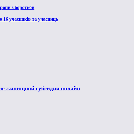
ропи з боротьби
ю 16 учасників та учасниць
ние жилищной субсидии онлайн