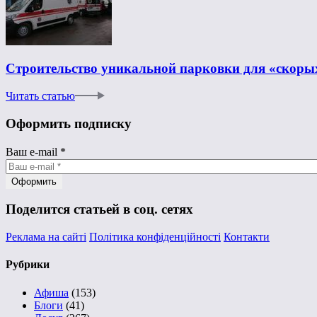
Строительство уникальной парковки для «скорых
Читать статью
Оформить подписку
Ваш e-mail
*
Поделится статьей в соц. сетях
Реклама на сайті
Політика конфіденційності
Контакти
Рубрики
Афиша
(153)
Блоги
(41)