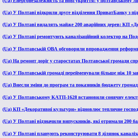
(Ua) Енергонезалежність та нові укриття: у полтавському л
(Ua) У Полтаві відкрили друге відділення ПриватБанку з п
(Ua) У Полтаві видалять майже 200 аварійних дерев: КП «Д
(Ua) У Полтаві ремонтують каналізаційний колектор на Под
(Ua) У Полтавській ОВА обговорили впровадження реформ
(Ua) На ремонт доріг у старостатах Полтавської громади сп
(Ua) У Полтавській громаді перейменували більше ніж 10 зак
(Ua) Внесли зміни до програм та показників бюджету громади
(Ua) У Полтавському КАТП-1628 встановили сонячну елект
(Ua) КП «Декоративні культури» відновлює тепличне господа
(Ua) У Полтаві відзначили випускників, які отримали 200 б
(Ua) У Полтаві планують реконструювати 8 ділянок каналіза