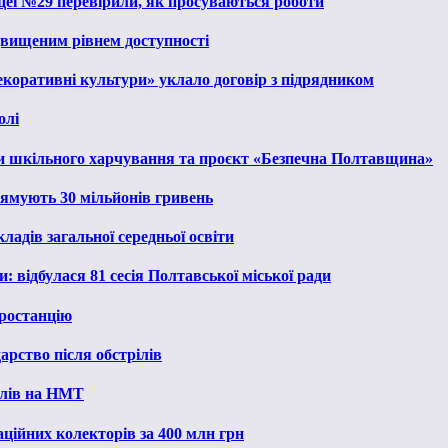
іцеї №29 перевірили, як просуваються роботи
ідвищеним рівнем доступності
екоративні культури» уклало договір з підрядником
олі
и шкільного харчування та проєкт «Безпечна Полтавщина»
рямують 30 мільйонів гривень
ладів загальної середньої освіти
: відбулася 81 сесія Полтавської міської ради
ростанцію
рство після обстрілів
алів на НМТ
ційних колекторів за 400 млн грн