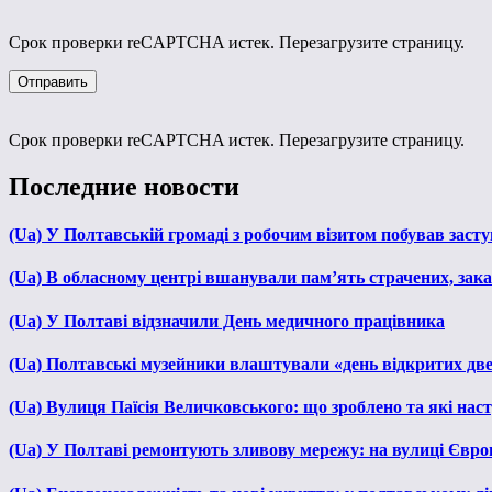
Срок проверки reCAPTCHA истек. Перезагрузите страницу.
Срок проверки reCAPTCHA истек. Перезагрузите страницу.
Последние новости
(Ua) У Полтавській громаді з робочим візитом побував зас
(Ua) В обласному центрі вшанували пам’ять страчених, зака
(Ua) У Полтаві відзначили День медичного працівника
(Ua) Полтавські музейники влаштували «день відкритих дв
(Ua) Вулиця Паїсія Величковського: що зроблено та які нас
(Ua) У Полтаві ремонтують зливову мережу: на вулиці Євр