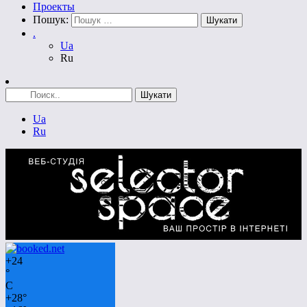
Проекты
Пошук:
.
Ua
Ru
Ua
Ru
+
24
°
C
+
28°