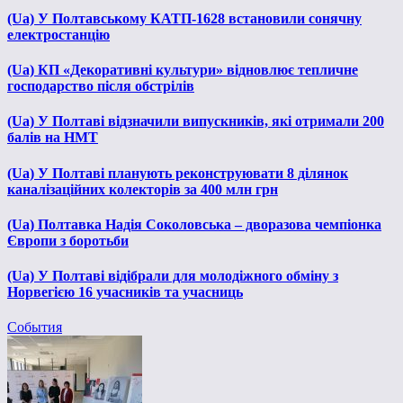
(Ua) У Полтавському КАТП-1628 встановили сонячну
електростанцію
(Ua) КП «Декоративні культури» відновлює тепличне
господарство після обстрілів
(Ua) У Полтаві відзначили випускників, які отримали 200
балів на НМТ
(Ua) У Полтаві планують реконструювати 8 ділянок
каналізаційних колекторів за 400 млн грн
(Ua) Полтавка Надія Соколовська – дворазова чемпіонка
Європи з боротьби
(Ua) У Полтаві відібрали для молодіжного обміну з
Норвегією 16 учасників та учасниць
События