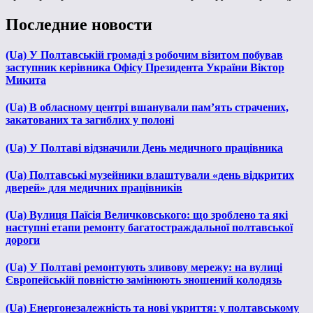
Последние новости
(Ua) У Полтавській громаді з робочим візитом побував
заступник керівника Офісу Президента України Віктор
Микита
(Ua) В обласному центрі вшанували пам’ять страчених,
закатованих та загиблих у полоні
(Ua) У Полтаві відзначили День медичного працівника
(Ua) Полтавські музейники влаштували «день відкритих
дверей» для медичних працівників
(Ua) Вулиця Паїсія Величковського: що зроблено та які
наступні етапи ремонту багатостраждальної полтавської
дороги
(Ua) У Полтаві ремонтують зливову мережу: на вулиці
Європейській повністю замінюють зношений колодязь
(Ua) Енергонезалежність та нові укриття: у полтавському