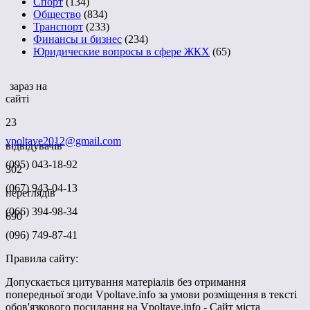
Спорт
(134)
Общество
(834)
Транспорт
(233)
Финансы и бизнес
(234)
Юридические вопросы в сфере ЖКХ
(65)
зараз на
сайті
23
vpoltave2012@gmail.com
відвідувачів
(095) 043-18-92
302
(067) 943-04-13
переглядів
(066) 394-98-34
690
(096) 749-87-41
Правила сайту:
Допускається цитування матеріалів без отримання
попередньої згоди Vpoltave.info за умови розміщення в тексті
обов'язкового посилання на Vpoltave.info - Сайт міста