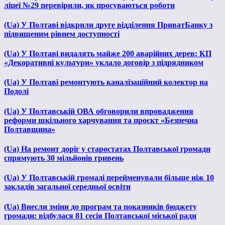
ліцеї №29 перевірили, як просуваються роботи
(Ua) У Полтаві відкрили друге відділення ПриватБанку з
підвищеним рівнем доступності
(Ua) У Полтаві видалять майже 200 аварійних дерев: КП
«Декоративні культури» уклало договір з підрядником
(Ua) У Полтаві ремонтують каналізаційний колектор на
Подолі
(Ua) У Полтавській ОВА обговорили впровадження
реформи шкільного харчування та проєкт «Безпечна
Полтавщина»
(Ua) На ремонт доріг у старостатах Полтавської громади
спрямують 30 мільйонів гривень
(Ua) У Полтавській громаді перейменували більше ніж 10
закладів загальної середньої освіти
(Ua) Внесли зміни до програм та показників бюджету
громади: відбулася 81 сесія Полтавської міської ради