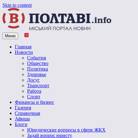
Skip to content
Меню
Vpoltave.info
Полтавский портал новостей
Главная
Новости
События
Общество
Политика
Здоровье
Досуг
Транспорт
Работа
Спорт
Финансы и бизнес
Галерея
Справочная
Афиша
Блоги
Юридические вопросы в сфере ЖКХ
Задай вопрос юристу