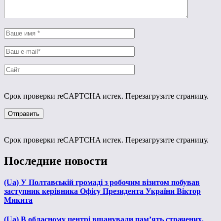
Срок проверки reCAPTCHA истек. Перезагрузите страницу.
Срок проверки reCAPTCHA истек. Перезагрузите страницу.
Последние новости
(Ua) У Полтавській громаді з робочим візитом побував
заступник керівника Офісу Президента України Віктор
Микита
(Ua) В обласному центрі вшанували пам’ять страчених,