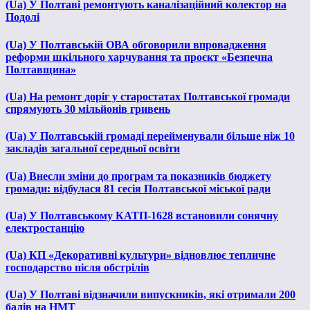
(Ua) У Полтаві ремонтують каналізаційний колектор на
Подолі
(Ua) У Полтавській ОВА обговорили впровадження
реформи шкільного харчування та проєкт «Безпечна
Полтавщина»
(Ua) На ремонт доріг у старостатах Полтавської громади
спрямують 30 мільйонів гривень
(Ua) У Полтавській громаді перейменували більше ніж 10
закладів загальної середньої освіти
(Ua) Внесли зміни до програм та показників бюджету
громади: відбулася 81 сесія Полтавської міської ради
(Ua) У Полтавському КАТП-1628 встановили сонячну
електростанцію
(Ua) КП «Декоративні культури» відновлює тепличне
господарство після обстрілів
(Ua) У Полтаві відзначили випускників, які отримали 200
балів на НМТ