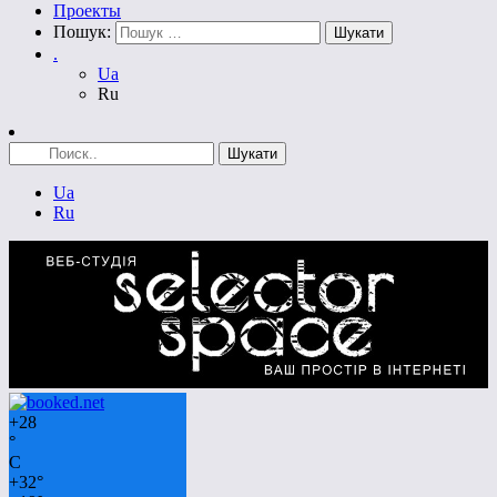
Проекты
Пошук:
.
Ua
Ru
Ua
Ru
+
28
°
C
+
32°