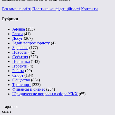
Реклама на сайті
Політика конфіденційності
Контакти
Рубрики
Афиша
(153)
Блоги
(41)
Досуг
(267)
Задай вопрос юристу
(4)
Здоровье
(177)
Новости
(42)
События
(373)
Политика
(143)
Проекти
(4)
Работа
(20)
Спорт
(134)
Общество
(834)
Транспорт
(233)
Финансы и бизнес
(234)
Юридические вопросы в сфере ЖКХ
(65)
зараз на
сайті