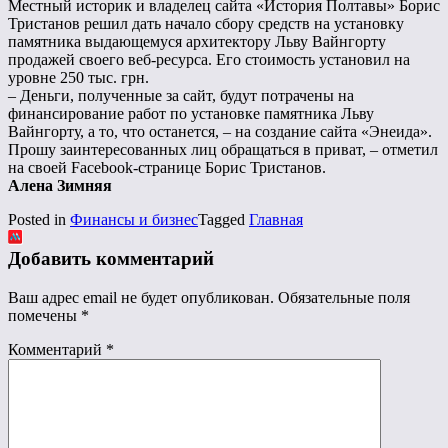
Местный историк и владелец сайта «История Полтавы» Борис
Тристанов решил дать начало сбору средств на установку
памятника выдающемуся архитектору Льву Вайнгорту
продажей своего веб-ресурса. Его стоимость установил на
уровне 250 тыс. грн.
– Деньги, полученные за сайт, будут потрачены на
финансирование работ по установке памятника Льву
Вайнгорту, а то, что останется, – на создание сайта «Энеида».
Прошу заинтересованных лиц обращаться в приват, – отметил
на своей Facebook-странице Борис Тристанов.
Алена Зимняя
Posted in
Финансы и бизнес
Tagged
Главная
Добавить комментарий
Ваш адрес email не будет опубликован.
Обязательные поля
помечены
*
Комментарий
*