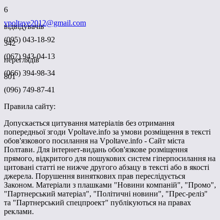
6
vpoltave2012@gmail.com
відвідувачів
(095) 043-18-92
342
(067) 943-04-13
переглядів
(066) 394-98-34
801
(096) 749-87-41
Правила сайту:
Допускається цитування матеріалів без отримання
попередньої згоди Vpoltave.info за умови розміщення в тексті
обов'язкового посилання на Vpoltave.info - Сайт міста
Полтави. Для інтернет-видань обов'язкове розміщення
прямого, відкритого для пошукових систем гіперпосилання на
цитовані статті не нижче другого абзацу в тексті або в якості
джерела. Порушення виняткових прав переслідується
Законом. Матеріали з плашками "Новини компаній", "Промо",
"Партнерський матеріал", "Політичні новини", "Прес-реліз"
та "Партнерський спецпроект" публікуються на правах
реклами.