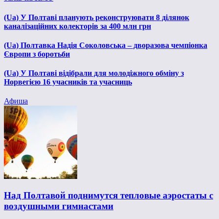
(Ua) У Полтаві планують реконструювати 8 ділянок
каналізаційних колекторів за 400 млн грн
(Ua) Полтавка Надія Соколовська – дворазова чемпіонка
Європи з боротьби
(Ua) У Полтаві відібрали для молодіжного обміну з
Норвегією 16 учасників та учасниць
Афиша
Над Полтавой поднимутся тепловые аэростаты с
воздушными гимнастами