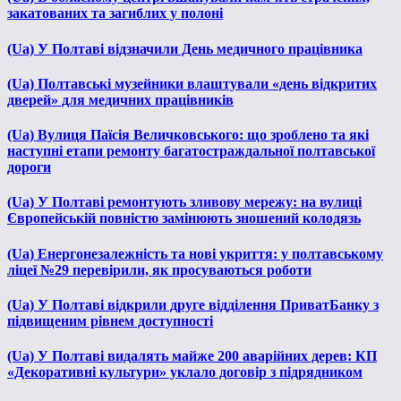
закатованих та загиблих у полоні
(Ua) У Полтаві відзначили День медичного працівника
(Ua) Полтавські музейники влаштували «день відкритих
дверей» для медичних працівників
(Ua) Вулиця Паїсія Величковського: що зроблено та які
наступні етапи ремонту багатостраждальної полтавської
дороги
(Ua) У Полтаві ремонтують зливову мережу: на вулиці
Європейській повністю замінюють зношений колодязь
(Ua) Енергонезалежність та нові укриття: у полтавському
ліцеї №29 перевірили, як просуваються роботи
(Ua) У Полтаві відкрили друге відділення ПриватБанку з
підвищеним рівнем доступності
(Ua) У Полтаві видалять майже 200 аварійних дерев: КП
«Декоративні культури» уклало договір з підрядником