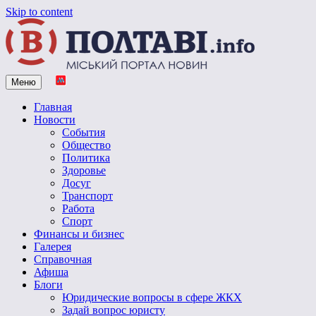
Skip to content
Меню
Vpoltave.info
Полтавский портал новостей
Главная
Новости
События
Общество
Политика
Здоровье
Досуг
Транспорт
Работа
Спорт
Финансы и бизнес
Галерея
Справочная
Афиша
Блоги
Юридические вопросы в сфере ЖКХ
Задай вопрос юристу