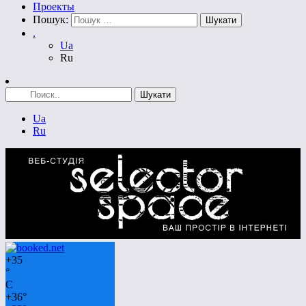
Проекты
Пошук:
.
Ua
Ru
Ua
Ru
+
35
°
C
+
36°