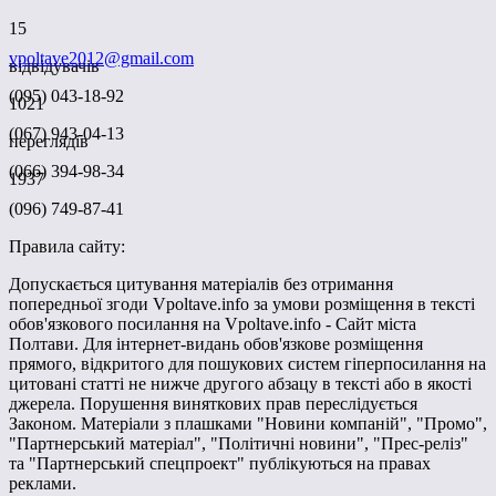
15
vpoltave2012@gmail.com
відвідувачів
(095) 043-18-92
1021
(067) 943-04-13
переглядів
(066) 394-98-34
1937
(096) 749-87-41
Правила сайту:
Допускається цитування матеріалів без отримання
попередньої згоди Vpoltave.info за умови розміщення в тексті
обов'язкового посилання на Vpoltave.info - Сайт міста
Полтави. Для інтернет-видань обов'язкове розміщення
прямого, відкритого для пошукових систем гіперпосилання на
цитовані статті не нижче другого абзацу в тексті або в якості
джерела. Порушення виняткових прав переслідується
Законом. Матеріали з плашками "Новини компаній", "Промо",
"Партнерський матеріал", "Політичні новини", "Прес-реліз"
та "Партнерський спецпроект" публікуються на правах
реклами.