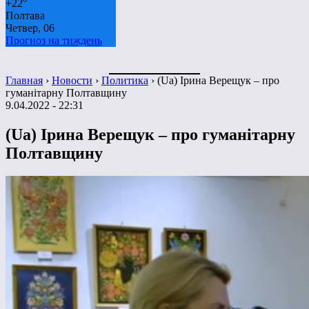
+
22°
Полтава
Четвер, 06
Прогноз на тиждень
Главная
›
Новости
›
Политика
›
(Ua) Ірина Верещук – про
гуманітарну Полтавщину
9.04.2022 - 22:31
(Ua) Ірина Верещук – про гуманітарну
Полтавщину