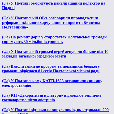
(Ua) У Полтаві ремонтують каналізаційний колектор на
Подолі
(Ua) У Полтавській ОВА обговорили впровадження
реформи шкільного харчування та проєкт «Безпечна
Полтавщина»
(Ua) На ремонт доріг у старостатах Полтавської громади
спрямують 30 мільйонів гривень
(Ua) У Полтавській громаді перейменували більше ніж 10
закладів загальної середньої освіти
(Ua) Внесли зміни до програм та показників бюджету
громади: відбулася 81 сесія Полтавської міської ради
(Ua) У Полтавському КАТП-1628 встановили сонячну
електростанцію
(Ua) КП «Декоративні культури» відновлює тепличне
господарство після обстрілів
(Ua) У Полтаві відзначили випускників, які отримали 200