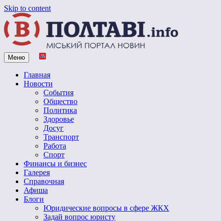
Skip to content
Меню
Vpoltave.info
Полтавский портал новостей
Главная
Новости
События
Общество
Политика
Здоровье
Досуг
Транспорт
Работа
Спорт
Финансы и бизнес
Галерея
Справочная
Афиша
Блоги
Юридические вопросы в сфере ЖКХ
Задай вопрос юристу