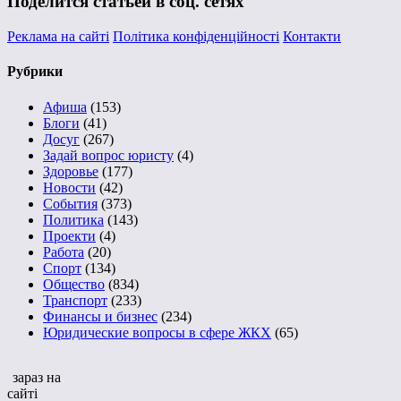
Поделится статьей в соц. сетях
Реклама на сайті
Політика конфіденційності
Контакти
Рубрики
Афиша
(153)
Блоги
(41)
Досуг
(267)
Задай вопрос юристу
(4)
Здоровье
(177)
Новости
(42)
События
(373)
Политика
(143)
Проекти
(4)
Работа
(20)
Спорт
(134)
Общество
(834)
Транспорт
(233)
Финансы и бизнес
(234)
Юридические вопросы в сфере ЖКХ
(65)
зараз на
сайті