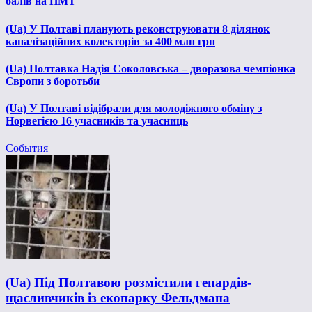
балів на НМТ
(Ua) У Полтаві планують реконструювати 8 ділянок
каналізаційних колекторів за 400 млн грн
(Ua) Полтавка Надія Соколовська – дворазова чемпіонка
Європи з боротьби
(Ua) У Полтаві відібрали для молодіжного обміну з
Норвегією 16 учасників та учасниць
События
(Ua) Під Полтавою розмістили гепардів-
щасливчиків із екопарку Фельдмана