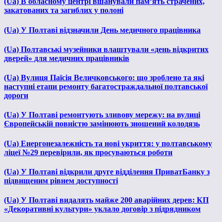
(Ua) В обласному центрі вшанували пам’ять страчених,
закатованих та загиблих у полоні
(Ua) У Полтаві відзначили День медичного працівника
(Ua) Полтавські музейники влаштували «день відкритих
дверей» для медичних працівників
(Ua) Вулиця Паїсія Величковського: що зроблено та які
наступні етапи ремонту багатостраждальної полтавської
дороги
(Ua) У Полтаві ремонтують зливову мережу: на вулиці
Європейській повністю замінюють зношений колодязь
(Ua) Енергонезалежність та нові укриття: у полтавському
ліцеї №29 перевірили, як просуваються роботи
(Ua) У Полтаві відкрили друге відділення ПриватБанку з
підвищеним рівнем доступності
(Ua) У Полтаві видалять майже 200 аварійних дерев: КП
«Декоративні культури» уклало договір з підрядником