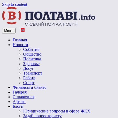
Skip to content
Меню
Vpoltave.info
Полтавский портал новостей
Главная
Новости
События
Общество
Политика
Здоровье
Досуг
Транспорт
Работа
Спорт
Финансы и бизнес
Галерея
Справочная
Афиша
Блоги
Юридические вопросы в сфере ЖКХ
Задай вопрос юристу