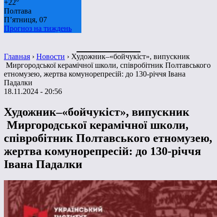
+
22°
Полтава
П’ятниця, 07
Прогноз на тиждень
Главная
›
Новости
›
Художник–«бойчукіст», випускник
Миргородської керамічної школи, співробітник Полтавського
етномузею, жертва комунорепресій: до 130-річчя Івана
Падалки
18.11.2024 - 20:56
Художник–«бойчукіст», випускник
Миргородської керамічної школи,
співробітник Полтавського етномузею,
жертва комунорепресій: до 130-річчя
Івана Падалки