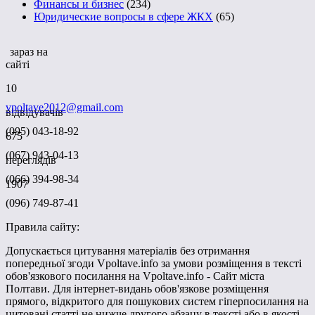
Финансы и бизнес
(234)
Юридические вопросы в сфере ЖКХ
(65)
зараз на
сайті
10
vpoltave2012@gmail.com
відвідувачів
(095) 043-18-92
675
(067) 943-04-13
переглядів
(066) 394-98-34
1907
(096) 749-87-41
Правила сайту:
Допускається цитування матеріалів без отримання
попередньої згоди Vpoltave.info за умови розміщення в тексті
обов'язкового посилання на Vpoltave.info - Сайт міста
Полтави. Для інтернет-видань обов'язкове розміщення
прямого, відкритого для пошукових систем гіперпосилання на
цитовані статті не нижче другого абзацу в тексті або в якості