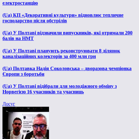
електростанцію
(Ua) КП «Декоративні культури» відновлює тепличне
господарство після обстрілів
(Ua) У Полтаві відзначили випускників, які отримали 200
балів на НМТ
(Ua) У Полтаві планують реконструювати 8 ділянок
каналізаційних колекторів за 400 млн грн
(Ua) Полтавка Надія Соколовська – дворазова чемпіонка
Європи з боротьби
(Ua) У Полтаві відібрали для молодіжного обміну з
Норвегією 16 учасників та учасниць
Досуг