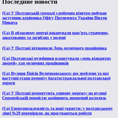
Последние новости
(Ua) У Полтавській громаді з робочим візитом побував
заступник керівника Офісу Президента України Віктор
Микита
(Ua) В обласному центрі вшанували пам’ять страчених,
закатованих та загиблих у полоні
(Ua) У Полтаві відзначили День медичного працівника
(Ua) Полтавські музейники влаштували «день відкритих
дверей» для медичних працівників
(Ua) Вулиця Паїсія Величковського: що зроблено та які
наступні етапи ремонту багатостраждальної полтавської
дороги
(Ua) У Полтаві ремонтують зливову мережу: на вулиці
Європейській повністю замінюють зношений колодязь
(Ua) Енергонезалежність та нові укриття: у полтавському
ліцеї №29 перевірили, як просуваються роботи