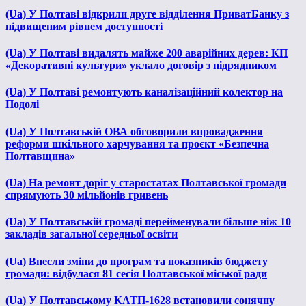
(Ua) У Полтаві відкрили друге відділення ПриватБанку з
підвищеним рівнем доступності
(Ua) У Полтаві видалять майже 200 аварійних дерев: КП
«Декоративні культури» уклало договір з підрядником
(Ua) У Полтаві ремонтують каналізаційний колектор на
Подолі
(Ua) У Полтавській ОВА обговорили впровадження
реформи шкільного харчування та проєкт «Безпечна
Полтавщина»
(Ua) На ремонт доріг у старостатах Полтавської громади
спрямують 30 мільйонів гривень
(Ua) У Полтавській громаді перейменували більше ніж 10
закладів загальної середньої освіти
(Ua) Внесли зміни до програм та показників бюджету
громади: відбулася 81 сесія Полтавської міської ради
(Ua) У Полтавському КАТП-1628 встановили сонячну