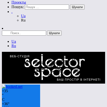
Проекты
Пошук:
.
Ua
Ru
Ua
Ru
+
35
°
C
+
36°