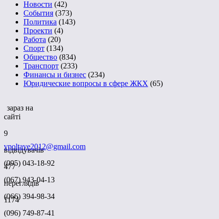
Новости
(42)
События
(373)
Политика
(143)
Проекти
(4)
Работа
(20)
Спорт
(134)
Общество
(834)
Транспорт
(233)
Финансы и бизнес
(234)
Юридические вопросы в сфере ЖКХ
(65)
зараз на
сайті
9
vpoltave2012@gmail.com
відвідувачів
(095) 043-18-92
477
(067) 943-04-13
переглядів
(066) 394-98-34
1174
(096) 749-87-41