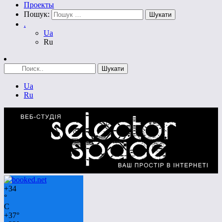
Проекты
Пошук:
.
Ua
Ru
Ua
Ru
+
34
°
C
+
37°