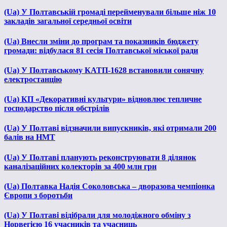
(Ua) У Полтавській громаді перейменували більше ніж 10
закладів загальної середньої освіти
(Ua) Внесли зміни до програм та показників бюджету
громади: відбулася 81 сесія Полтавської міської ради
(Ua) У Полтавському КАТП-1628 встановили сонячну
електростанцію
(Ua) КП «Декоративні культури» відновлює тепличне
господарство після обстрілів
(Ua) У Полтаві відзначили випускників, які отримали 200
балів на НМТ
(Ua) У Полтаві планують реконструювати 8 ділянок
каналізаційних колекторів за 400 млн грн
(Ua) Полтавка Надія Соколовська – дворазова чемпіонка
Європи з боротьби
(Ua) У Полтаві відібрали для молодіжного обміну з
Норвегією 16 учасників та учасниць