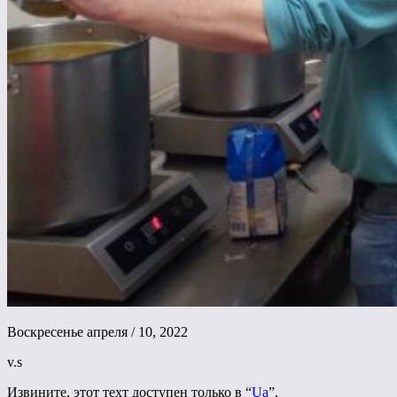
Воскресенье апреля / 10, 2022
v.s
Извините, этот техт доступен только в “
Ua
”.