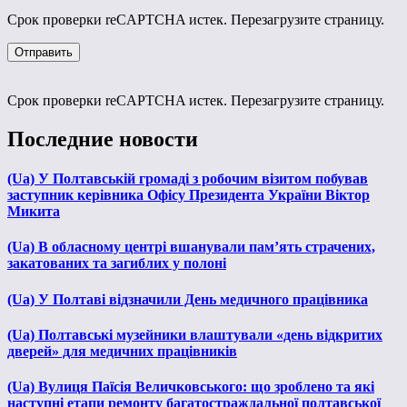
Срок проверки reCAPTCHA истек. Перезагрузите страницу.
Срок проверки reCAPTCHA истек. Перезагрузите страницу.
Последние новости
(Ua) У Полтавській громаді з робочим візитом побував
заступник керівника Офісу Президента України Віктор
Микита
(Ua) В обласному центрі вшанували пам’ять страчених,
закатованих та загиблих у полоні
(Ua) У Полтаві відзначили День медичного працівника
(Ua) Полтавські музейники влаштували «день відкритих
дверей» для медичних працівників
(Ua) Вулиця Паїсія Величковського: що зроблено та які
наступні етапи ремонту багатостраждальної полтавської