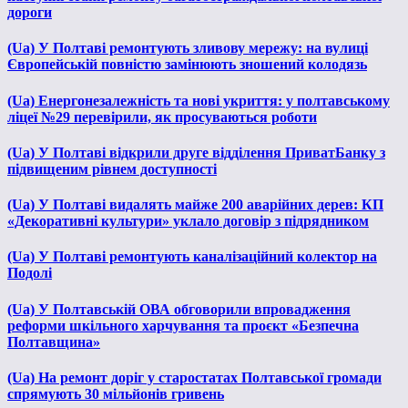
дороги
(Ua) У Полтаві ремонтують зливову мережу: на вулиці
Європейській повністю замінюють зношений колодязь
(Ua) Енергонезалежність та нові укриття: у полтавському
ліцеї №29 перевірили, як просуваються роботи
(Ua) У Полтаві відкрили друге відділення ПриватБанку з
підвищеним рівнем доступності
(Ua) У Полтаві видалять майже 200 аварійних дерев: КП
«Декоративні культури» уклало договір з підрядником
(Ua) У Полтаві ремонтують каналізаційний колектор на
Подолі
(Ua) У Полтавській ОВА обговорили впровадження
реформи шкільного харчування та проєкт «Безпечна
Полтавщина»
(Ua) На ремонт доріг у старостатах Полтавської громади
спрямують 30 мільйонів гривень