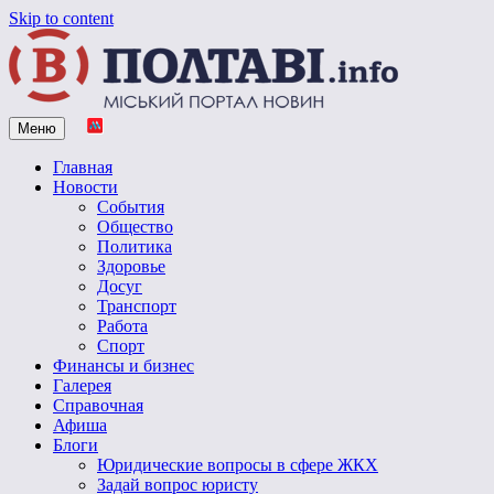
Skip to content
Меню
Vpoltave.info
Полтавский портал новостей
Главная
Новости
События
Общество
Политика
Здоровье
Досуг
Транспорт
Работа
Спорт
Финансы и бизнес
Галерея
Справочная
Афиша
Блоги
Юридические вопросы в сфере ЖКХ
Задай вопрос юристу