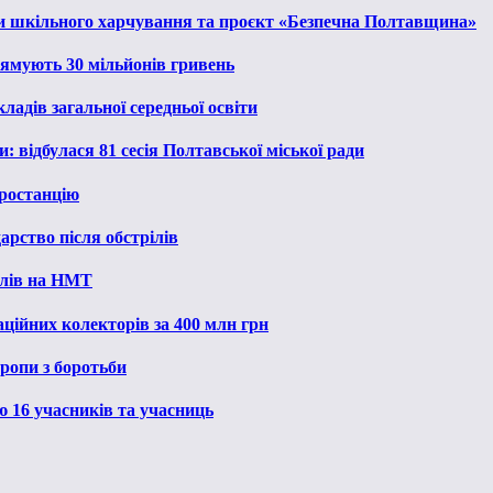
и шкільного харчування та проєкт «Безпечна Полтавщина»
рямують 30 мільйонів гривень
ладів загальної середньої освіти
: відбулася 81 сесія Полтавської міської ради
ростанцію
рство після обстрілів
алів на НМТ
ційних колекторів за 400 млн грн
ропи з боротьби
ю 16 учасників та учасниць