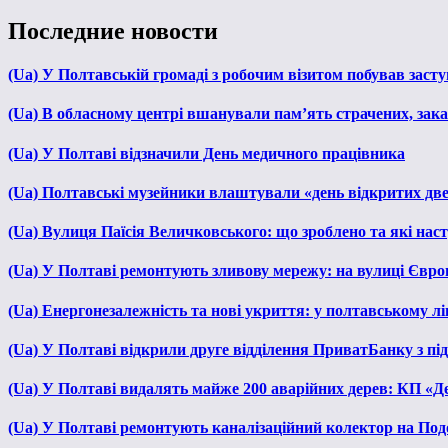
Последние новости
(Ua) У Полтавській громаді з робочим візитом побував зас
(Ua) В обласному центрі вшанували пам’ять страчених, зака
(Ua) У Полтаві відзначили День медичного працівника
(Ua) Полтавські музейники влаштували «день відкритих дв
(Ua) Вулиця Паїсія Величковського: що зроблено та які нас
(Ua) У Полтаві ремонтують зливову мережу: на вулиці Євр
(Ua) Енергонезалежність та нові укриття: у полтавському л
(Ua) У Полтаві відкрили друге відділення ПриватБанку з п
(Ua) У Полтаві видалять майже 200 аварійних дерев: КП «Д
(Ua) У Полтаві ремонтують каналізаційний колектор на Под