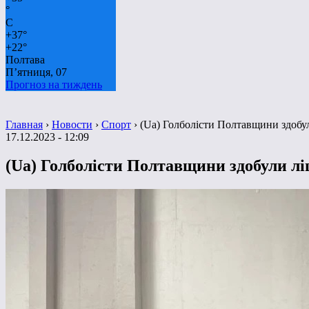
°
C
+
37°
+
22°
Полтава
П’ятниця, 07
Прогноз на тиждень
Главная
›
Новости
›
Спорт
›
(Ua) Голболісти Полтавщини здобул
17.12.2023 - 12:09
(Ua) Голболісти Полтавщини здобули ліц