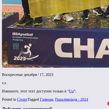
Воскресенье декабря / 17, 2023
v.s
Извините, этот техт доступен только в “
Ua
”.
Posted in
Спорт
Tagged
Главная
,
Паралімпіада - 2024
Добавить комментарий