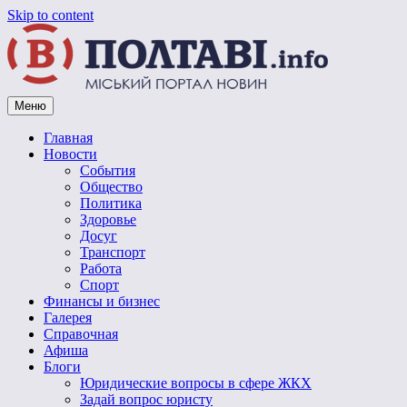
Skip to content
Меню
Vpoltave.info
Полтавский портал новостей
Главная
Новости
События
Общество
Политика
Здоровье
Досуг
Транспорт
Работа
Спорт
Финансы и бизнес
Галерея
Справочная
Афиша
Блоги
Юридические вопросы в сфере ЖКХ
Задай вопрос юристу