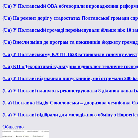
(Ua) У Полтавській ОВА обговорили впровадження реформ
(Ua) На ремонт доріг у старостатах Полтавської громади сп
(Ua) У Полтавській громаді перейменували більше ніж 10 зак
(Ua) Внесли зміни до програм та показників бюджету громади
(Ua) У Полтавському КАТП-1628 встановили сонячну елект
(Ua) КП «Декоративні культури» відновлює тепличне господа
(Ua) У Полтаві відзначили випускників, які отримали 200 б
(Ua) У Полтаві планують реконструювати 8 ділянок каналіза
(Ua) Полтавка Надія Соколовська – дворазова чемпіонка Єв
(Ua) У Полтаві відібрали для молодіжного обміну з Норвегіє
Общество