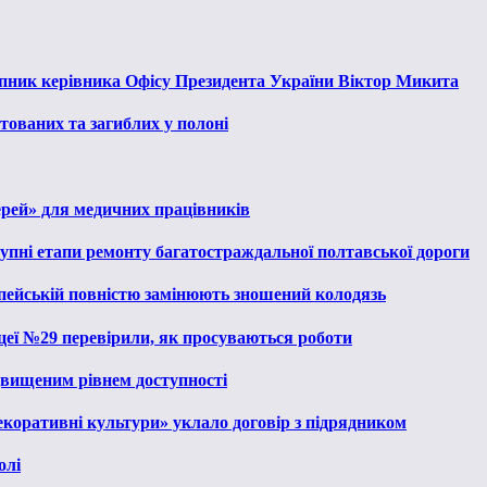
тупник керівника Офісу Президента України Віктор Микита
тованих та загиблих у полоні
ерей» для медичних працівників
тупні етапи ремонту багатостраждальної полтавської дороги
опейській повністю замінюють зношений колодязь
іцеї №29 перевірили, як просуваються роботи
ідвищеним рівнем доступності
екоративні культури» уклало договір з підрядником
олі