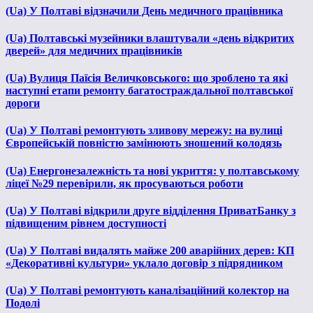
(Ua) У Полтаві відзначили День медичного працівника
(Ua) Полтавські музейники влаштували «день відкритих
дверей» для медичних працівників
(Ua) Вулиця Паїсія Величковського: що зроблено та які
наступні етапи ремонту багатостраждальної полтавської
дороги
(Ua) У Полтаві ремонтують зливову мережу: на вулиці
Європейській повністю замінюють зношений колодязь
(Ua) Енергонезалежність та нові укриття: у полтавському
ліцеї №29 перевірили, як просуваються роботи
(Ua) У Полтаві відкрили друге відділення ПриватБанку з
підвищеним рівнем доступності
(Ua) У Полтаві видалять майже 200 аварійних дерев: КП
«Декоративні культури» уклало договір з підрядником
(Ua) У Полтаві ремонтують каналізаційний колектор на
Подолі