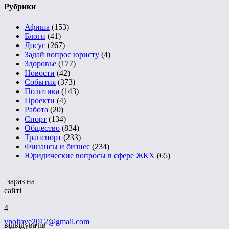
Рубрики
Афиша
(153)
Блоги
(41)
Досуг
(267)
Задай вопрос юристу
(4)
Здоровье
(177)
Новости
(42)
События
(373)
Политика
(143)
Проекти
(4)
Работа
(20)
Спорт
(134)
Общество
(834)
Транспорт
(233)
Финансы и бизнес
(234)
Юридические вопросы в сфере ЖКХ
(65)
зараз на
сайті
4
vpoltave2012@gmail.com
відвідувачів