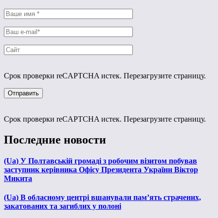
Срок проверки reCAPTCHA истек. Перезагрузите страницу.
Срок проверки reCAPTCHA истек. Перезагрузите страницу.
Последние новости
(Ua) У Полтавській громаді з робочим візитом побував
заступник керівника Офісу Президента України Віктор
Микита
(Ua) В обласному центрі вшанували пам’ять страчених,
закатованих та загиблих у полоні