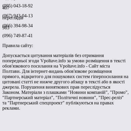
(095) 043-18-92
407
(067) 943-04-13
переглядів
(066) 394-98-34
983
(096) 749-87-41
Правила сайту:
Допускається цитування матеріалів без отримання
попередньої згоди Vpoltave.info за умови розміщення в тексті
обов'язкового посилання на Vpoltave.info - Сайт міста
Полтави. Для інтернет-видань обов'язкове розміщення
прямого, відкритого для пошукових систем гіперпосилання на
цитовані статті не нижче другого абзацу в тексті або в якості
джерела. Порушення виняткових прав переслідується
Законом. Матеріали з плашками "Новини компаній", "Промо",
"Партнерський матеріал", "Політичні новини", "Прес-реліз"
та "Партнерський спецпроект" публікуються на правах
реклами.