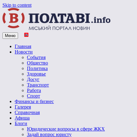
Skip to content
Меню
Vpoltave.info
Полтавский портал новостей
Главная
Новости
События
Общество
Политика
Здоровье
Досуг
Транспорт
Работа
Спорт
Финансы и бизнес
Галерея
Справочная
Афиша
Блоги
Юридические вопросы в сфере ЖКХ
Задай вопрос юристу