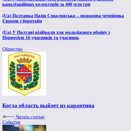
каналізаційних колекторів за 400 млн грн
(Ua) Полтавка Надія Соколовська – дворазова чемпіонка
Європи з боротьби
(Ua) У Полтаві відібрали для молодіжного обміну з
Норвегією 16 учасників та учасниць
Общество
Когда область выйдет из карантина
Читать статью
События