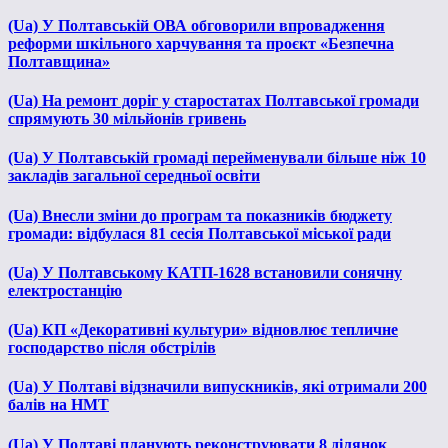
(Ua) У Полтавській ОВА обговорили впровадження
реформи шкільного харчування та проєкт «Безпечна
Полтавщина»
(Ua) На ремонт доріг у старостатах Полтавської громади
спрямують 30 мільйонів гривень
(Ua) У Полтавській громаді перейменували більше ніж 10
закладів загальної середньої освіти
(Ua) Внесли зміни до програм та показників бюджету
громади: відбулася 81 сесія Полтавської міської ради
(Ua) У Полтавському КАТП-1628 встановили сонячну
електростанцію
(Ua) КП «Декоративні культури» відновлює тепличне
господарство після обстрілів
(Ua) У Полтаві відзначили випускників, які отримали 200
балів на НМТ
(Ua) У Полтаві планують реконструювати 8 ділянок