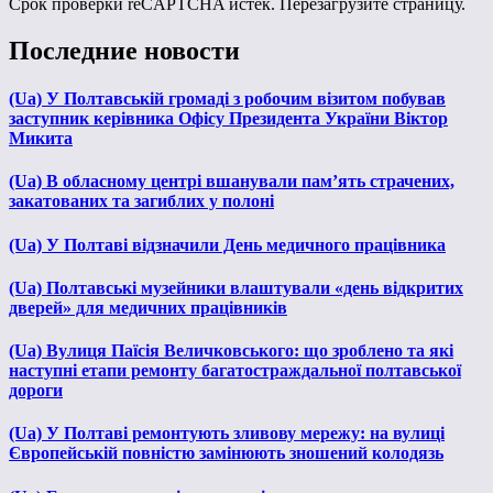
Срок проверки reCAPTCHA истек. Перезагрузите страницу.
Последние новости
(Ua) У Полтавській громаді з робочим візитом побував
заступник керівника Офісу Президента України Віктор
Микита
(Ua) В обласному центрі вшанували пам’ять страчених,
закатованих та загиблих у полоні
(Ua) У Полтаві відзначили День медичного працівника
(Ua) Полтавські музейники влаштували «день відкритих
дверей» для медичних працівників
(Ua) Вулиця Паїсія Величковського: що зроблено та які
наступні етапи ремонту багатостраждальної полтавської
дороги
(Ua) У Полтаві ремонтують зливову мережу: на вулиці
Європейській повністю замінюють зношений колодязь