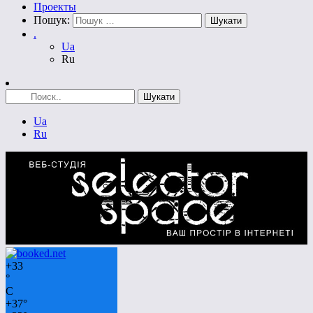
Проекты
Пошук:
.
Ua
Ru
Ua
Ru
+
33
°
C
+
37°