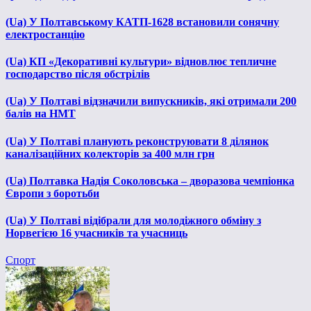
(Ua) У Полтавському КАТП-1628 встановили сонячну
електростанцію
(Ua) КП «Декоративні культури» відновлює тепличне
господарство після обстрілів
(Ua) У Полтаві відзначили випускників, які отримали 200
балів на НМТ
(Ua) У Полтаві планують реконструювати 8 ділянок
каналізаційних колекторів за 400 млн грн
(Ua) Полтавка Надія Соколовська – дворазова чемпіонка
Європи з боротьби
(Ua) У Полтаві відібрали для молодіжного обміну з
Норвегією 16 учасників та учасниць
Спорт