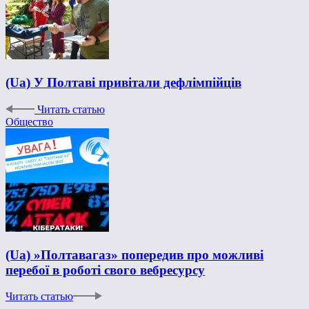
(Ua) У Полтаві привітали дефлімпійців
Читать статью
Общество
(Ua) »Полтавагаз» попередив про можливі
перебої в роботі свого вебресурсу
Читать статью