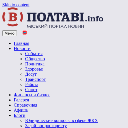
Skip to content
Меню
Vpoltave.info
Полтавский портал новостей
Главная
Новости
События
Общество
Политика
Здоровье
Досуг
Транспорт
Работа
Спорт
Финансы и бизнес
Галерея
Справочная
Афиша
Блоги
Юридические вопросы в сфере ЖКХ
Задай вопрос юристу