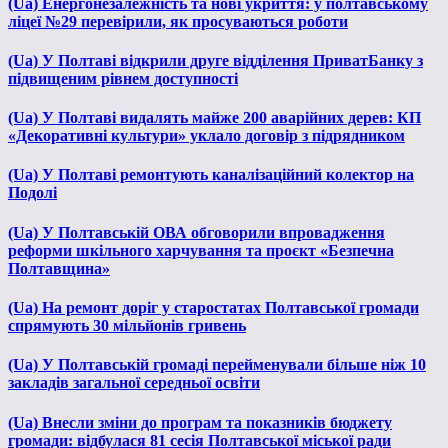
(Ua) Енергонезалежність та нові укриття: у полтавському
ліцеї №29 перевірили, як просуваються роботи
(Ua) У Полтаві відкрили друге відділення ПриватБанку з
підвищеним рівнем доступності
(Ua) У Полтаві видалять майже 200 аварійних дерев: КП
«Декоративні культури» уклало договір з підрядником
(Ua) У Полтаві ремонтують каналізаційний колектор на
Подолі
(Ua) У Полтавській ОВА обговорили впровадження
реформи шкільного харчування та проєкт «Безпечна
Полтавщина»
(Ua) На ремонт доріг у старостатах Полтавської громади
спрямують 30 мільйонів гривень
(Ua) У Полтавській громаді перейменували більше ніж 10
закладів загальної середньої освіти
(Ua) Внесли зміни до програм та показників бюджету
громади: відбулася 81 сесія Полтавської міської ради