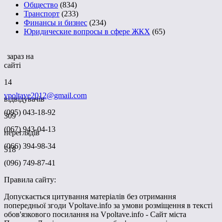
Общество
(834)
Транспорт
(233)
Финансы и бизнес
(234)
Юридические вопросы в сфере ЖКХ
(65)
зараз на
сайті
14
vpoltave2012@gmail.com
відвідувачів
(095) 043-18-92
309
(067) 943-04-13
переглядів
(066) 394-98-34
518
(096) 749-87-41
Правила сайту:
Допускається цитування матеріалів без отримання
попередньої згоди Vpoltave.info за умови розміщення в тексті
обов'язкового посилання на Vpoltave.info - Сайт міста