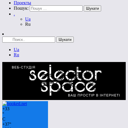
Проекты
Пошук:
.
Ua
Ru
Ua
Ru
+
33
°
C
+
37°