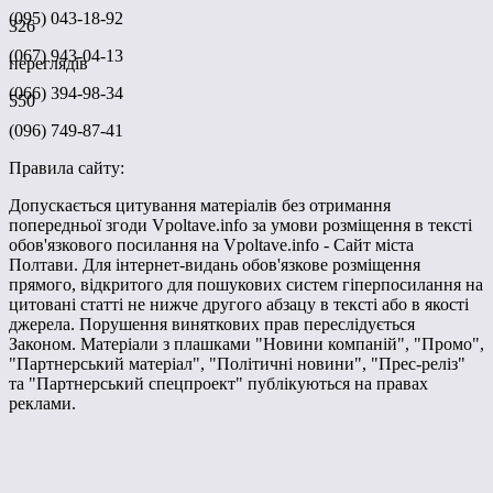
(095) 043-18-92
326
(067) 943-04-13
переглядів
(066) 394-98-34
550
(096) 749-87-41
Правила сайту:
Допускається цитування матеріалів без отримання
попередньої згоди Vpoltave.info за умови розміщення в тексті
обов'язкового посилання на Vpoltave.info - Сайт міста
Полтави. Для інтернет-видань обов'язкове розміщення
прямого, відкритого для пошукових систем гіперпосилання на
цитовані статті не нижче другого абзацу в тексті або в якості
джерела. Порушення виняткових прав переслідується
Законом. Матеріали з плашками "Новини компаній", "Промо",
"Партнерський матеріал", "Політичні новини", "Прес-реліз"
та "Партнерський спецпроект" публікуються на правах
реклами.