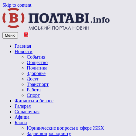
Skip to content
Меню
Vpoltave.info
Полтавский портал новостей
Главная
Новости
События
Общество
Политика
Здоровье
Досуг
Транспорт
Работа
Спорт
Финансы и бизнес
Галерея
Справочная
Афиша
Блоги
Юридические вопросы в сфере ЖКХ
Задай вопрос юристу