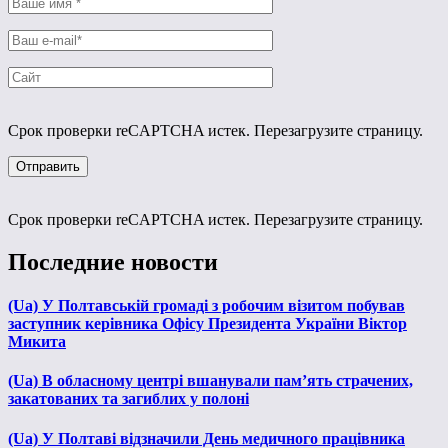
Срок проверки reCAPTCHA истек. Перезагрузите страницу.
Срок проверки reCAPTCHA истек. Перезагрузите страницу.
Последние новости
(Ua) У Полтавській громаді з робочим візитом побував
заступник керівника Офісу Президента України Віктор
Микита
(Ua) В обласному центрі вшанували пам’ять страчених,
закатованих та загиблих у полоні
(Ua) У Полтаві відзначили День медичного працівника