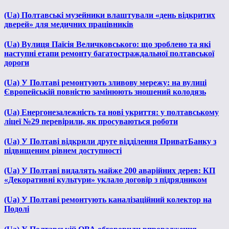
(Ua) Полтавські музейники влаштували «день відкритих
дверей» для медичних працівників
(Ua) Вулиця Паїсія Величковського: що зроблено та які
наступні етапи ремонту багатостраждальної полтавської
дороги
(Ua) У Полтаві ремонтують зливову мережу: на вулиці
Європейській повністю замінюють зношений колодязь
(Ua) Енергонезалежність та нові укриття: у полтавському
ліцеї №29 перевірили, як просуваються роботи
(Ua) У Полтаві відкрили друге відділення ПриватБанку з
підвищеним рівнем доступності
(Ua) У Полтаві видалять майже 200 аварійних дерев: КП
«Декоративні культури» уклало договір з підрядником
(Ua) У Полтаві ремонтують каналізаційний колектор на
Подолі