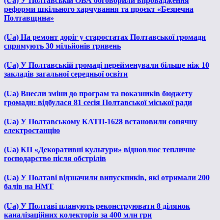
(Ua) У Полтавській ОВА обговорили впровадження
реформи шкільного харчування та проєкт «Безпечна
Полтавщина»
(Ua) На ремонт доріг у старостатах Полтавської громади
спрямують 30 мільйонів гривень
(Ua) У Полтавській громаді перейменували більше ніж 10
закладів загальної середньої освіти
(Ua) Внесли зміни до програм та показників бюджету
громади: відбулася 81 сесія Полтавської міської ради
(Ua) У Полтавському КАТП-1628 встановили сонячну
електростанцію
(Ua) КП «Декоративні культури» відновлює тепличне
господарство після обстрілів
(Ua) У Полтаві відзначили випускників, які отримали 200
балів на НМТ
(Ua) У Полтаві планують реконструювати 8 ділянок
каналізаційних колекторів за 400 млн грн