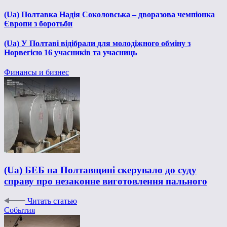
(Ua) Полтавка Надія Соколовська – дворазова чемпіонка
Європи з боротьби
(Ua) У Полтаві відібрали для молодіжного обміну з
Норвегією 16 учасників та учасниць
Финансы и бизнес
(Ua) БЕБ на Полтавщині скерувало до суду
справу про незаконне виготовлення пального
Читать статью
События