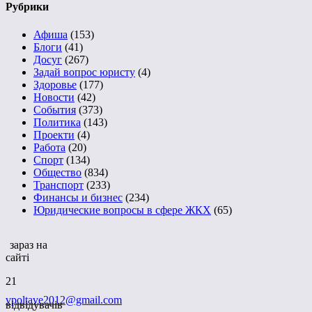
Рубрики
Афиша
(153)
Блоги
(41)
Досуг
(267)
Задай вопрос юристу
(4)
Здоровье
(177)
Новости
(42)
События
(373)
Политика
(143)
Проекти
(4)
Работа
(20)
Спорт
(134)
Общество
(834)
Транспорт
(233)
Финансы и бизнес
(234)
Юридические вопросы в сфере ЖКХ
(65)
зараз на
сайті
21
vpoltave2012@gmail.com
відвідувачів