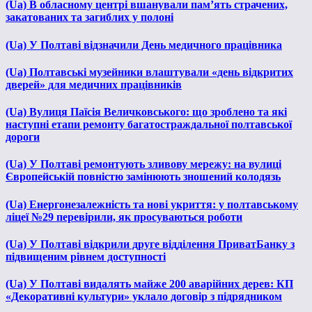
(Ua) В обласному центрі вшанували пам’ять страчених,
закатованих та загиблих у полоні
(Ua) У Полтаві відзначили День медичного працівника
(Ua) Полтавські музейники влаштували «день відкритих
дверей» для медичних працівників
(Ua) Вулиця Паїсія Величковського: що зроблено та які
наступні етапи ремонту багатостраждальної полтавської
дороги
(Ua) У Полтаві ремонтують зливову мережу: на вулиці
Європейській повністю замінюють зношений колодязь
(Ua) Енергонезалежність та нові укриття: у полтавському
ліцеї №29 перевірили, як просуваються роботи
(Ua) У Полтаві відкрили друге відділення ПриватБанку з
підвищеним рівнем доступності
(Ua) У Полтаві видалять майже 200 аварійних дерев: КП
«Декоративні культури» уклало договір з підрядником