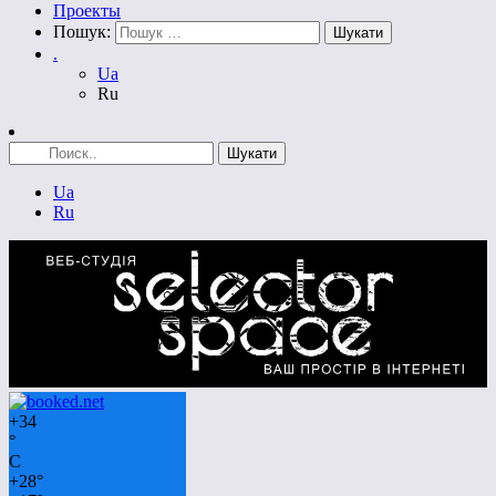
Проекты
Пошук:
.
Ua
Ru
Ua
Ru
+
34
°
C
+
28°