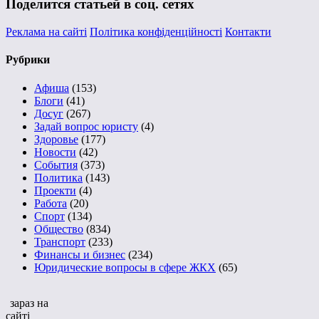
Поделится статьей в соц. сетях
Реклама на сайті
Політика конфіденційності
Контакти
Рубрики
Афиша
(153)
Блоги
(41)
Досуг
(267)
Задай вопрос юристу
(4)
Здоровье
(177)
Новости
(42)
События
(373)
Политика
(143)
Проекти
(4)
Работа
(20)
Спорт
(134)
Общество
(834)
Транспорт
(233)
Финансы и бизнес
(234)
Юридические вопросы в сфере ЖКХ
(65)
зараз на
сайті