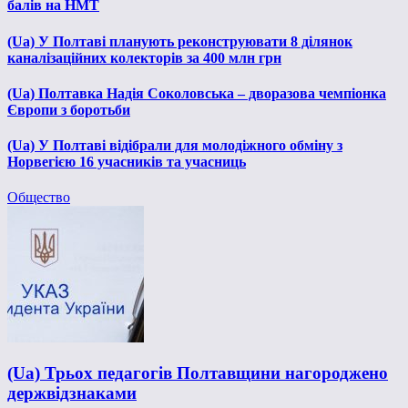
балів на НМТ
(Ua) У Полтаві планують реконструювати 8 ділянок
каналізаційних колекторів за 400 млн грн
(Ua) Полтавка Надія Соколовська – дворазова чемпіонка
Європи з боротьби
(Ua) У Полтаві відібрали для молодіжного обміну з
Норвегією 16 учасників та учасниць
Общество
(Ua) Трьох педагогів Полтавщини нагороджено
держвідзнаками