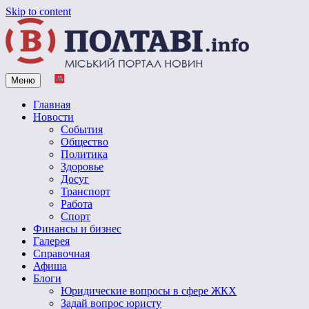
Skip to content
Меню
Vpoltave.info
Полтавский портал новостей
Главная
Новости
События
Общество
Политика
Здоровье
Досуг
Транспорт
Работа
Спорт
Финансы и бизнес
Галерея
Справочная
Афиша
Блоги
Юридические вопросы в сфере ЖКХ
Задай вопрос юристу