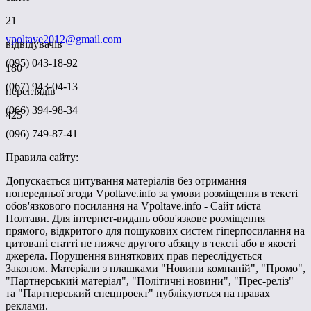
21
vpoltave2012@gmail.com
відвідувачів
(095) 043-18-92
180
(067) 943-04-13
переглядів
(066) 394-98-34
425
(096) 749-87-41
Правила сайту:
Допускається цитування матеріалів без отримання
попередньої згоди Vpoltave.info за умови розміщення в тексті
обов'язкового посилання на Vpoltave.info - Сайт міста
Полтави. Для інтернет-видань обов'язкове розміщення
прямого, відкритого для пошукових систем гіперпосилання на
цитовані статті не нижче другого абзацу в тексті або в якості
джерела. Порушення виняткових прав переслідується
Законом. Матеріали з плашками "Новини компаній", "Промо",
"Партнерський матеріал", "Політичні новини", "Прес-реліз"
та "Партнерський спецпроект" публікуються на правах
реклами.