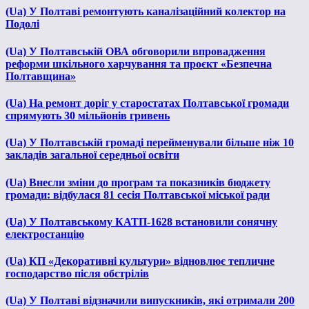
(Ua) У Полтаві ремонтують каналізаційний колектор на
Подолі
(Ua) У Полтавській ОВА обговорили впровадження
реформи шкільного харчування та проєкт «Безпечна
Полтавщина»
(Ua) На ремонт доріг у старостатах Полтавської громади
спрямують 30 мільйонів гривень
(Ua) У Полтавській громаді перейменували більше ніж 10
закладів загальної середньої освіти
(Ua) Внесли зміни до програм та показників бюджету
громади: відбулася 81 сесія Полтавської міської ради
(Ua) У Полтавському КАТП-1628 встановили сонячну
електростанцію
(Ua) КП «Декоративні культури» відновлює тепличне
господарство після обстрілів
(Ua) У Полтаві відзначили випускників, які отримали 200