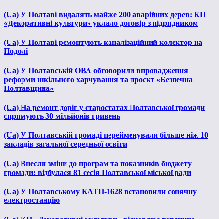
(Ua) У Полтаві видалять майже 200 аварійних дерев: КП
«Декоративні культури» уклало договір з підрядником
(Ua) У Полтаві ремонтують каналізаційний колектор на
Подолі
(Ua) У Полтавській ОВА обговорили впровадження
реформи шкільного харчування та проєкт «Безпечна
Полтавщина»
(Ua) На ремонт доріг у старостатах Полтавської громади
спрямують 30 мільйонів гривень
(Ua) У Полтавській громаді перейменували більше ніж 10
закладів загальної середньої освіти
(Ua) Внесли зміни до програм та показників бюджету
громади: відбулася 81 сесія Полтавської міської ради
(Ua) У Полтавському КАТП-1628 встановили сонячну
електростанцію