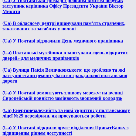
(Ua) У Полтавській громаді з робочим візитом побував
заступник керівника Офісу Президента України Віктор
Микита
(Ua) В обласному центрі вшанували пам’ять страчених,
закатованих та загиблих у полоні
(Ua) У Полтаві відзначили День медичного працівника
(Ua) Полтавські музейники влаштували «день відкритих
дверей» для медичних працівників
(Ua) Вулиця Паїсія Величковського: що зроблено та які
наступні етапи ремонту багатостраждальної полтавської
дороги
(Ua) У Полтаві ремонтують зливову мережу: на вулиці
Європейській повністю замінюють зношений колодязь
(Ua) Енергонезалежність та нові укриття: у полтавському
ліцеї №29 перевірили, як просуваються роботи
(Ua) У Полтаві відкрили друге відділення ПриватБанку з
підвищеним рівнем доступності