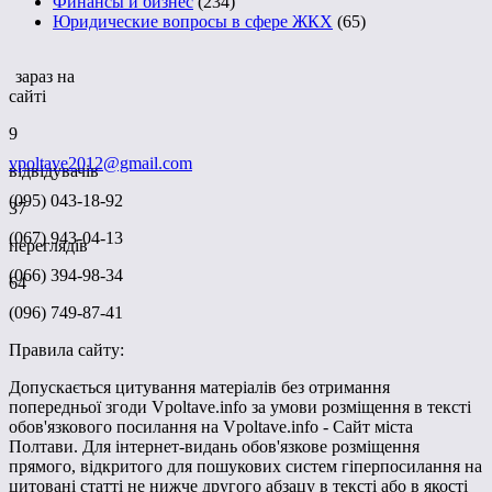
Финансы и бизнес
(234)
Юридические вопросы в сфере ЖКХ
(65)
зараз на
сайті
9
vpoltave2012@gmail.com
відвідувачів
(095) 043-18-92
37
(067) 943-04-13
переглядів
(066) 394-98-34
64
(096) 749-87-41
Правила сайту:
Допускається цитування матеріалів без отримання
попередньої згоди Vpoltave.info за умови розміщення в тексті
обов'язкового посилання на Vpoltave.info - Сайт міста
Полтави. Для інтернет-видань обов'язкове розміщення
прямого, відкритого для пошукових систем гіперпосилання на
цитовані статті не нижче другого абзацу в тексті або в якості