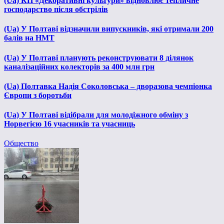
(Ua) КП «Декоративні культури» відновлює тепличне
господарство після обстрілів
(Ua) У Полтаві відзначили випускників, які отримали 200
балів на НМТ
(Ua) У Полтаві планують реконструювати 8 ділянок
каналізаційних колекторів за 400 млн грн
(Ua) Полтавка Надія Соколовська – дворазова чемпіонка
Європи з боротьби
(Ua) У Полтаві відібрали для молодіжного обміну з
Норвегією 16 учасників та учасниць
Общество