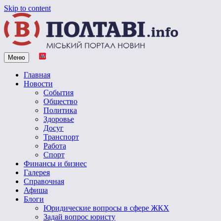
Skip to content
Меню
Vpoltave.info
Полтавский портал новостей
Главная
Новости
События
Общество
Политика
Здоровье
Досуг
Транспорт
Работа
Спорт
Финансы и бизнес
Галерея
Справочная
Афиша
Блоги
Юридические вопросы в сфере ЖКХ
Задай вопрос юристу