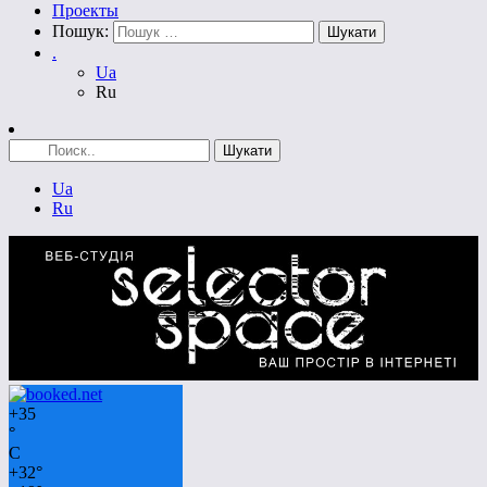
Проекты
Пошук:
.
Ua
Ru
Ua
Ru
+
35
°
C
+
32°