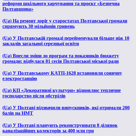
реформи шкільного харчування та проєкт «Безпечна
Полтавщина»
(Ua) На ремонт доріг у старостатах Полтавської громади
спрямують 30 мільйонів гривень
(Ua) У Полтавській громаді перейменували більше ніж 10
закладів загальної середньої освіти
(Ua) Внесли зміни до програм та показників бюджету
громади: відбулася 81 сесія Полтавської міської ради
(Ua) У Полтавському КАТП-1628 встановили сонячну
електростанцію
(Ua) КП «Декоративні культури» відновлює тепличне
господарство після обстрілів
(Ua) У Полтаві відзначили випускників, які отримали 200
балів на НМТ
(Ua) У Полтаві планують реконструювати 8 ділянок
каналізаційних колекторів за 400 млн грн