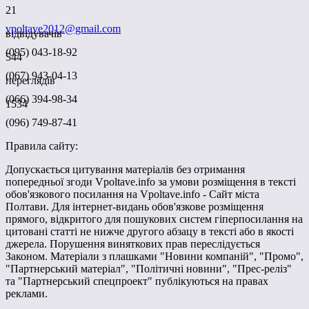
21
vpoltave2012@gmail.com
відвідувачів
(095) 043-18-92
544
(067) 943-04-13
переглядів
(066) 394-98-34
1534
(096) 749-87-41
Правила сайту:
Допускається цитування матеріалів без отримання
попередньої згоди Vpoltave.info за умови розміщення в тексті
обов'язкового посилання на Vpoltave.info - Сайт міста
Полтави. Для інтернет-видань обов'язкове розміщення
прямого, відкритого для пошукових систем гіперпосилання на
цитовані статті не нижче другого абзацу в тексті або в якості
джерела. Порушення виняткових прав переслідується
Законом. Матеріали з плашками "Новини компаній", "Промо",
"Партнерський матеріал", "Політичні новини", "Прес-реліз"
та "Партнерський спецпроект" публікуються на правах
реклами.