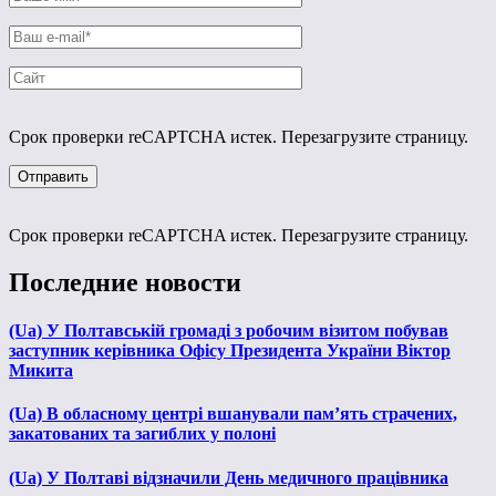
Срок проверки reCAPTCHA истек. Перезагрузите страницу.
Срок проверки reCAPTCHA истек. Перезагрузите страницу.
Последние новости
(Ua) У Полтавській громаді з робочим візитом побував
заступник керівника Офісу Президента України Віктор
Микита
(Ua) В обласному центрі вшанували пам’ять страчених,
закатованих та загиблих у полоні
(Ua) У Полтаві відзначили День медичного працівника