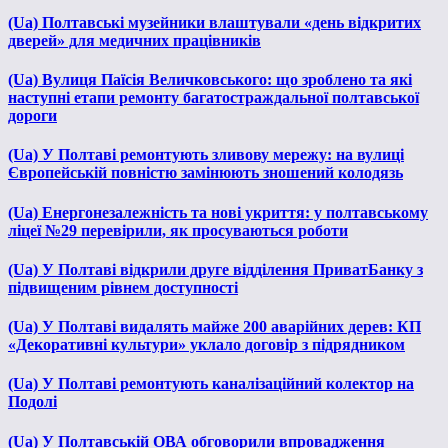
(Ua) Полтавські музейники влаштували «день відкритих
дверей» для медичних працівників
(Ua) Вулиця Паїсія Величковського: що зроблено та які
наступні етапи ремонту багатостраждальної полтавської
дороги
(Ua) У Полтаві ремонтують зливову мережу: на вулиці
Європейській повністю замінюють зношений колодязь
(Ua) Енергонезалежність та нові укриття: у полтавському
ліцеї №29 перевірили, як просуваються роботи
(Ua) У Полтаві відкрили друге відділення ПриватБанку з
підвищеним рівнем доступності
(Ua) У Полтаві видалять майже 200 аварійних дерев: КП
«Декоративні культури» уклало договір з підрядником
(Ua) У Полтаві ремонтують каналізаційний колектор на
Подолі
(Ua) У Полтавській ОВА обговорили впровадження