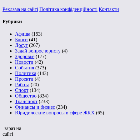
Реклама на сайті
Політика конфіденційності
Контакти
Рубрики
Афиша
(153)
Блоги
(41)
Досуг
(267)
Задай вопрос юристу
(4)
Здоровье
(177)
Новости
(42)
События
(373)
Политика
(143)
Проекти
(4)
Работа
(20)
Спорт
(134)
Общество
(834)
Транспорт
(233)
Финансы и бизнес
(234)
Юридические вопросы в сфере ЖКХ
(65)
зараз на
сайті