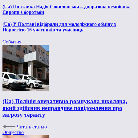
(Ua) Полтавка Надія Соколовська – дворазова чемпіонка
Європи з боротьби
(Ua) У Полтаві відібрали для молодіжного обміну з
Норвегією 16 учасників та учасниць
События
(Ua) Поліція оперативно розшукала школяра,
який здійснив неправдиве повідомлення про
загрозу теракту
Читать статью
Общество