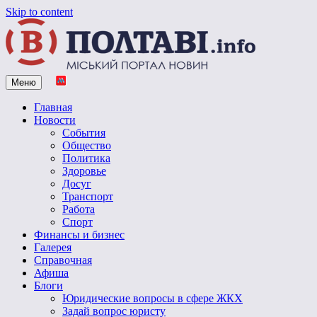
Skip to content
Меню
Vpoltave.info
Полтавский портал новостей
Главная
Новости
События
Общество
Политика
Здоровье
Досуг
Транспорт
Работа
Спорт
Финансы и бизнес
Галерея
Справочная
Афиша
Блоги
Юридические вопросы в сфере ЖКХ
Задай вопрос юристу