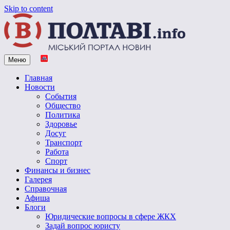
Skip to content
Меню
Vpoltave.info
Полтавский портал новостей
Главная
Новости
События
Общество
Политика
Здоровье
Досуг
Транспорт
Работа
Спорт
Финансы и бизнес
Галерея
Справочная
Афиша
Блоги
Юридические вопросы в сфере ЖКХ
Задай вопрос юристу