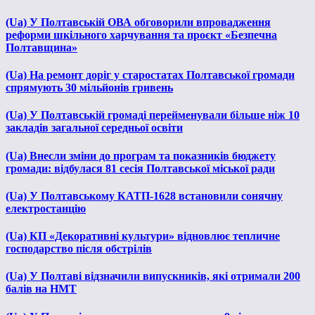
(Ua) У Полтавській ОВА обговорили впровадження
реформи шкільного харчування та проєкт «Безпечна
Полтавщина»
(Ua) На ремонт доріг у старостатах Полтавської громади
спрямують 30 мільйонів гривень
(Ua) У Полтавській громаді перейменували більше ніж 10
закладів загальної середньої освіти
(Ua) Внесли зміни до програм та показників бюджету
громади: відбулася 81 сесія Полтавської міської ради
(Ua) У Полтавському КАТП-1628 встановили сонячну
електростанцію
(Ua) КП «Декоративні культури» відновлює тепличне
господарство після обстрілів
(Ua) У Полтаві відзначили випускників, які отримали 200
балів на НМТ