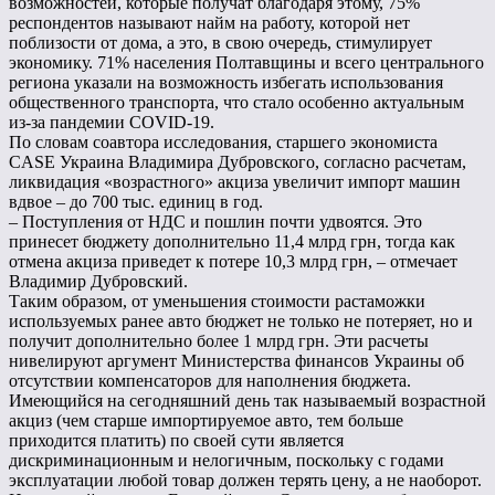
возможностей, которые получат благодаря этому, 75%
респондентов называют найм на работу, которой нет
поблизости от дома, а это, в свою очередь, стимулирует
экономику. 71% населения Полтавщины и всего центрального
региона указали на возможность избегать использования
общественного транспорта, что стало особенно актуальным
из-за пандемии COVID-19.
По словам соавтора исследования, старшего экономиста
CASE Украина Владимира Дубровского, согласно расчетам,
ликвидация «возрастного» акциза увеличит импорт машин
вдвое – до 700 тыс. единиц в год.
– Поступления от НДС и пошлин почти удвоятся. Это
принесет бюджету дополнительно 11,4 млрд грн, тогда как
отмена акциза приведет к потере 10,3 млрд грн, – отмечает
Владимир Дубровский.
Таким образом, от уменьшения стоимости растаможки
используемых ранее авто бюджет не только не потеряет, но и
получит дополнительно более 1 млрд грн. Эти расчеты
нивелируют аргумент Министерства финансов Украины об
отсутствии компенсаторов для наполнения бюджета.
Имеющийся на сегодняшний день так называемый возрастной
акциз (чем старше импортируемое авто, тем больше
приходится платить) по своей сути является
дискриминационным и нелогичным, поскольку с годами
эксплуатации любой товар должен терять цену, а не наоборот.