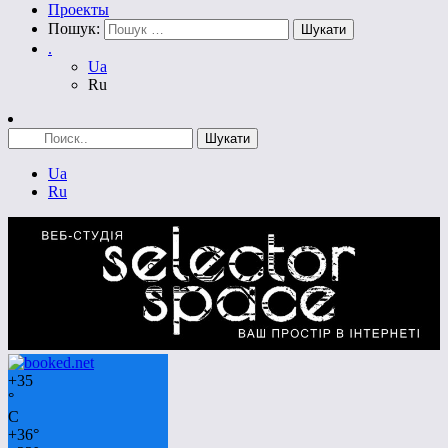
Проекты
Пошук:
.
Ua
Ru
Ua
Ru
+
35
°
C
+
36°