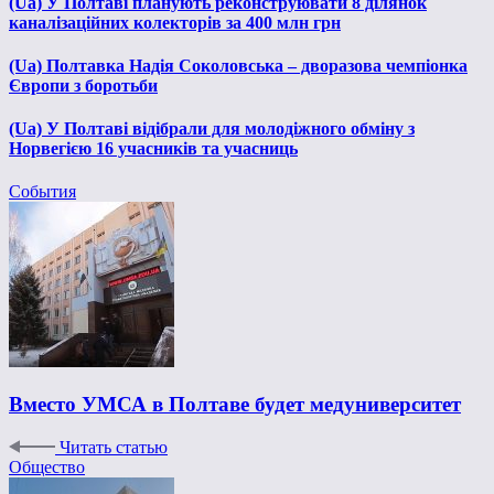
(Ua) У Полтаві планують реконструювати 8 ділянок
каналізаційних колекторів за 400 млн грн
(Ua) Полтавка Надія Соколовська – дворазова чемпіонка
Європи з боротьби
(Ua) У Полтаві відібрали для молодіжного обміну з
Норвегією 16 учасників та учасниць
События
Вместо УМСА в Полтаве будет медуниверситет
Читать статью
Общество