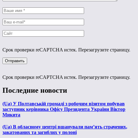
Срок проверки reCAPTCHA истек. Перезагрузите страницу.
Срок проверки reCAPTCHA истек. Перезагрузите страницу.
Последние новости
(Ua) У Полтавській громаді з робочим візитом побував
заступник керівника Офісу Президента України Віктор
Микита
(Ua) В обласному центрі вшанували пам’ять страчених,
закатованих та загиблих у полоні