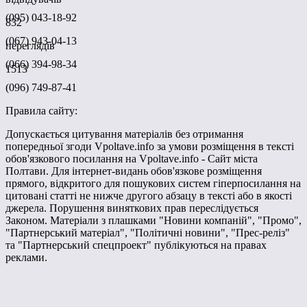
(095) 043-18-92
832
(067) 943-04-13
переглядів
(066) 394-98-34
1513
(096) 749-87-41
Правила сайту:
Допускається цитування матеріалів без отримання
попередньої згоди Vpoltave.info за умови розміщення в тексті
обов'язкового посилання на Vpoltave.info - Сайт міста
Полтави. Для інтернет-видань обов'язкове розміщення
прямого, відкритого для пошукових систем гіперпосилання на
цитовані статті не нижче другого абзацу в тексті або в якості
джерела. Порушення виняткових прав переслідується
Законом. Матеріали з плашками "Новини компаній", "Промо",
"Партнерський матеріал", "Політичні новини", "Прес-реліз"
та "Партнерський спецпроект" публікуються на правах
реклами.