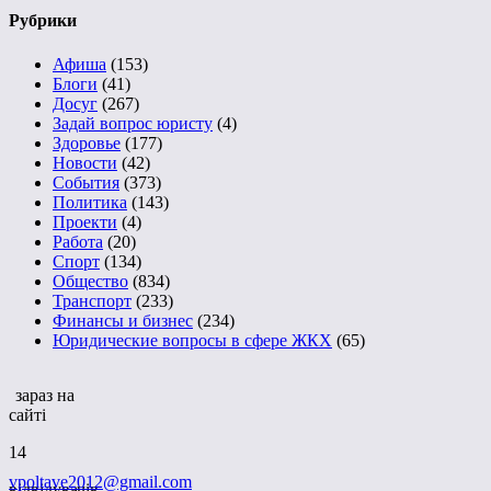
Рубрики
Афиша
(153)
Блоги
(41)
Досуг
(267)
Задай вопрос юристу
(4)
Здоровье
(177)
Новости
(42)
События
(373)
Политика
(143)
Проекти
(4)
Работа
(20)
Спорт
(134)
Общество
(834)
Транспорт
(233)
Финансы и бизнес
(234)
Юридические вопросы в сфере ЖКХ
(65)
зараз на
сайті
14
vpoltave2012@gmail.com
відвідувачів