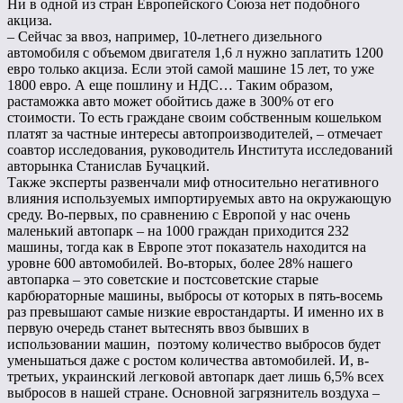
Ни в одной из стран Европейского Союза нет подобного
акциза.
– Сейчас за ввоз, например, 10-летнего дизельного
автомобиля с объемом двигателя 1,6 л нужно заплатить 1200
евро только акциза. Если этой самой машине 15 лет, то уже
1800 евро. А еще пошлину и НДС… Таким образом,
растаможка авто может обойтись даже в 300% от его
стоимости. То есть граждане своим собственным кошельком
платят за частные интересы автопроизводителей, – отмечает
соавтор исследования, руководитель Института исследований
авторынка Станислав Бучацкий.
Также эксперты развенчали миф относительно негативного
влияния используемых импортируемых авто на окружающую
среду. Во-первых, по сравнению с Европой у нас очень
маленький автопарк – на 1000 граждан приходится 232
машины, тогда как в Европе этот показатель находится на
уровне 600 автомобилей. Во-вторых, более 28% нашего
автопарка – это советские и постсоветские старые
карбюраторные машины, выбросы от которых в пять-восемь
раз превышают самые низкие евростандарты. И именно их в
первую очередь станет вытеснять ввоз бывших в
использовании машин, поэтому количество выбросов будет
уменьшаться даже с ростом количества автомобилей. И, в-
третьих, украинский легковой автопарк дает лишь 6,5% всех
выбросов в нашей стране. Основной загрязнитель воздуха –