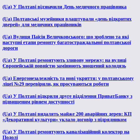
(Ua) У Полтаві відзначили День медичного працівника
(Ua) Полтавські музейники влаштували «день відкритих
дверей» для медичних працівників
(Ua) Вулиця Паїсія Величковського: що зроблено та які
наступні етапи ремонту багатостраждальної полтавської
дороги
(Ua) У Полтаві ремонтують зливову мережу: на вулиці
Європейській повністю замінюють зношений колодязь
(Ua) Енергонезалежність та нові укриття: у полтавському
ліцеї №29 перевірили, як просуваються роботи
(Ua) У Полтаві відкрили друге відділення ПриватБанку з
підвищеним рівнем доступності
(Ua) У Полтаві видалять майже 200 аварійних дерев: КП
«Декоративні культури» уклало договір з підрядником
(Ua) У Полтаві ремонтують каналізаційний колектор на
Подолі