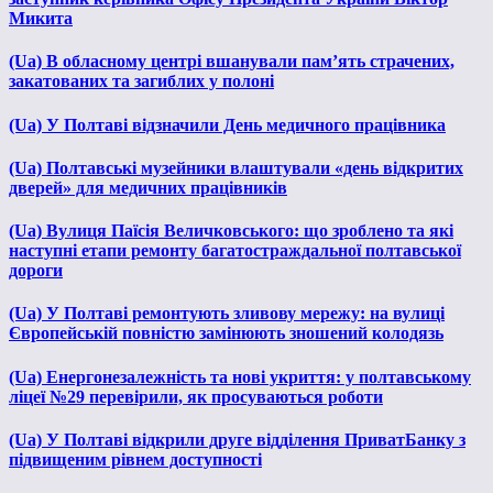
Микита
(Ua) В обласному центрі вшанували пам’ять страчених,
закатованих та загиблих у полоні
(Ua) У Полтаві відзначили День медичного працівника
(Ua) Полтавські музейники влаштували «день відкритих
дверей» для медичних працівників
(Ua) Вулиця Паїсія Величковського: що зроблено та які
наступні етапи ремонту багатостраждальної полтавської
дороги
(Ua) У Полтаві ремонтують зливову мережу: на вулиці
Європейській повністю замінюють зношений колодязь
(Ua) Енергонезалежність та нові укриття: у полтавському
ліцеї №29 перевірили, як просуваються роботи
(Ua) У Полтаві відкрили друге відділення ПриватБанку з
підвищеним рівнем доступності