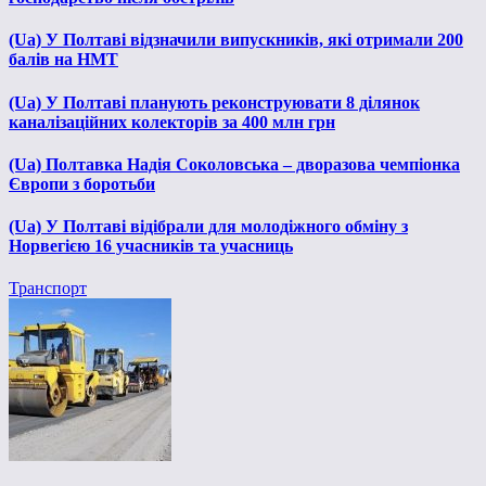
(Ua) У Полтаві відзначили випускників, які отримали 200
балів на НМТ
(Ua) У Полтаві планують реконструювати 8 ділянок
каналізаційних колекторів за 400 млн грн
(Ua) Полтавка Надія Соколовська – дворазова чемпіонка
Європи з боротьби
(Ua) У Полтаві відібрали для молодіжного обміну з
Норвегією 16 учасників та учасниць
Транспорт