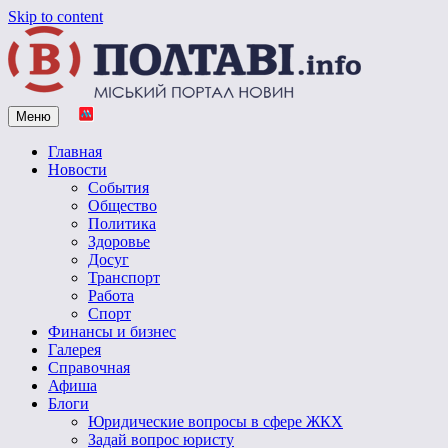
Skip to content
Меню
Vpoltave.info
Полтавский портал новостей
Главная
Новости
События
Общество
Политика
Здоровье
Досуг
Транспорт
Работа
Спорт
Финансы и бизнес
Галерея
Справочная
Афиша
Блоги
Юридические вопросы в сфере ЖКХ
Задай вопрос юристу