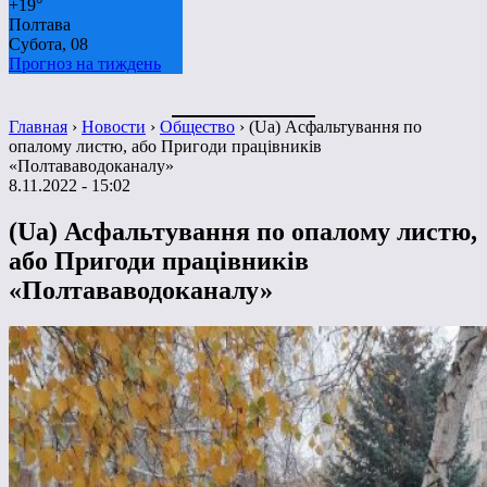
+
19°
Полтава
Субота, 08
Прогноз на тиждень
Главная
›
Новости
›
Общество
›
(Ua) Асфальтування по
опалому листю, або Пригоди працівників
«Полтававодоканалу»
8.11.2022 - 15:02
(Ua) Асфальтування по опалому листю,
або Пригоди працівників
«Полтававодоканалу»