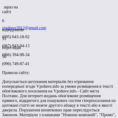
зараз на
сайті
6
vpoltave2012@gmail.com
відвідувачів
(095) 043-18-92
31
(067) 943-04-13
переглядів
(066) 394-98-34
56
(096) 749-87-41
Правила сайту:
Допускається цитування матеріалів без отримання
попередньої згоди Vpoltave.info за умови розміщення в тексті
обов'язкового посилання на Vpoltave.info - Сайт міста
Полтави. Для інтернет-видань обов'язкове розміщення
прямого, відкритого для пошукових систем гіперпосилання на
цитовані статті не нижче другого абзацу в тексті або в якості
джерела. Порушення виняткових прав переслідується
Законом. Матеріали з плашками "Новини компаній", "Промо",