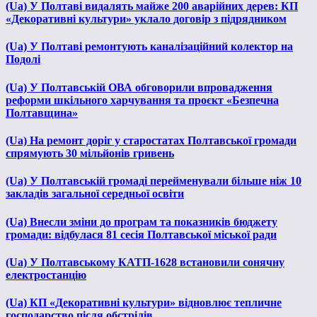
(Ua) У Полтаві видалять майже 200 аварійних дерев: КП
«Декоративні культури» уклало договір з підрядником
(Ua) У Полтаві ремонтують каналізаційний колектор на
Подолі
(Ua) У Полтавській ОВА обговорили впровадження
реформи шкільного харчування та проєкт «Безпечна
Полтавщина»
(Ua) На ремонт доріг у старостатах Полтавської громади
спрямують 30 мільйонів гривень
(Ua) У Полтавській громаді перейменували більше ніж 10
закладів загальної середньої освіти
(Ua) Внесли зміни до програм та показників бюджету
громади: відбулася 81 сесія Полтавської міської ради
(Ua) У Полтавському КАТП-1628 встановили сонячну
електростанцію
(Ua) КП «Декоративні культури» відновлює тепличне
господарство після обстрілів