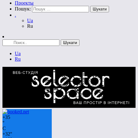
Проекты
Пошук:
.
Ua
Ru
Ua
Ru
+
35
°
C
+
32°