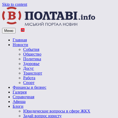
Skip to content
Меню
Vpoltave.info
Полтавский портал новостей
Главная
Новости
События
Общество
Политика
Здоровье
Досуг
Транспорт
Работа
Спорт
Финансы и бизнес
Галерея
Справочная
Афиша
Блоги
Юридические вопросы в сфере ЖКХ
Задай вопрос юристу