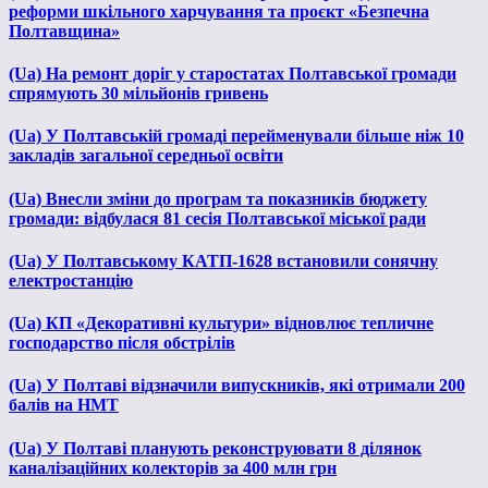
реформи шкільного харчування та проєкт «Безпечна
Полтавщина»
(Ua) На ремонт доріг у старостатах Полтавської громади
спрямують 30 мільйонів гривень
(Ua) У Полтавській громаді перейменували більше ніж 10
закладів загальної середньої освіти
(Ua) Внесли зміни до програм та показників бюджету
громади: відбулася 81 сесія Полтавської міської ради
(Ua) У Полтавському КАТП-1628 встановили сонячну
електростанцію
(Ua) КП «Декоративні культури» відновлює тепличне
господарство після обстрілів
(Ua) У Полтаві відзначили випускників, які отримали 200
балів на НМТ
(Ua) У Полтаві планують реконструювати 8 ділянок
каналізаційних колекторів за 400 млн грн