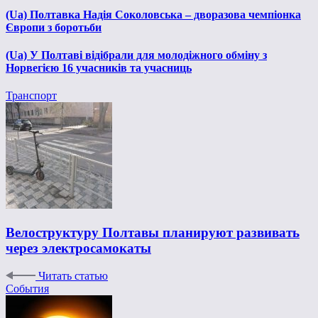
(Ua) Полтавка Надія Соколовська – дворазова чемпіонка
Європи з боротьби
(Ua) У Полтаві відібрали для молодіжного обміну з
Норвегією 16 учасників та учасниць
Транспорт
Велоструктуру Полтавы планируют развивать
через электросамокаты
Читать статью
События