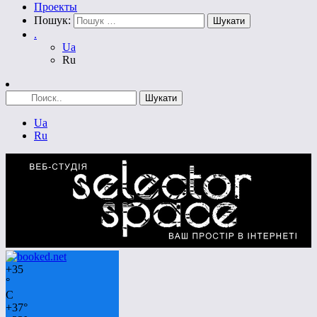
Проекты
Пошук:
.
Ua
Ru
Ua
Ru
+
35
°
C
+
37°