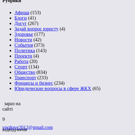
Рубрики
Афиша
(153)
Блоги
(41)
Досуг
(267)
Задай вопрос юристу
(4)
Здоровье
(177)
Новости
(42)
События
(373)
Политика
(143)
Проекти
(4)
Работа
(20)
Спорт
(134)
Общество
(834)
Транспорт
(233)
Финансы и бизнес
(234)
Юридические вопросы в сфере ЖКХ
(65)
зараз на
сайті
9
vpoltave2012@gmail.com
відвідувачів