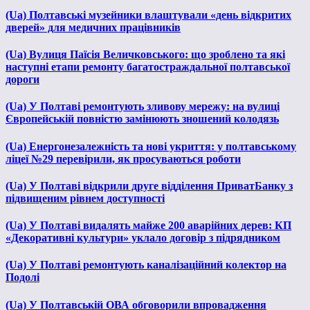
(Ua) Полтавські музейники влаштували «день відкритих
дверей» для медичних працівників
(Ua) Вулиця Паїсія Величковського: що зроблено та які
наступні етапи ремонту багатостраждальної полтавської
дороги
(Ua) У Полтаві ремонтують зливову мережу: на вулиці
Європейській повністю замінюють зношений колодязь
(Ua) Енергонезалежність та нові укриття: у полтавському
ліцеї №29 перевірили, як просуваються роботи
(Ua) У Полтаві відкрили друге відділення ПриватБанку з
підвищеним рівнем доступності
(Ua) У Полтаві видалять майже 200 аварійних дерев: КП
«Декоративні культури» уклало договір з підрядником
(Ua) У Полтаві ремонтують каналізаційний колектор на
Подолі
(Ua) У Полтавській ОВА обговорили впровадження