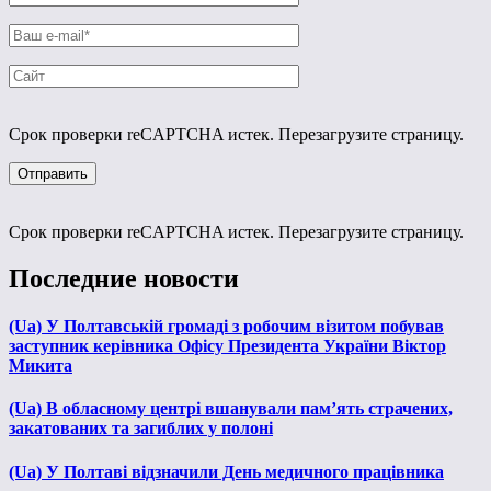
Срок проверки reCAPTCHA истек. Перезагрузите страницу.
Срок проверки reCAPTCHA истек. Перезагрузите страницу.
Последние новости
(Ua) У Полтавській громаді з робочим візитом побував
заступник керівника Офісу Президента України Віктор
Микита
(Ua) В обласному центрі вшанували пам’ять страчених,
закатованих та загиблих у полоні
(Ua) У Полтаві відзначили День медичного працівника