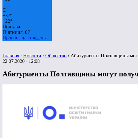
°
C
+
37°
+
22°
Полтава
П’ятниця, 07
Прогноз на тиждень
Главная
›
Новости
›
Общество
›
Абитуриенты Полтавщины могут
22.07.2020 - 12:08
Абитуриенты Полтавщины могут получи