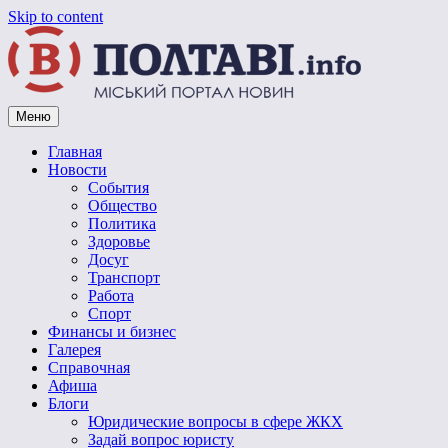
Skip to content
Меню
Vpoltave.info
Полтавский портал новостей
Главная
Новости
События
Общество
Политика
Здоровье
Досуг
Транспорт
Работа
Спорт
Финансы и бизнес
Галерея
Справочная
Афиша
Блоги
Юридические вопросы в сфере ЖКХ
Задай вопрос юристу