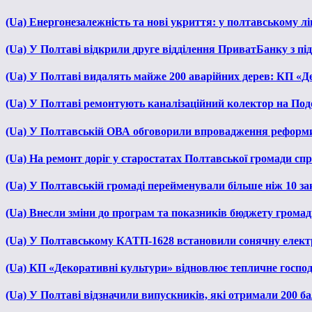
(Ua) Енергонезалежність та нові укриття: у полтавському л
(Ua) У Полтаві відкрили друге відділення ПриватБанку з п
(Ua) У Полтаві видалять майже 200 аварійних дерев: КП «Д
(Ua) У Полтаві ремонтують каналізаційний колектор на Под
(Ua) У Полтавській ОВА обговорили впровадження реформ
(Ua) На ремонт доріг у старостатах Полтавської громади сп
(Ua) У Полтавській громаді перейменували більше ніж 10 зак
(Ua) Внесли зміни до програм та показників бюджету громади
(Ua) У Полтавському КАТП-1628 встановили сонячну елект
(Ua) КП «Декоративні культури» відновлює тепличне господа
(Ua) У Полтаві відзначили випускників, які отримали 200 б