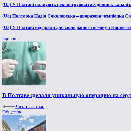
(Ua) У Полтаві планують реконструювати 8 ділянок каналіза
(Ua) Полтавка Надія Соколовська – дворазова чемпіонка Єв
(Ua) У Полтаві відібрали для молодіжного обміну з Норвегіє
Здоровье
В Полтаве сделали уникальную операцию на серд
Читать статью
Общество