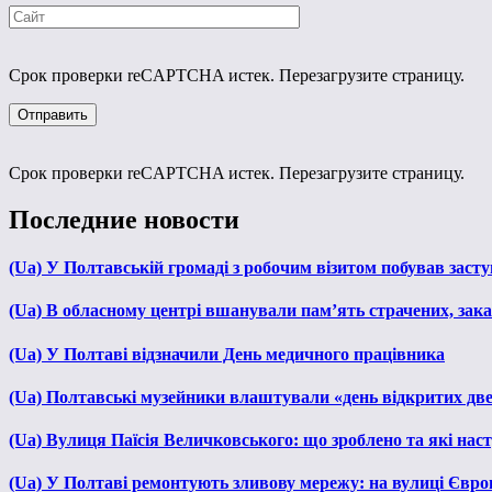
Срок проверки reCAPTCHA истек. Перезагрузите страницу.
Срок проверки reCAPTCHA истек. Перезагрузите страницу.
Последние новости
(Ua) У Полтавській громаді з робочим візитом побував зас
(Ua) В обласному центрі вшанували пам’ять страчених, зака
(Ua) У Полтаві відзначили День медичного працівника
(Ua) Полтавські музейники влаштували «день відкритих дв
(Ua) Вулиця Паїсія Величковського: що зроблено та які нас
(Ua) У Полтаві ремонтують зливову мережу: на вулиці Євр