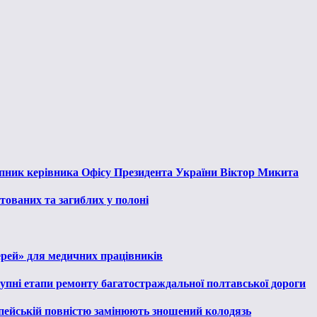
тупник керівника Офісу Президента України Віктор Микита
тованих та загиблих у полоні
ерей» для медичних працівників
тупні етапи ремонту багатостраждальної полтавської дороги
опейській повністю замінюють зношений колодязь