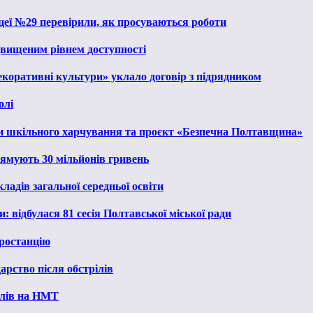
іцеї №29 перевірили, як просуваються роботи
ідвищеним рівнем доступності
екоративні культури» уклало договір з підрядником
олі
и шкільного харчування та проєкт «Безпечна Полтавщина»
рямують 30 мільйонів гривень
ладів загальної середньої освіти
: відбулася 81 сесія Полтавської міської ради
ростанцію
рство після обстрілів
алів на НМТ