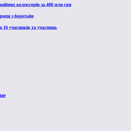
ційних колекторів за 400 млн грн
ропи з боротьби
ю 16 учасників та учасниць
це