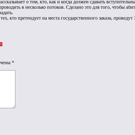
ссказывает о том, кто, как и когда должен сдавать вступительн
роводить в несколько потоков. Сделано это для того, чтобы аб
адать.
, кто претендует на места государственного заказа, проведут 1 п
ечены
*