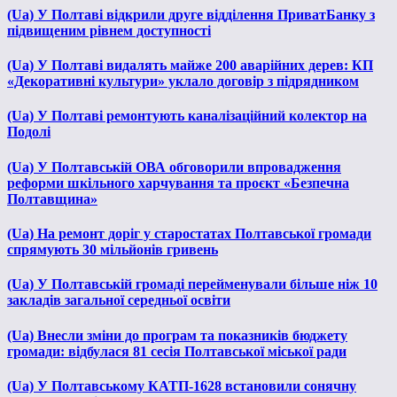
(Ua) У Полтаві відкрили друге відділення ПриватБанку з
підвищеним рівнем доступності
(Ua) У Полтаві видалять майже 200 аварійних дерев: КП
«Декоративні культури» уклало договір з підрядником
(Ua) У Полтаві ремонтують каналізаційний колектор на
Подолі
(Ua) У Полтавській ОВА обговорили впровадження
реформи шкільного харчування та проєкт «Безпечна
Полтавщина»
(Ua) На ремонт доріг у старостатах Полтавської громади
спрямують 30 мільйонів гривень
(Ua) У Полтавській громаді перейменували більше ніж 10
закладів загальної середньої освіти
(Ua) Внесли зміни до програм та показників бюджету
громади: відбулася 81 сесія Полтавської міської ради
(Ua) У Полтавському КАТП-1628 встановили сонячну