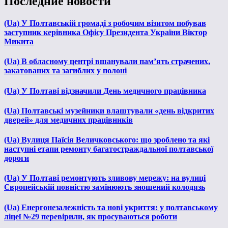
Последние новости
(Ua) У Полтавській громаді з робочим візитом побував
заступник керівника Офісу Президента України Віктор
Микита
(Ua) В обласному центрі вшанували пам’ять страчених,
закатованих та загиблих у полоні
(Ua) У Полтаві відзначили День медичного працівника
(Ua) Полтавські музейники влаштували «день відкритих
дверей» для медичних працівників
(Ua) Вулиця Паїсія Величковського: що зроблено та які
наступні етапи ремонту багатостраждальної полтавської
дороги
(Ua) У Полтаві ремонтують зливову мережу: на вулиці
Європейській повністю замінюють зношений колодязь
(Ua) Енергонезалежність та нові укриття: у полтавському
ліцеї №29 перевірили, як просуваються роботи