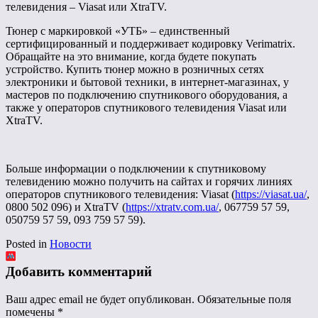
телевидения – Viasat или XtraTV.
Тюнер с маркировкой «УТБ» – единственный
сертифицированный и поддерживает кодировку Verimatrix.
Обращайте на это внимание, когда будете покупать
устройство. Купить тюнер можно в розничных сетях
электроники и бытовой техники, в интернет-магазинах, у
мастеров по подключению спутникового оборудования, а
также у операторов спутникового телевидения Viasat или
XtraTV.
Больше информации о подключении к спутниковому
телевидению можно получить на сайтах и ​​горячих линиях
операторов спутникового телевидения: Viasat (
https://viasat.ua/
,
0800 502 096) и XtraTV (
https://xtratv.com.ua/
, 067759 57 59,
050759 57 59, 093 759 57 59).
Posted in
Новости
Добавить комментарий
Ваш адрес email не будет опубликован.
Обязательные поля
помечены
*