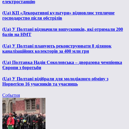
електростанцію
(Ua) КП «Декоративні культури» відновлює тепличне
господарство після обстрілів
(Ua) У Полтаві відзначили випускників, які отримали 200
балів на НМТ
(Ua) У Полтаві планують реконструювати 8 ділянок
каналізаційних колекторів за 400 млн грн
(Ua) Полтавка Надія Соколовська – дворазова чемпіонка
Європи з боротьби
(Ua) У Полтаві відібрали для молодіжного обміну з
Норвегією 16 учасників та учасниць
События