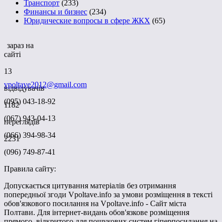
Транспорт
(233)
Финансы и бизнес
(234)
Юридические вопросы в сфере ЖКХ
(65)
зараз на
сайті
13
vpoltave2012@gmail.com
відвідувачів
(095) 043-18-92
1182
(067) 943-04-13
переглядів
(066) 394-98-34
2231
(096) 749-87-41
Правила сайту:
Допускається цитування матеріалів без отримання
попередньої згоди Vpoltave.info за умови розміщення в тексті
обов'язкового посилання на Vpoltave.info - Сайт міста
Полтави. Для інтернет-видань обов'язкове розміщення
прямого, відкритого для пошукових систем гіперпосилання на