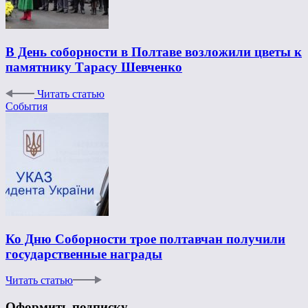
В День соборности в Полтаве возложили цветы к
памятнику Тарасу Шевченко
Читать статью
События
Ко Дню Соборности трое полтавчан получили
государственные награды
Читать статью
Оформить подписку