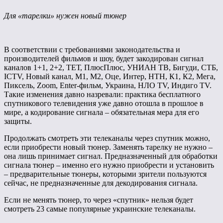
Для «тарелки» нужен новый тюнер
В соответствии с требованиями законодательства и
производителей фильмов и шоу, будет закодирован сигнал
каналов 1+1, 2+2, ТЕТ, ПлюсПлюс, УНИАН ТВ, Бигуди, СТБ,
ICTV, Новый канал, М1, М2, Оце, Интер, НТН, К1, К2, Мега,
Пиксель, Zoom, Enter-фильм, Украина, НЛО TV, Индиго TV.
Такие изменения давно назревали: практика бесплатного
спутникового телевидения уже давно отошла в прошлое в
мире, а кодирование сигнала – обязательная мера для его
защиты.
Продолжать смотреть эти телеканалы через спутник можно,
если приобрести новый тюнер. Заменять тарелку не нужно –
она ​​лишь принимает сигнал. Предназначенный для обработки
сигнала тюнер – именно его нужно приобрести и установить
– предварительные тюнеры, которыми зрители пользуются
сейчас, не предназначенные для декодирования сигнала.
Если не менять тюнер, то через «спутник» нельзя будет
смотреть 23 самые популярные украинские телеканалы.