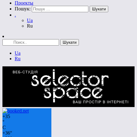
Проекты
Пошук:
.
Ua
Ru
Ua
Ru
+
35
°
C
+
36°