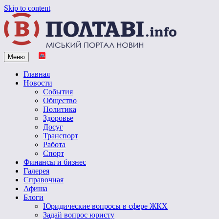
Skip to content
Меню
Vpoltave.info
Полтавский портал новостей
Главная
Новости
События
Общество
Политика
Здоровье
Досуг
Транспорт
Работа
Спорт
Финансы и бизнес
Галерея
Справочная
Афиша
Блоги
Юридические вопросы в сфере ЖКХ
Задай вопрос юристу