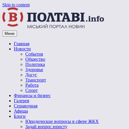
Skip to content
Меню
Vpoltave.info
Полтавский портал новостей
Главная
Новости
События
Общество
Политика
Здоровье
Досуг
Транспорт
Работа
Спорт
Финансы и бизнес
Галерея
Справочная
Афиша
Блоги
Юридические вопросы в сфере ЖКХ
Задай вопрос юристу