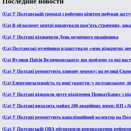
Последние новости
(Ua) У Полтавській громаді з робочим візитом побував зас
(Ua) В обласному центрі вшанували пам’ять страчених, зака
(Ua) У Полтаві відзначили День медичного працівника
(Ua) Полтавські музейники влаштували «день відкритих дв
(Ua) Вулиця Паїсія Величковського: що зроблено та які нас
(Ua) У Полтаві ремонтують зливову мережу: на вулиці Євр
(Ua) Енергонезалежність та нові укриття: у полтавському л
(Ua) У Полтаві відкрили друге відділення ПриватБанку з п
(Ua) У Полтаві видалять майже 200 аварійних дерев: КП «Д
(Ua) У Полтаві ремонтують каналізаційний колектор на Под
(Ua) У Полтавській ОВА обговорили впровадження реформ