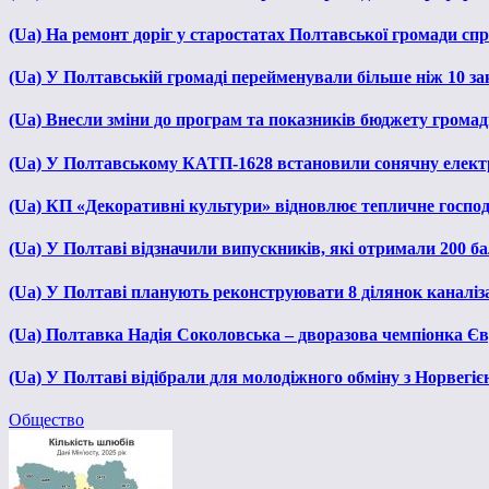
(Ua) На ремонт доріг у старостатах Полтавської громади сп
(Ua) У Полтавській громаді перейменували більше ніж 10 зак
(Ua) Внесли зміни до програм та показників бюджету громади
(Ua) У Полтавському КАТП-1628 встановили сонячну елект
(Ua) КП «Декоративні культури» відновлює тепличне господа
(Ua) У Полтаві відзначили випускників, які отримали 200 б
(Ua) У Полтаві планують реконструювати 8 ділянок каналіза
(Ua) Полтавка Надія Соколовська – дворазова чемпіонка Єв
(Ua) У Полтаві відібрали для молодіжного обміну з Норвегіє
Общество