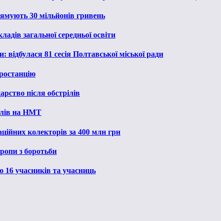
рямують 30 мільйонів гривень
ладів загальної середньої освіти
: відбулася 81 сесія Полтавської міської ради
ростанцію
рство після обстрілів
алів на НМТ
ційних колекторів за 400 млн грн
ропи з боротьби
ю 16 учасників та учасниць