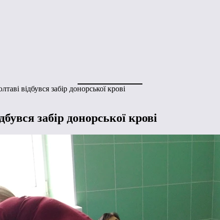
олтаві відбувся забір донорської крові
ідбувся забір донорської крові