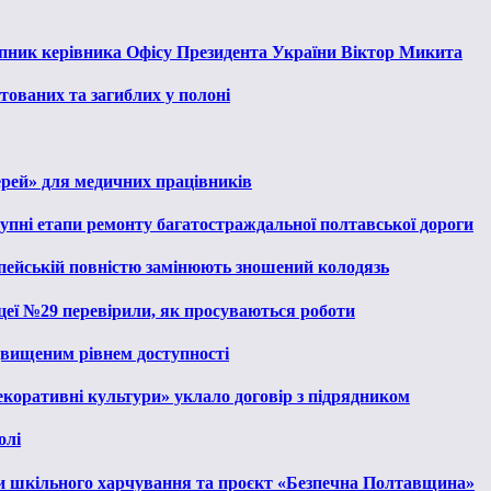
тупник керівника Офісу Президента України Віктор Микита
тованих та загиблих у полоні
ерей» для медичних працівників
тупні етапи ремонту багатостраждальної полтавської дороги
опейській повністю замінюють зношений колодязь
іцеї №29 перевірили, як просуваються роботи
ідвищеним рівнем доступності
екоративні культури» уклало договір з підрядником
олі
и шкільного харчування та проєкт «Безпечна Полтавщина»