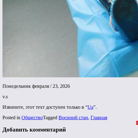
Понедельник февраля / 23, 2026
v.s
Извините, этот техт доступен только в “
Ua
”.
Posted in
Общество
Tagged
Воєнний стан
,
Главная
Добавить комментарий