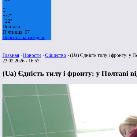
°
C
+
37°
+
22°
Полтава
П’ятниця, 07
Прогноз на тиждень
Главная
›
Новости
›
Общество
›
(Ua) Єдність тилу і фронту: у П
23.02.2026 - 16:57
(Ua) Єдність тилу і фронту: у Полтаві в