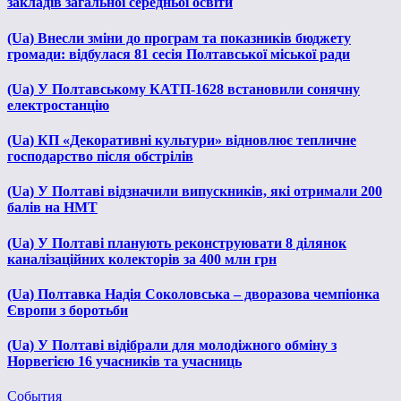
закладів загальної середньої освіти
(Ua) Внесли зміни до програм та показників бюджету
громади: відбулася 81 сесія Полтавської міської ради
(Ua) У Полтавському КАТП-1628 встановили сонячну
електростанцію
(Ua) КП «Декоративні культури» відновлює тепличне
господарство після обстрілів
(Ua) У Полтаві відзначили випускників, які отримали 200
балів на НМТ
(Ua) У Полтаві планують реконструювати 8 ділянок
каналізаційних колекторів за 400 млн грн
(Ua) Полтавка Надія Соколовська – дворазова чемпіонка
Європи з боротьби
(Ua) У Полтаві відібрали для молодіжного обміну з
Норвегією 16 учасників та учасниць
События