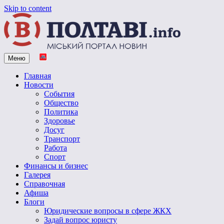
Skip to content
Меню
Vpoltave.info
Полтавский портал новостей
Главная
Новости
События
Общество
Политика
Здоровье
Досуг
Транспорт
Работа
Спорт
Финансы и бизнес
Галерея
Справочная
Афиша
Блоги
Юридические вопросы в сфере ЖКХ
Задай вопрос юристу