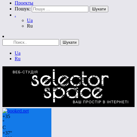
Проекты
Пошук:
.
Ua
Ru
Ua
Ru
+
35
°
C
+
37°