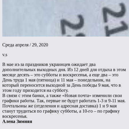
Среда апреля / 29, 2020
v.s
В мае из-за праздников украинцев ожидает два
дополнительных выходных дня. Из 12 дней для отдыха в этом
месяце десять – это субботы и воскресенья, а еще два – это
День труда 1 мая (пятница) и 11 мая – понедельник, на
который переносится выходной за День победы 9 мая, что в
этом году приходится на субботу.
В связи с этим банки, а также «Новая почта» изменили свои
графики работы. Так, первые не будут работать 1-3 и 9-11 мая.
Почтальоны же (отделения и адресная доставка) 1 и 9 мая
станут трудиться по графику субботы, а 10-го – по графику
воскресенья.
Алена Зимняя