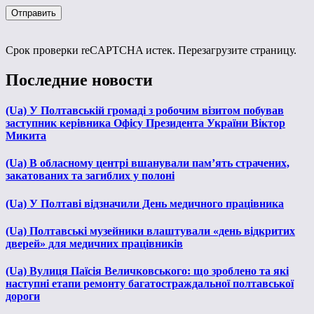
Срок проверки reCAPTCHA истек. Перезагрузите страницу.
Последние новости
(Ua) У Полтавській громаді з робочим візитом побував
заступник керівника Офісу Президента України Віктор
Микита
(Ua) В обласному центрі вшанували пам’ять страчених,
закатованих та загиблих у полоні
(Ua) У Полтаві відзначили День медичного працівника
(Ua) Полтавські музейники влаштували «день відкритих
дверей» для медичних працівників
(Ua) Вулиця Паїсія Величковського: що зроблено та які
наступні етапи ремонту багатостраждальної полтавської
дороги