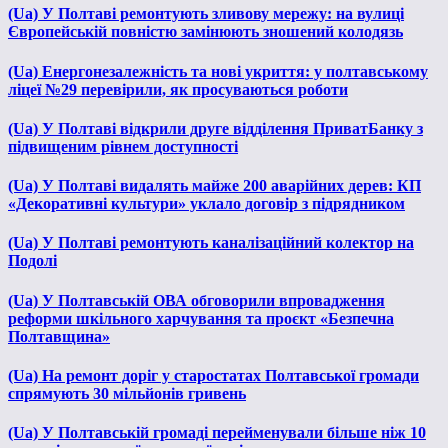
(Ua) У Полтаві ремонтують зливову мережу: на вулиці
Європейській повністю замінюють зношений колодязь
(Ua) Енергонезалежність та нові укриття: у полтавському
ліцеї №29 перевірили, як просуваються роботи
(Ua) У Полтаві відкрили друге відділення ПриватБанку з
підвищеним рівнем доступності
(Ua) У Полтаві видалять майже 200 аварійних дерев: КП
«Декоративні культури» уклало договір з підрядником
(Ua) У Полтаві ремонтують каналізаційний колектор на
Подолі
(Ua) У Полтавській ОВА обговорили впровадження
реформи шкільного харчування та проєкт «Безпечна
Полтавщина»
(Ua) На ремонт доріг у старостатах Полтавської громади
спрямують 30 мільйонів гривень
(Ua) У Полтавській громаді перейменували більше ніж 10