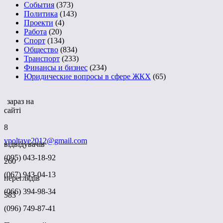
События
(373)
Политика
(143)
Проекти
(4)
Работа
(20)
Спорт
(134)
Общество
(834)
Транспорт
(233)
Финансы и бизнес
(234)
Юридические вопросы в сфере ЖКХ
(65)
зараз на
сайті
8
vpoltave2012@gmail.com
відвідувачів
(095) 043-18-92
260
(067) 943-04-13
переглядів
(066) 394-98-34
583
(096) 749-87-41