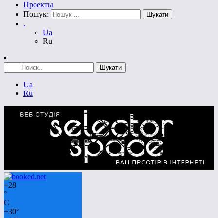
Проекты
Пошук:
.
Ua
Ru
Ua
Ru
+
28
°
C
+
30°