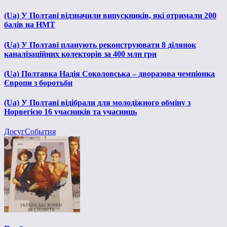
(Ua) У Полтаві відзначили випускників, які отримали 200
балів на НМТ
(Ua) У Полтаві планують реконструювати 8 ділянок
каналізаційних колекторів за 400 млн грн
(Ua) Полтавка Надія Соколовська – дворазова чемпіонка
Європи з боротьби
(Ua) У Полтаві відібрали для молодіжного обміну з
Норвегією 16 учасників та учасниць
Досуг
События