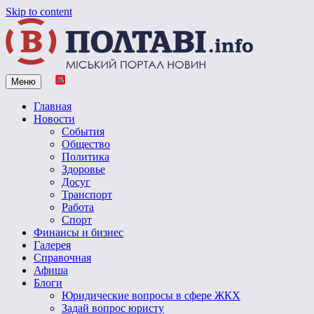
Skip to content
Меню
Vpoltave.info
Полтавский портал новостей
Главная
Новости
События
Общество
Политика
Здоровье
Досуг
Транспорт
Работа
Спорт
Финансы и бизнес
Галерея
Справочная
Афиша
Блоги
Юридические вопросы в сфере ЖКХ
Задай вопрос юристу