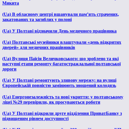
Микита
(Ua) В обласному центрі вшанували пам’ять страчених,
закатованих та загиблих у полоні
(Ua) У Полтаві відзначили День медичного працівника
(Ua) Полтавські музейники влаштували «день відкритих
дверей» для медичних працівників
(Ua) Вулиця Паїсія Величковського: що зроблено та які
наступні етапи ремонту багатостраждальної полтавської
дороги
(Ua) У Полтаві ремонтують зливову мережу: на вулиці
Європейській повністю замінюють зношений колодязь
(Ua) Енергонезалежність та нові укриття: у полтавському
ліцеї №29 перевірили, як просуваються роботи
(Ua) У Полтаві відкрили друге відділення ПриватБанку з
підвищеним рівнем доступності