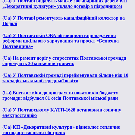
(Ua) У Полтаві видалять майже 200 аварійних дерев: КП
«Декоративні культури» уклало договір з підрядником
(Ua) У Полтаві ремонтують каналізаційний колектор на
Подолі
(Ua) У Полтавській ОВА обговорили впровадження
реформи шкільного харчування та проєкт «Безпечна
Полтавщина»
(Ua) На ремонт доріг у старостатах Полтавської громади
спрямують 30 мільйонів гривень
(Ua) У Полтавській громаді перейменували більше ніж 10
закладів загальної середньої освіти
(Ua) Внесли зміни до програм та показників бюджету
громади: відбулася 81 сесія Полтавської міської ради
(Ua) У Полтавському КАТП-1628 встановили сонячну
електростанцію
(Ua) КП «Декоративні культури» відновлює тепличне
господарство після обстрілів