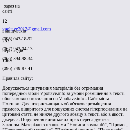
зараз на
сайті
12
vpoltave2012@gmail.com
відвідувачів
(095) 043-18-92
283
(067) 943-04-13
переглядів
(066) 394-98-34
1063
(096) 749-87-41
Правила сайту:
Допускається цитування матеріалів без отримання
попередньої згоди Vpoltave.info за умови розміщення в тексті
обов'язкового посилання на Vpoltave.info - Сайт міста
Полтави. Для інтернет-видань обов'язкове розміщення
прямого, відкритого для пошукових систем гіперпосилання на
цитовані статті не нижче другого абзацу в тексті або в якості
джерела. Порушення виняткових прав переслідується
Законом. Матеріали з плашками "Новини компаній", "Промо",
"Партнерський матеріал", "Політичні новини", "Прес-реліз"