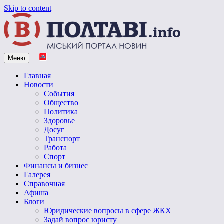
Skip to content
Меню
Vpoltave.info
Полтавский портал новостей
Главная
Новости
События
Общество
Политика
Здоровье
Досуг
Транспорт
Работа
Спорт
Финансы и бизнес
Галерея
Справочная
Афиша
Блоги
Юридические вопросы в сфере ЖКХ
Задай вопрос юристу