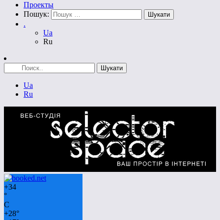
Проекты
Пошук:
.
Ua
Ru
Ua
Ru
+
34
°
C
+
28°