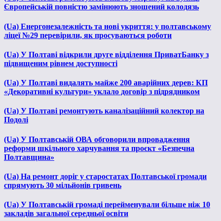
Європейській повністю замінюють зношений колодязь
(Ua) Енергонезалежність та нові укриття: у полтавському
ліцеї №29 перевірили, як просуваються роботи
(Ua) У Полтаві відкрили друге відділення ПриватБанку з
підвищеним рівнем доступності
(Ua) У Полтаві видалять майже 200 аварійних дерев: КП
«Декоративні культури» уклало договір з підрядником
(Ua) У Полтаві ремонтують каналізаційний колектор на
Подолі
(Ua) У Полтавській ОВА обговорили впровадження
реформи шкільного харчування та проєкт «Безпечна
Полтавщина»
(Ua) На ремонт доріг у старостатах Полтавської громади
спрямують 30 мільйонів гривень
(Ua) У Полтавській громаді перейменували більше ніж 10
закладів загальної середньої освіти