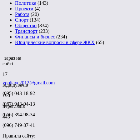
Политика
(143)
Проекти
(4)
Работа
(20)
Спорт
(134)
Общество
(834)
Транспорт
(233)
Финансы и бизнес
(234)
Юридические вопросы в сфере ЖКХ
(65)
зараз на
сайті
17
vpoltave2012@gmail.com
відвідувачів
(095) 043-18-92
190
(067) 943-04-13
переглядів
(066) 394-98-34
443
(096) 749-87-41
Правила сайту: