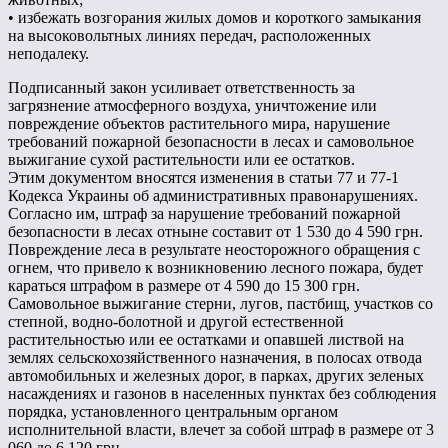
• избежать возгорания жилых домов и короткого замыкания
на высоковольтных линиях передач, расположенных
неподалеку.
Подписанный закон усиливает ответственность за
загрязнение атмосферного воздуха, уничтожение или
повреждение объектов растительного мира, нарушение
требований пожарной безопасности в лесах и самовольное
выжигание сухой растительности или ее остатков.
Этим документом вносятся изменения в статьи 77 и 77-1
Кодекса Украины об административных правонарушениях.
Согласно им, штраф за нарушение требований пожарной
безопасности в лесах отныне составит от 1 530 до 4 590 грн.
Повреждение леса в результате неосторожного обращения с
огнем, что привело к возникновению лесного пожара, будет
караться штрафом в размере от 4 590 до 15 300 грн.
Самовольное выжигание стерни, лугов, пастбищ, участков со
степной, водно-болотной и другой естественной
растительностью или ее остатками и опавшей листвой на
землях сельскохозяйственного назначения, в полосах отвода
автомобильных и железных дорог, в парках, других зеленых
насаждениях и газонов в населенных пунктах без соблюдения
порядка, установленного центральным органом
исполнительной власти, влечет за собой штраф в размере от 3
060 до 6 120 грн.