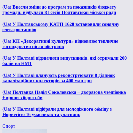
(Ua) Внесли зміни до програм та показників бюджету
громади: відбулася 81 сесія Полтавської міської ради
(Ua) У Полтавському КАТП-1628 встановили сонячну
електростанцію
(Ua) КП «Декоративні культури» відновлює тепличне
господарство після обстрілів
(Ua) У Полтаві відзначили випускників, які отримали 200
балів на НМТ
(Ua) У Полтаві планують реконструювати 8 ділянок
каналізаційних колекторів за 400 млн грн
(Ua) Полтавка Надія Соколовська – дворазова чемпіонка
Європи з боротьби
(Ua) У Полтаві відібрали для молодіжного обміну з
Норвегією 16 учасників та учасниць
Спорт