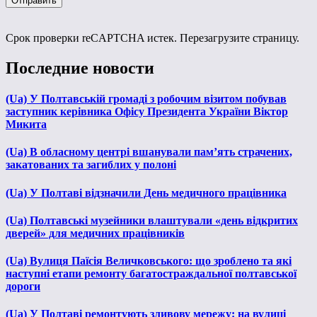
Срок проверки reCAPTCHA истек. Перезагрузите страницу.
Последние новости
(Ua) У Полтавській громаді з робочим візитом побував
заступник керівника Офісу Президента України Віктор
Микита
(Ua) В обласному центрі вшанували пам’ять страчених,
закатованих та загиблих у полоні
(Ua) У Полтаві відзначили День медичного працівника
(Ua) Полтавські музейники влаштували «день відкритих
дверей» для медичних працівників
(Ua) Вулиця Паїсія Величковського: що зроблено та які
наступні етапи ремонту багатостраждальної полтавської
дороги
(Ua) У Полтаві ремонтують зливову мережу: на вулиці