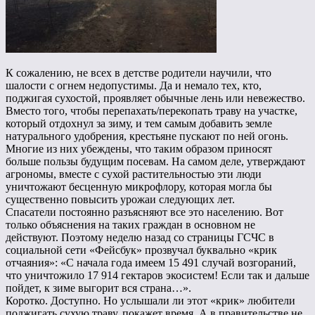
К сожалению, не всех в детстве родители научили, что
шалости с огнем недопустимы. Да и немало тех, кто,
поджигая сухостой, проявляет обычные лень или невежество.
Вместо того, чтобы перепахать/перекопать траву на участке,
который отдохнул за зиму, и тем самым добавить земле
натурального удобрения, крестьяне пускают по ней огонь.
Многие из них убеждены, что таким образом приносят
больше пользы будущим посевам. На самом деле, утверждают
агрономы, вместе с сухой растительностью эти люди
уничтожают бесценную микрофлору, которая могла бы
существенно повысить урожаи следующих лет.
Спасатели постоянно разъясняют все это населению. Вот
только объяснения на таких граждан в основном не
действуют. Поэтому неделю назад со страницы ГСЧС в
социальной сети «Фейсбук» прозвучал буквально «крик
отчаяния»: «С начала года имеем 15 491 случай возгораний,
что уничтожило 17 914 гектаров экосистем! Если так и дальше
пойдет, к зиме выгорит вся страна…».
Коротко. Доступно. Но услышали ли этот «крик» любители
поджигать сухую траву, покажет время. А в правительстве не