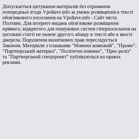
Допускається цитування матеріалів без отримання
попередньої згоди Vpoltave.info за умови розміщення в тексті
обов'язкового посилання на Vpoltave.info - Сайт міста
Полтави. Для інтернет-видань обов'язкове розміщення
прямого, відкритого для пошукових систем гіперпосилання на
цитовані статті не нижче другого абзацу в тексті або в якості
джерела. Порушення виняткових прав переслідується
Законом. Матеріали з плашками "Новини компаній", "Промо",
"Партнерський матеріал", "Політичні новини", "Прес-реліз"
та "Партнерський спецпроект" публікуються на правах
реклами.