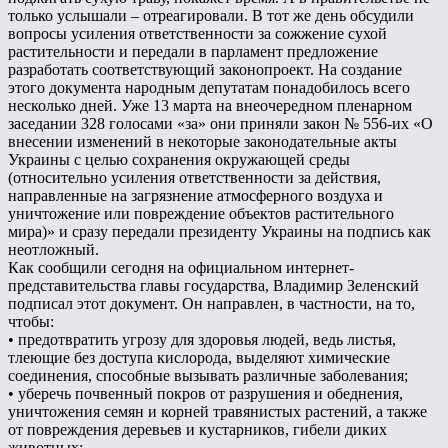
только услышали – отреагировали. В тот же день обсудили
вопросы усиления ответственности за сожжение сухой
растительности и передали в парламент предложение
разработать соответствующий законопроект. На создание
этого документа народным депутатам понадобилось всего
несколько дней. Уже 13 марта на внеочередном пленарном
заседании 328 голосами «за» они приняли закон № 556-их «О
внесении изменений в некоторые законодательные акты
Украины с целью сохранения окружающей среды
(относительно усиления ответственности за действия,
направленные на загрязнение атмосферного воздуха и
уничтожение или повреждение объектов растительного
мира)» и сразу передали президенту Украины на подпись как
неотложный.
Как сообщили сегодня на официальном интернет-
представительства главы государства, Владимир Зеленский
подписал этот документ. Он направлен, в частности, на то,
чтобы:
• предотвратить угрозу для здоровья людей, ведь листья,
тлеющие без доступа кислорода, выделяют химические
соединения, способные вызывать различные заболевания;
• уберечь почвенный покров от разрушения и обеднения,
уничтожения семян и корней травянистых растений, а также
от повреждения деревьев и кустарников, гибели диких
животных;