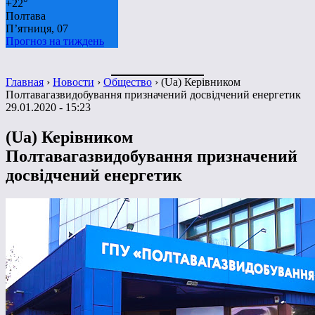
+
22°
Полтава
П’ятниця, 07
Прогноз на тиждень
Главная
›
Новости
›
Общество
›
(Ua) Керівником
Полтавагазвидобування призначений досвідчений енергетик
29.01.2020 - 15:23
(Ua) Керівником
Полтавагазвидобування призначений
досвідчений енергетик