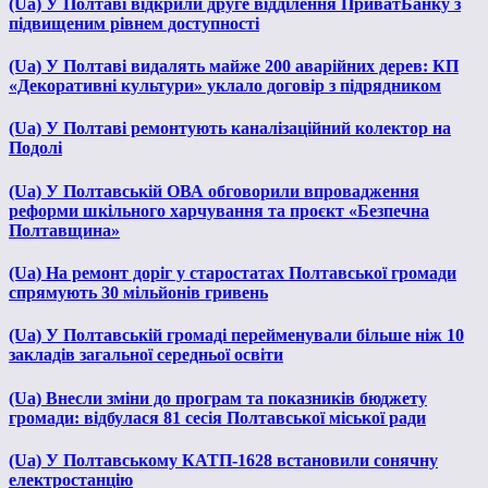
(Ua) У Полтаві відкрили друге відділення ПриватБанку з
підвищеним рівнем доступності
(Ua) У Полтаві видалять майже 200 аварійних дерев: КП
«Декоративні культури» уклало договір з підрядником
(Ua) У Полтаві ремонтують каналізаційний колектор на
Подолі
(Ua) У Полтавській ОВА обговорили впровадження
реформи шкільного харчування та проєкт «Безпечна
Полтавщина»
(Ua) На ремонт доріг у старостатах Полтавської громади
спрямують 30 мільйонів гривень
(Ua) У Полтавській громаді перейменували більше ніж 10
закладів загальної середньої освіти
(Ua) Внесли зміни до програм та показників бюджету
громади: відбулася 81 сесія Полтавської міської ради
(Ua) У Полтавському КАТП-1628 встановили сонячну
електростанцію