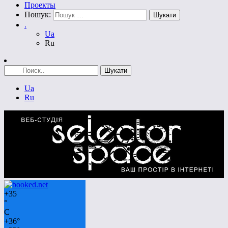
Проекты
Пошук:
.
Ua
Ru
Ua
Ru
+
35
°
C
+
36°