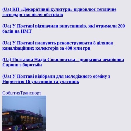
(Ua) КП «Декоративні культури» відновлює тепличне
господарство після обстрілів
(Ua) У Полтаві відзначили випускників, які отримали 200
балів на НМТ
(Ua) У Полтаві планують реконструювати 8 ділянок
каналізаційних колекторів за 400 млн грн
(Ua) Полтавка Надія Соколовська – дворазова чемпіонка
Європи з боротьби
(Ua) У Полтаві відібрали для молодіжного обміну з
Норвегією 16 учасників та учасниць
События
Транспорт