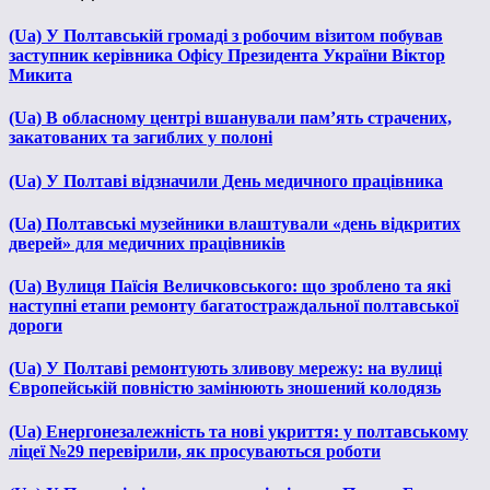
(Ua) У Полтавській громаді з робочим візитом побував
заступник керівника Офісу Президента України Віктор
Микита
(Ua) В обласному центрі вшанували пам’ять страчених,
закатованих та загиблих у полоні
(Ua) У Полтаві відзначили День медичного працівника
(Ua) Полтавські музейники влаштували «день відкритих
дверей» для медичних працівників
(Ua) Вулиця Паїсія Величковського: що зроблено та які
наступні етапи ремонту багатостраждальної полтавської
дороги
(Ua) У Полтаві ремонтують зливову мережу: на вулиці
Європейській повністю замінюють зношений колодязь
(Ua) Енергонезалежність та нові укриття: у полтавському
ліцеї №29 перевірили, як просуваються роботи