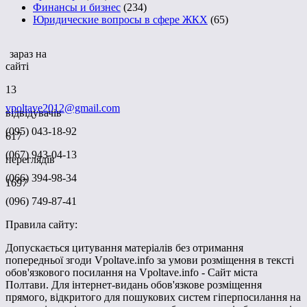
Финансы и бизнес
(234)
Юридические вопросы в сфере ЖКХ
(65)
зараз на
сайті
13
vpoltave2012@gmail.com
відвідувачів
(095) 043-18-92
617
(067) 943-04-13
переглядів
(066) 394-98-34
1697
(096) 749-87-41
Правила сайту:
Допускається цитування матеріалів без отримання
попередньої згоди Vpoltave.info за умови розміщення в тексті
обов'язкового посилання на Vpoltave.info - Сайт міста
Полтави. Для інтернет-видань обов'язкове розміщення
прямого, відкритого для пошукових систем гіперпосилання на