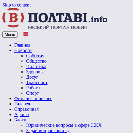
Skip to content
Меню
Vpoltave.info
Полтавский портал новостей
Главная
Новости
События
Общество
Политика
Здоровье
Досуг
Транспорт
Работа
Спорт
Финансы и бизнес
Галерея
Справочная
Афиша
Блоги
Юридические вопросы в сфере ЖКХ
Задай вопрос юристу