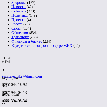
Здоровье
(177)
Новости
(42)
События
(373)
Политика
(143)
Проекти
(4)
Работа
(20)
Спорт
(134)
Общество
(834)
Транспорт
(233)
Финансы и бизнес
(234)
Юридические вопросы в сфере ЖКХ
(65)
зараз на
сайті
9
vpoltave2012@gmail.com
відвідувачів
(095) 043-18-92
347
(067) 943-04-13
переглядів
(066) 394-98-34
774