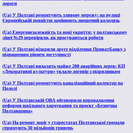
дороги
(Ua) У Полтаві ремонтують зливову мережу: на вулиці
Європейській повністю замінюють зношений колодязь
(Ua) Енергонезалежність та нові укриття: у полтавському
ліцеї №29 перевірили, як просуваються роботи
(Ua) У Полтаві відкрили друге відділення ПриватБанку з
підвищеним рівнем доступності
(Ua) У Полтаві видалять майже 200 аварійних дерев: КП
«Декоративні культури» уклало договір з підрядником
(Ua) У Полтаві ремонтують каналізаційний колектор на
Подолі
(Ua) У Полтавській ОВА обговорили впровадження
реформи шкільного харчування та проєкт «Безпечна
Полтавщина»
(Ua) На ремонт доріг у старостатах Полтавської громади
спрямують 30 мільйонів гривень