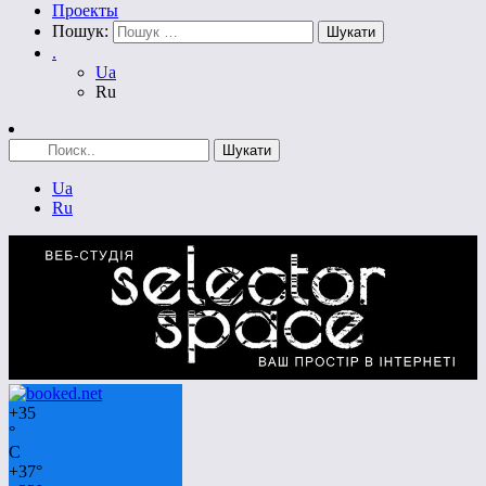
Проекты
Пошук:
.
Ua
Ru
Ua
Ru
+
35
°
C
+
37°