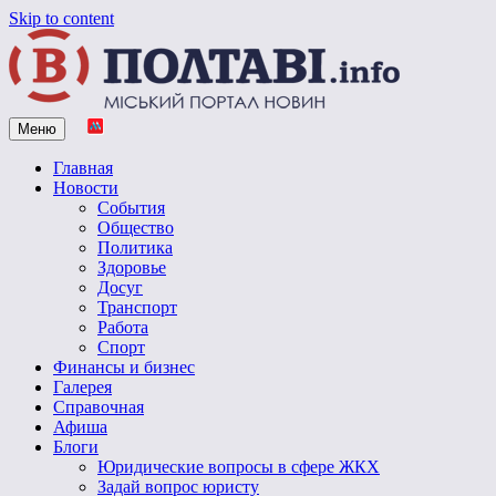
Skip to content
Меню
Vpoltave.info
Полтавский портал новостей
Главная
Новости
События
Общество
Политика
Здоровье
Досуг
Транспорт
Работа
Спорт
Финансы и бизнес
Галерея
Справочная
Афиша
Блоги
Юридические вопросы в сфере ЖКХ
Задай вопрос юристу