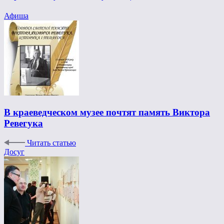
Афиша
В краеведческом музее почтят память Виктора
Ревегука
Читать статью
Досуг