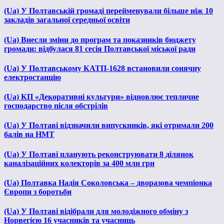
(Ua) У Полтавській громаді перейменували більше ніж 10
закладів загальної середньої освіти
(Ua) Внесли зміни до програм та показників бюджету
громади: відбулася 81 сесія Полтавської міської ради
(Ua) У Полтавському КАТП-1628 встановили сонячну
електростанцію
(Ua) КП «Декоративні культури» відновлює тепличне
господарство після обстрілів
(Ua) У Полтаві відзначили випускників, які отримали 200
балів на НМТ
(Ua) У Полтаві планують реконструювати 8 ділянок
каналізаційних колекторів за 400 млн грн
(Ua) Полтавка Надія Соколовська – дворазова чемпіонка
Європи з боротьби
(Ua) У Полтаві відібрали для молодіжного обміну з
Норвегією 16 учасників та учасниць