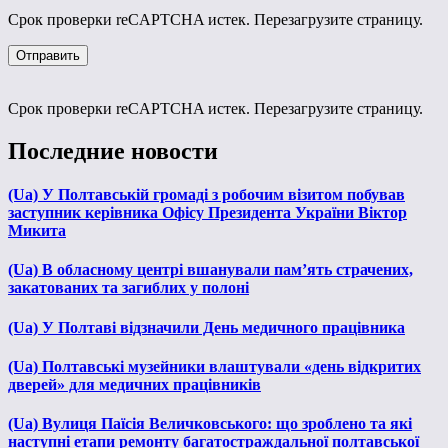
Срок проверки reCAPTCHA истек. Перезагрузите страницу.
Срок проверки reCAPTCHA истек. Перезагрузите страницу.
Последние новости
(Ua) У Полтавській громаді з робочим візитом побував
заступник керівника Офісу Президента України Віктор
Микита
(Ua) В обласному центрі вшанували пам’ять страчених,
закатованих та загиблих у полоні
(Ua) У Полтаві відзначили День медичного працівника
(Ua) Полтавські музейники влаштували «день відкритих
дверей» для медичних працівників
(Ua) Вулиця Паїсія Величковського: що зроблено та які
наступні етапи ремонту багатостраждальної полтавської