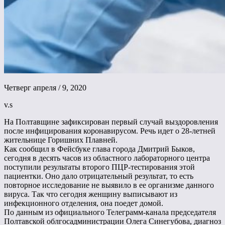
Четверг апреля / 9, 2020
v.s
На Полтавщине зафиксирован первый случай выздоровления
после инфицирования коронавирусом. Речь идет о 28-летней
жительнице Горишних Плавней.
Как сообщил в Фейсбуке глава города Дмитрий Быков,
сегодня в десять часов из областного лабораторного центра
поступили результаты второго ПЦР-тестирования этой
пациентки. Оно дало отрицательный результат, то есть
повторное исследование не выявило в ее организме данного
вируса. Так что сегодня женщину выписывают из
инфекционного отделения, она поедет домой.
По данным из официального Телеграмм-канала председателя
Полтавской облгосадминистрации Олега Синегубова, диагноз