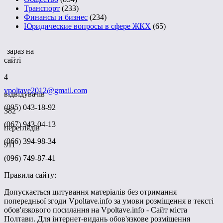
Транспорт
(233)
Финансы и бизнес
(234)
Юридические вопросы в сфере ЖКХ
(65)
зараз на
сайті
4
vpoltave2012@gmail.com
відвідувачів
(095) 043-18-92
382
(067) 943-04-13
переглядів
(066) 394-98-34
911
(096) 749-87-41
Правила сайту:
Допускається цитування матеріалів без отримання
попередньої згоди Vpoltave.info за умови розміщення в тексті
обов'язкового посилання на Vpoltave.info - Сайт міста
Полтави. Для інтернет-видань обов'язкове розміщення