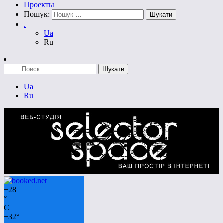
Проекты
Пошук:
.
Ua
Ru
Ua
Ru
+
28
°
C
+
32°