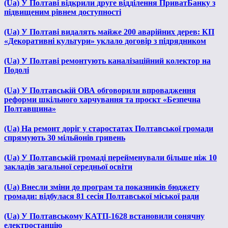
(Ua) У Полтаві відкрили друге відділення ПриватБанку з
підвищеним рівнем доступності
(Ua) У Полтаві видалять майже 200 аварійних дерев: КП
«Декоративні культури» уклало договір з підрядником
(Ua) У Полтаві ремонтують каналізаційний колектор на
Подолі
(Ua) У Полтавській ОВА обговорили впровадження
реформи шкільного харчування та проєкт «Безпечна
Полтавщина»
(Ua) На ремонт доріг у старостатах Полтавської громади
спрямують 30 мільйонів гривень
(Ua) У Полтавській громаді перейменували більше ніж 10
закладів загальної середньої освіти
(Ua) Внесли зміни до програм та показників бюджету
громади: відбулася 81 сесія Полтавської міської ради
(Ua) У Полтавському КАТП-1628 встановили сонячну
електростанцію