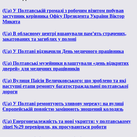
(Ua) У Полтавській громаді з робочим візитом побував
заступник керівника Офісу Президента України Віктор
Микита
(Ua) В обласному центрі вшанували пам’ять страчених,
закатованих та загиблих у полоні
(Ua) У Полтаві відзначили День медичного працівника
(Ua) Полтавські музейники влаштували «день відкритих
дверей» для медичних працівників
(Ua) Вулиця Паїсія Величковського: що зроблено та які
наступні етапи ремонту багатостраждальної полтавської
дороги
(Ua) У Полтаві ремонтують зливову мережу: на вулиці
Європейській повністю замінюють зношений колодязь
(Ua) Енергонезалежність та нові укриття: у полтавському
ліцеї №29 перевірили, як просуваються роботи