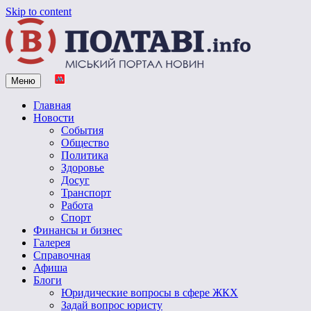
Skip to content
Меню
Vpoltave.info
Полтавский портал новостей
Главная
Новости
События
Общество
Политика
Здоровье
Досуг
Транспорт
Работа
Спорт
Финансы и бизнес
Галерея
Справочная
Афиша
Блоги
Юридические вопросы в сфере ЖКХ
Задай вопрос юристу