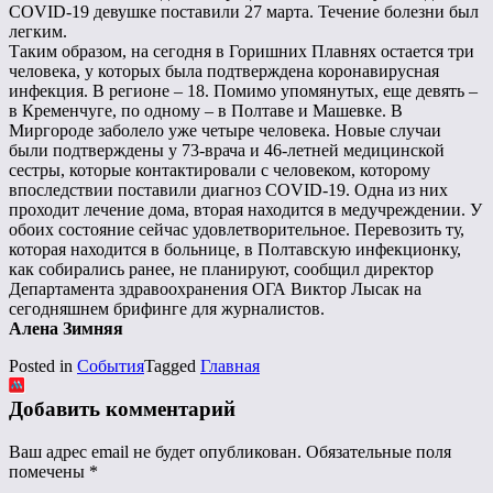
COVID-19 девушке поставили 27 марта. Течение болезни был
легким.
Таким образом, на сегодня в Горишних Плавнях остается три
человека, у которых была подтверждена коронавирусная
инфекция. В регионе – 18. Помимо упомянутых, еще девять –
в Кременчуге, по одному – в Полтаве и Машевке. В
Миргороде заболело уже четыре человека. Новые случаи
были подтверждены у 73-врача и 46-летней медицинской
сестры, которые контактировали с человеком, которому
впоследствии поставили диагноз COVID-19. Одна из них
проходит лечение дома, вторая находится в медучреждении. У
обоих состояние сейчас удовлетворительное. Перевозить ту,
которая находится в больнице, в Полтавскую инфекционку,
как собирались ранее, не планируют, сообщил директор
Департамента здравоохранения ОГА Виктор Лысак на
сегодняшнем брифинге для журналистов.
Алена Зимняя
Posted in
События
Tagged
Главная
Добавить комментарий
Ваш адрес email не будет опубликован.
Обязательные поля
помечены
*