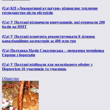
(Ua) КП «Декоративні культури» відновлює тепличне
господарство після обстрілів
(Ua) У Полтаві відзначили випускників, які отримали 200
балів на НМТ
(Ua) У Полтаві планують реконструювати 8 ділянок
каналізаційних колекторів за 400 млн грн
(Ua) Полтавка Надія Соколовська – дворазова чемпіонка
Європи з боротьби
(Ua) У Полтаві відібрали для молодіжного обміну з
Норвегією 16 учасників та учасниць
Общество