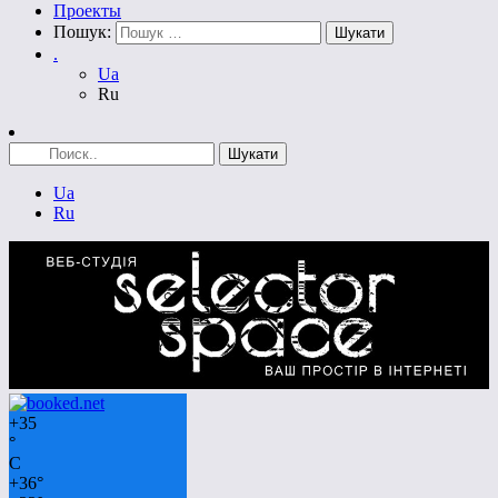
Проекты
Пошук:
.
Ua
Ru
Ua
Ru
+
35
°
C
+
36°