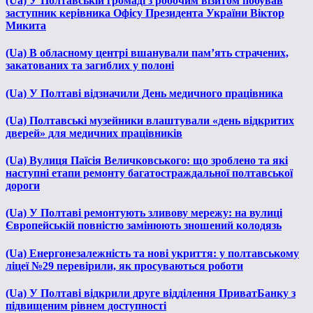
(Ua) У Полтавській громаді з робочим візитом побував
заступник керівника Офісу Президента України Віктор
Микита
(Ua) В обласному центрі вшанували пам’ять страчених,
закатованих та загиблих у полоні
(Ua) У Полтаві відзначили День медичного працівника
(Ua) Полтавські музейники влаштували «день відкритих
дверей» для медичних працівників
(Ua) Вулиця Паїсія Величковського: що зроблено та які
наступні етапи ремонту багатостраждальної полтавської
дороги
(Ua) У Полтаві ремонтують зливову мережу: на вулиці
Європейській повністю замінюють зношений колодязь
(Ua) Енергонезалежність та нові укриття: у полтавському
ліцеї №29 перевірили, як просуваються роботи
(Ua) У Полтаві відкрили друге відділення ПриватБанку з
підвищеним рівнем доступності