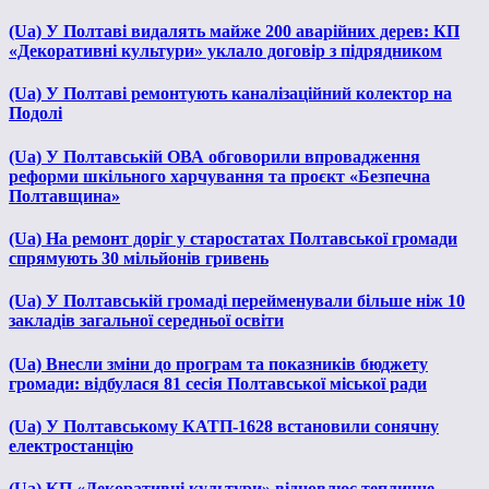
(Ua) У Полтаві видалять майже 200 аварійних дерев: КП
«Декоративні культури» уклало договір з підрядником
(Ua) У Полтаві ремонтують каналізаційний колектор на
Подолі
(Ua) У Полтавській ОВА обговорили впровадження
реформи шкільного харчування та проєкт «Безпечна
Полтавщина»
(Ua) На ремонт доріг у старостатах Полтавської громади
спрямують 30 мільйонів гривень
(Ua) У Полтавській громаді перейменували більше ніж 10
закладів загальної середньої освіти
(Ua) Внесли зміни до програм та показників бюджету
громади: відбулася 81 сесія Полтавської міської ради
(Ua) У Полтавському КАТП-1628 встановили сонячну
електростанцію
(Ua) КП «Декоративні культури» відновлює тепличне