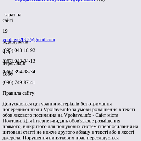
зараз на
сайті
19
vpoltave2012@gmail.com
відвідувачів
(095) 043-18-92
979
(067) 943-04-13
переглядів
(066) 394-98-34
1866
(096) 749-87-41
Правила сайту:
Допускається цитування матеріалів без отримання
попередньої згоди Vpoltave.info за умови розміщення в тексті
обов'язкового посилання на Vpoltave.info - Сайт міста
Полтави. Для інтернет-видань обов'язкове розміщення
прямого, відкритого для пошукових систем гіперпосилання на
цитовані статті не нижче другого абзацу в тексті або в якості
джерела. Порушення виняткових прав переслідується