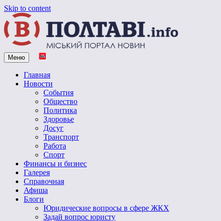
Skip to content
Меню
Vpoltave.info
Полтавский портал новостей
Главная
Новости
События
Общество
Политика
Здоровье
Досуг
Транспорт
Работа
Спорт
Финансы и бизнес
Галерея
Справочная
Афиша
Блоги
Юридические вопросы в сфере ЖКХ
Задай вопрос юристу