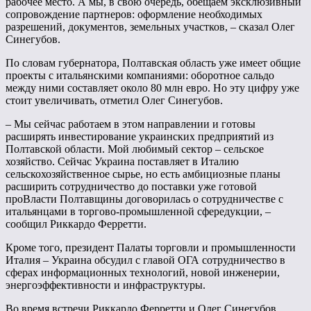
рабочее место. А мы, в свою очередь, обещаем эксклюзивный
сопровождение партнеров: оформление необходимых
разрешений, документов, земельных участков, – сказал Олег
Синегубов.
По словам губернатора, Полтавская область уже имеет общие
проекты с итальянскими компаниями: оборотное сальдо
между ними составляет около 80 млн евро. Но эту цифру уже
стоит увеличивать, отметил Олег Синегубов.
– Мы сейчас работаем в этом направлении и готовы
расширять инвестирование украинских предприятий из
Полтавской области. Мой любимый сектор – сельское
хозяйство. Сейчас Украина поставляет в Италию
сельскохозяйственное сырье, но есть амбициозные планы
расширить сотрудничество до поставки уже готовой
проВласти Полтавщины договорилась о сотрудничестве с
итальянцами в торгово-промышленной сфередукции, –
сообщил Риккардо Ферретти.
Кроме того, президент Палаты торговли и промышленности
Италия – Украина обсудил с главой ОГА сотрудничество в
сферах информационных технологий, новой инженерии,
энергоэффективности и инфраструктуры.
Во время встречи Риккардо Ферретти и Олег Синегубов