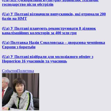
господарство після обстрілів
(Ua) У Полтаві відзначили випускників, які отримали 200
балів на НМТ
(Ua) У Полтаві планують реконструювати 8 ділянок
каналізаційних колекторів за 400 млн грн
(Ua) Полтавка Надія Соколовська – дворазова чемпіонка
Європи з боротьби
(Ua) У Полтаві відібрали для молодіжного обміну з
Норвегією 16 учасників та учасниць
События
Политика